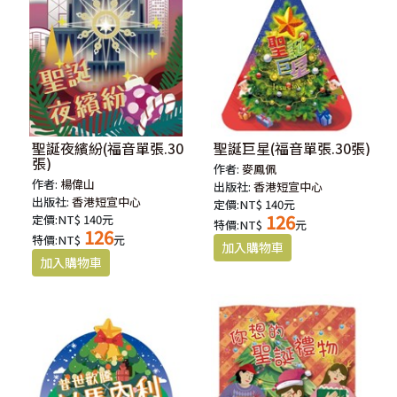
聖誕夜繽紛(福音單張.30
聖誕巨星(福音單張.30張)
張)
作者:
麥鳳佩
作者:
楊偉山
出版社:
香港短宣中心
出版社:
香港短宣中心
定價:NT$ 140元
126
定價:NT$ 140元
特價:NT$
元
126
特價:NT$
元