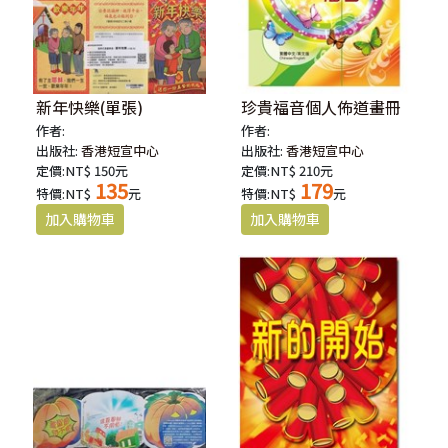
新年快樂(單張)
珍貴福音個人佈道畫冊
作者:
作者:
出版社:
香港短宣中心
出版社:
香港短宣中心
定價:NT$ 150元
定價:NT$ 210元
135
179
特價:NT$
元
特價:NT$
元