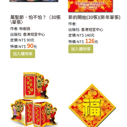
萬聖節．怕不怕？（30張
新的開始(30張)(新年單張)
\單張）
作者:
作者:
柴樹良
出版社:
香港短宣中心
出版社:
香港短宣中心
定價:NT$ 140元
126
定價:NT$ 90元
特價:NT$
元
90
特價:NT$
元