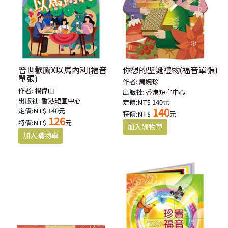
普世歡騰X以馬內利(福音
你想的聖誕禮物(福音單張)
單張)
作者:
周婉珍
作者:
楊偉山
出版社:
香港短宣中心
出版社:
香港短宣中心
定價:NT$ 140元
140
定價:NT$ 140元
特價:NT$
元
126
特價:NT$
元