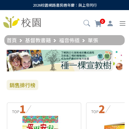
2026校園網路書房週年慶：與上帝同行
0
首頁
基督教書籍
福音佈道
單張
Previous
Next
銷售排行榜