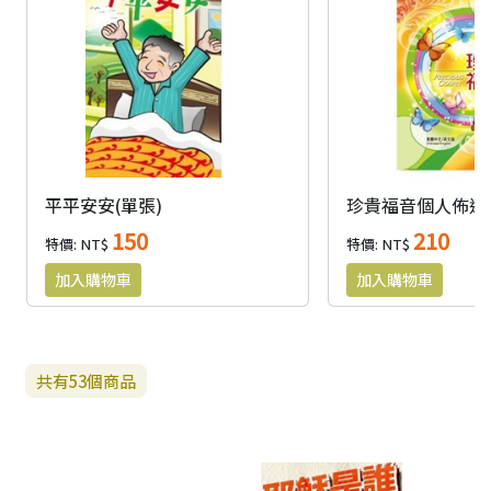
平平安安(單張)
珍貴福音個人佈道
150
210
特價: NT$
特價: NT$
共有
53
個商品