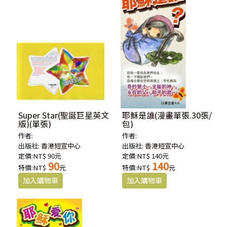
Super Star(聖誕巨星英文
耶穌是誰(漫畫單張.30張/
版)(單張)
包)
作者:
作者:
出版社:
香港短宣中心
出版社:
香港短宣中心
定價:NT$ 90元
定價:NT$ 140元
90
140
特價:NT$
元
特價:NT$
元