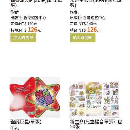
福樂滿人間(30張)(新年單
知足常喜樂(30張)(新年單
張)
張)
作者:
作者:
出版社:
香港短宣中心
出版社:
香港短宣中心
定價:NT$ 140元
定價:NT$ 140元
126
126
特價:NT$
元
特價:NT$
元
聖誕巨星(單張)
新生命(兒童福音單張)1包
50張
作者: