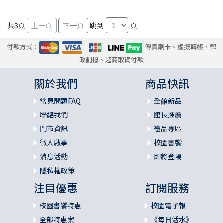
共
3
頁
跳到
頁
付款方式：
傳真刷卡、虛擬轉帳、郵
政劃撥、超商取貨付款
關於我們
商品快訊
常見問題FAQ
全館新品
聯絡我們
館長推薦
門市資訊
禮品專區
徵人啟事
校園書饗
消息活動
即將登場
隱私權政策
注目優惠
訂閱服務
校園書饗特惠
校園電子報
全部特惠案
《每日活水》