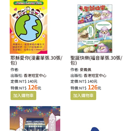
耶穌愛你(漫畫單張.30張/
聖誕快樂(福音單張.30張/
包)
包)
作者:
作者:
麥鳳佩
出版社:
香港短宣中心
出版社:
香港短宣中心
定價:NT$ 140元
定價:NT$ 140元
126
126
特價:NT$
元
特價:NT$
元