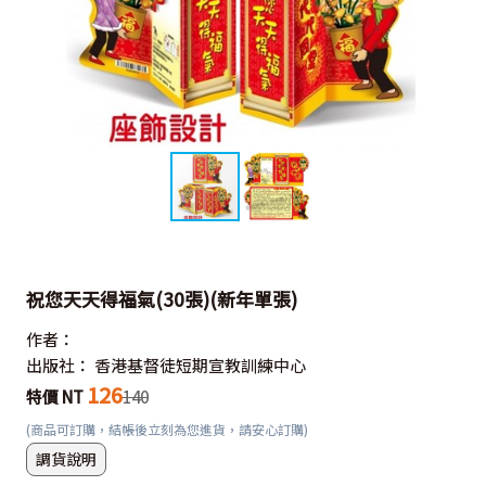
祝您天天得福氣(30張)(新年單張)
作者：
出版社：
香港基督徒短期宣教訓練中心
126
特價 NT
140
(商品可訂購，結帳後立刻為您進貨，請安心訂購)
調貨說明