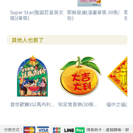
Super Star(聖誕巨星英文
耶穌是誰(漫畫單張.30張/
耶穌
版)(單張)
包)
包)
其他人也買了
普世歡騰X以馬內利...
知足常喜樂(30張...
福中之福(30張
付款方式：
傳真刷卡、虛擬轉帳、郵