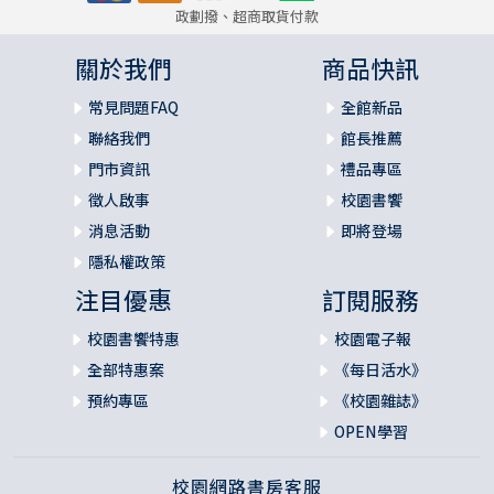
政劃撥、超商取貨付款
關於我們
商品快訊
常見問題FAQ
全館新品
聯絡我們
館長推薦
門市資訊
禮品專區
徵人啟事
校園書饗
消息活動
即將登場
隱私權政策
注目優惠
訂閱服務
校園書饗特惠
校園電子報
全部特惠案
《每日活水》
預約專區
《校園雜誌》
OPEN學習
校園網路書房客服