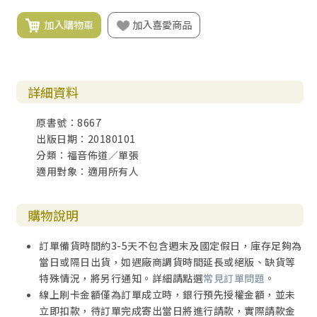
加入購物車
加入喜愛商品
詳細資料
原書號：8667
出版日期：20180101
分類：福音佈道／單張
適用對象：適用所有人
購物說明
訂單備貨時間約3-5天不包含週末及國定假日，庫存足夠為
當日或隔日出貨，如遇廠商調貨時間延長或絕版、缺貨等
特殊情況，將另行通知。詳細請點選
常見訂單問題
。
線上刷卡金額僅為訂單成立時，銀行預先授權金額，並未
立即扣款，待訂單完成寄出當日將進行請款，實際請款金