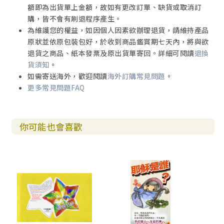
額即為出貨單上金額，故如有更改訂單、缺貨或取消訂
購，皆不會有刷退程序產生。
為維護您的權益，如因個人因素欲辦理退貨，請維持產品
原狀並依原包裝包好，於收到商品鑑賞期七天內，將與欲
退貨之商品、紙本發票及原出貨單寄回。詳細可閱讀
退換
貨須知
。
如需寄送海外，歡迎閱讀
海外訂購常見問題
。
更多常見問題FAQ
你可能也會喜歡