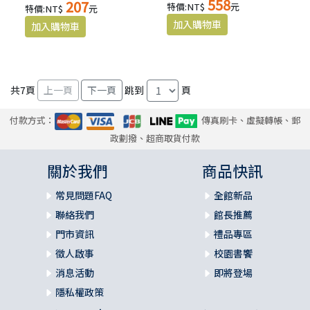
558
207
特價:NT$
元
特價:NT$
元
共
7
頁
跳到
頁
付款方式：
傳真刷卡、虛擬轉帳、郵
政劃撥、超商取貨付款
關於我們
商品快訊
常見問題FAQ
全館新品
聯絡我們
館長推薦
門市資訊
禮品專區
徵人啟事
校園書饗
消息活動
即將登場
隱私權政策