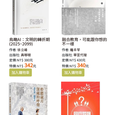
鳥瞰AI：文明的轉折期
融合教育，可能跟你想的
(2025~2099)
不一樣
作者:
徐立峰
作者:
羅丰苓
出版社:
真哪噠
出版社:
華宣代理
定價:NT$ 380元
定價:NT$ 430元
342
340
特價:NT$
元
特價:NT$
元