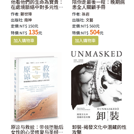
他看他們的生命為寶貴：
陪你走最後一程：晚期病
在處境脈絡中對多元性別
患全人關顧手冊
神學的省思
作者:
鄭世璋
作者:
孫岩
出版社:
南神
出版社:
文藝
定價:NT$ 150元
定價:NT$ 560元
135
504
特價:NT$
元
特價:NT$
元
原谅与救赎：带领堕胎后
卸裝-揭發文化中潛藏的性
女性的心灵修复与圣经导
攻擊