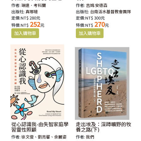
读（简體版）
作者:
琳達．考科蘭
作者:
吉姆.安德森
出版社:
真哪噠
出版社:
台南活水基督教會團隊
定價:NT$ 280元
定價:NT$ 300元
252
270
特價:NT$
元
特價:NT$
元
從心認識我-由失智家庭學
走出埃及：深蹲曠野的牧
習靈性照顧
養之路(下)
作者:
徐文俊、劉亮馨、余麗姿
作者:
我們