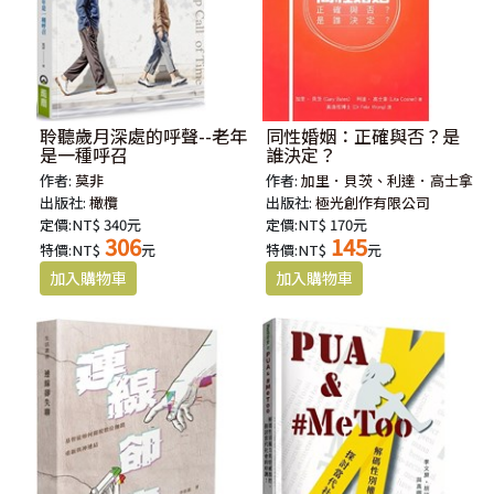
聆聽歲月深處的呼聲--老年
同性婚姻：正確與否？是
是一種呼召
誰決定？
作者:
莫非
作者:
加里．貝茨、利達．高士拿
出版社:
橄欖
出版社:
極光創作有限公司
定價:NT$ 340元
定價:NT$ 170元
306
145
特價:NT$
元
特價:NT$
元