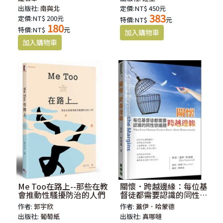
出版社:
南與北
定價:NT$ 450元
383
定價:NT$ 200元
特價:NT$
元
180
特價:NT$
元
Me Too在路上--那些在教
關懷．跨越邊緣：每位基
會推動性騷擾防治的人們
督徒都需要認識的同性戀
議題
作者:
郭宇欣
作者:
蓋伊．哈蒙德
出版社:
葡萄紙
出版社:
真哪噠