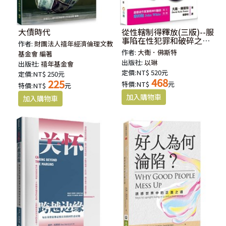
大債時代
從性轄制得釋放(三版)--服
事陷在性犯罪和破碎之人
作者:
財團法人禧年經濟倫理文教
的參考指南
作者:
大衛．佛斯特
基金會 編著
出版社:
以琳
出版社:
禧年基金會
定價:NT$ 520元
定價:NT$ 250元
468
225
特價:NT$
元
特價:NT$
元