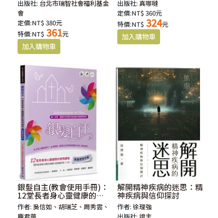
出版社:
台北市瑞智社會福利基金
出版社:
真哪噠
會
定價:NT$ 360元
324
定價:NT$ 380元
特價:NT$
元
361
特價:NT$
元
銀髮自主(教會使用手冊)：
解開精神疾病的迷思：精
12堂長者身心靈健康的實
神疾病與信仰探討
用課程
作者:
吳信如、胡瑞芝、周秀雲、
作者:
徐理強
龐君華
出版社:
證主