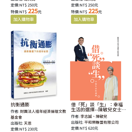
定價:NT$ 250元
定價:NT$ 250元
225
225
特價:NT$
元
特價:NT$
元
抗衡通膨
借「死」談「生」：幸福
生活的選擇--陳敏兒女士與
作者:
財團法人禧年經濟倫理文教
李志誠博士的對談錄
作者:
李志誠、陳敏兒
基金會
出版社:
平和樂聯盟有限公司
出版社:
天恩
定價:NT$ 620元
定價:NT$ 230元