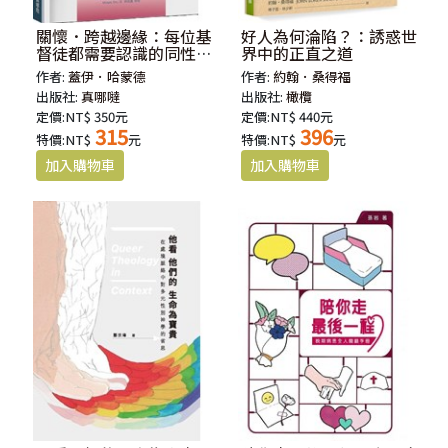
關懷．跨越邊緣：每位基
好人為何淪陷？：誘惑世
督徒都需要認識的同性戀
界中的正直之道
議題(簡體)
作者:
蓋伊．哈蒙德
作者:
約翰．桑得福
出版社:
真哪噠
出版社:
橄欖
定價:NT$ 350元
定價:NT$ 440元
315
396
特價:NT$
元
特價:NT$
元