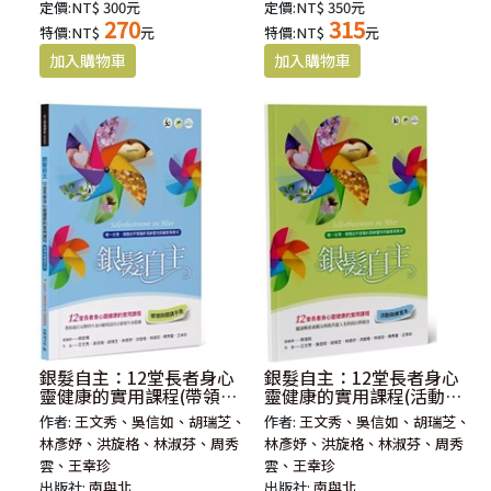
定價:NT$ 300元
定價:NT$ 350元
270
315
特價:NT$
元
特價:NT$
元
銀髮自主：12堂長者身心
銀髮自主：12堂長者身心
靈健康的實用課程(帶領與
靈健康的實用課程(活動與
閱讀手冊)
練習本)
作者:
王文秀、吳信如、胡瑞芝、
作者:
王文秀、吳信如、胡瑞芝、
林彥妤、洪旋格、林淑芬、周秀
林彥妤、洪旋格、林淑芬、周秀
雲、王幸珍
雲、王幸珍
出版社:
南與北
出版社:
南與北