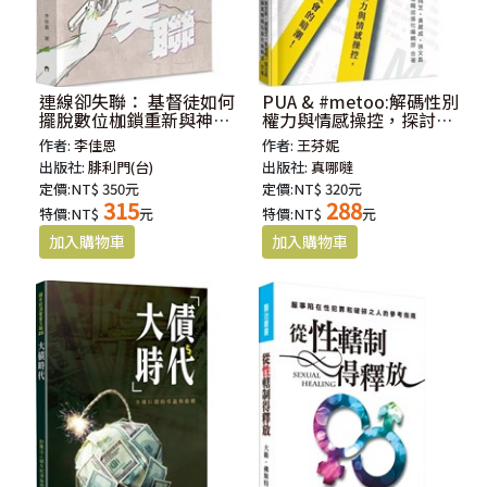
連線卻失聯： 基督徒如何
PUA & #metoo:解碼性別
擺脫數位枷鎖重新與神連
權力與情感操控，探討當
結
代社會的暗潮！
作者:
李佳恩
作者:
王芬妮
出版社:
腓利門(台)
出版社:
真哪噠
定價:NT$ 350元
定價:NT$ 320元
315
288
特價:NT$
元
特價:NT$
元