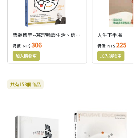
樂齡標竿--葛理翰談生活、信心、堅持到底
人生下半場
306
225
特價: NT$
特價: NT$
共有
158
個商品