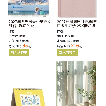
2027年世界風景中英經文
2027校園週曆【經典版】
月曆--起初的愛
日系甜豆沙 25K橫式週誌
硬皮精裝
作者:
作者:
出版社:
橄欖
出版社:
校園
定價:NT$ 95元
定價:NT$ 240元
95
216
特價:NT$
元
特價:NT$
元