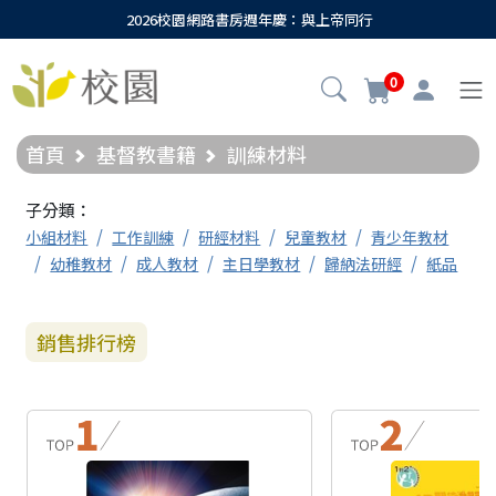
2026校園網路書房週年慶：與上帝同行
0
首頁
基督教書籍
訓練材料
子分類：
小組材料
工作訓練
研經材料
兒童教材
青少年教材
幼稚教材
成人教材
主日學教材
歸納法研經
紙品
銷售排行榜