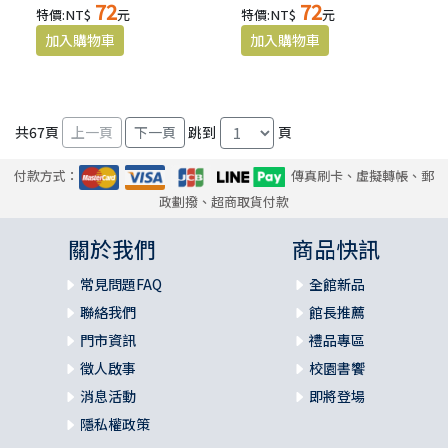
72
72
特價:NT$
元
特價:NT$
元
共
67
頁
跳到
頁
付款方式：
傳真刷卡、虛擬轉帳、郵
政劃撥、超商取貨付款
關於我們
商品快訊
常見問題FAQ
全館新品
聯絡我們
館長推薦
門市資訊
禮品專區
徵人啟事
校園書饗
消息活動
即將登場
隱私權政策