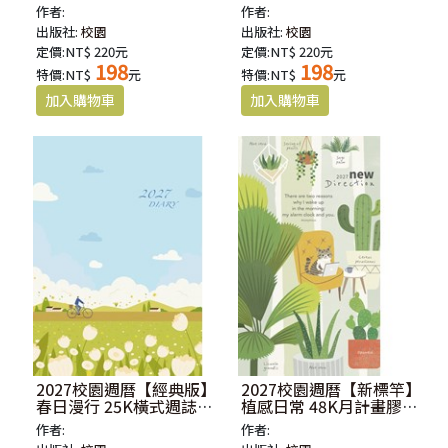
紙精裝
紙精裝
作者:
作者:
出版社:
校園
出版社:
校園
定價:NT$ 220元
定價:NT$ 220元
198
198
特價:NT$
元
特價:NT$
元
2027校園週曆【經典版】
2027校園週曆【新標竿】
春日漫行 25K橫式週誌卡
植感日常 48K月計畫膠皮
紙精裝
騎馬釘
作者:
作者: