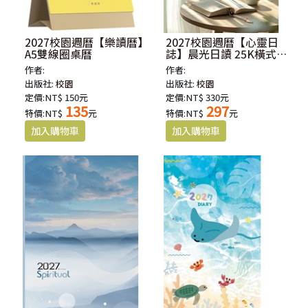
2027校園週曆【樂讀曆】
2027校園週曆【心靈日
A5雙線圈桌曆
誌】晨光日讀 25K橫式每
日誌卡紙精裝
作者:
作者:
出版社:
校園
出版社:
校園
定價:NT$ 150元
定價:NT$ 330元
135
297
特價:NT$
元
特價:NT$
元