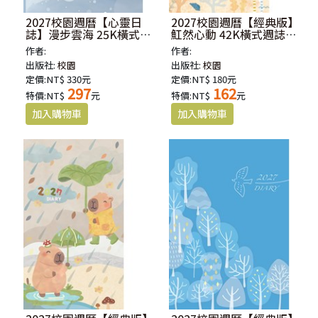
2027校園週曆【心靈日
2027校園週曆【經典版】
誌】漫步雲海 25K橫式每
魟然心動 42K橫式週誌卡
日誌卡紙精裝
紙精裝
作者:
作者:
出版社:
校園
出版社:
校園
定價:NT$ 330元
定價:NT$ 180元
297
162
特價:NT$
元
特價:NT$
元