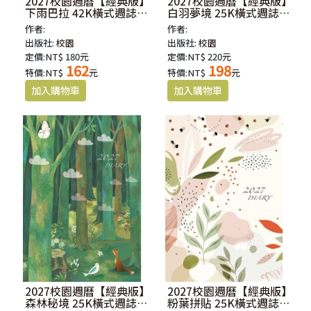
2027校園週曆【經典版】
2027校園週曆【經典版】
下雨巴拉 42K橫式週誌卡
白羽夢境 25K橫式週誌卡
紙精裝
紙精裝
作者:
作者:
出版社:
校園
出版社:
校園
定價:NT$ 180元
定價:NT$ 220元
162
198
特價:NT$
元
特價:NT$
元
2027校園週曆【經典版】
2027校園週曆【經典版】
森林秘境 25K橫式週誌卡
粉葉拼貼 25K橫式週誌卡