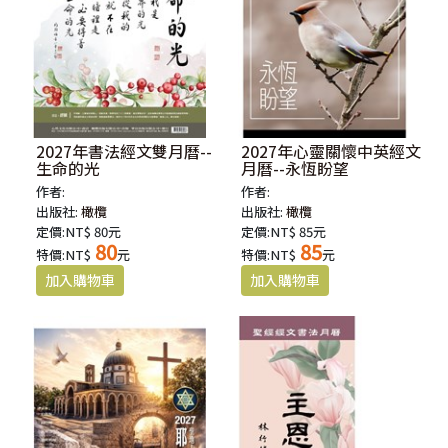
2027年書法經文雙月曆--
2027年心靈關懷中英經文
生命的光
月曆--永恆盼望
作者:
作者:
出版社:
橄欖
出版社:
橄欖
定價:NT$ 80元
定價:NT$ 85元
80
85
特價:NT$
元
特價:NT$
元