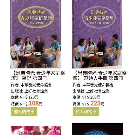
【恩典時光 青少年家庭祭
【恩典時光 青少年家庭祭
壇】 筆記 第四冊
壇】 帶領人手冊 第四冊
作者:
中華發光使命協會
作者:
中華發光使命協會
出版社:
上好社會企業
出版社:
上好社會企業
定價:NT$ 120元
定價:NT$ 250元
108
225
特價:NT$
元
特價:NT$
元