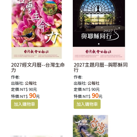
2027經文月曆--台灣生命
2027主題月曆--與耶穌同
力
行
作者:
作者:
出版社:
公報社
出版社:
公報社
定價:NT$ 90元
定價:NT$ 90元
90
90
特價:NT$
元
特價:NT$
元