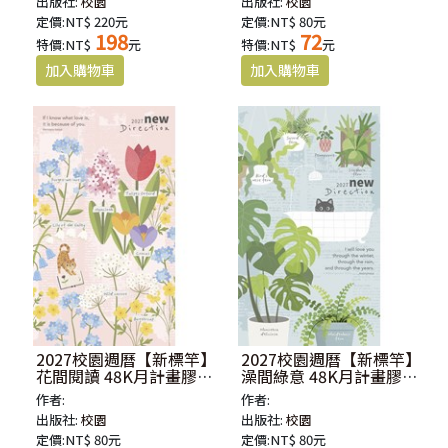
出版社:
校園
出版社:
校園
定價:NT$ 220元
定價:NT$ 80元
198
72
特價:NT$
元
特價:NT$
元
2027校園週曆【新標竿】
2027校園週曆【新標竿】
花間閱讀 48K月計畫膠皮
澡間綠意 48K月計畫膠皮
騎馬釘
騎馬釘
作者:
作者:
出版社:
校園
出版社:
校園
定價:NT$ 80元
定價:NT$ 80元