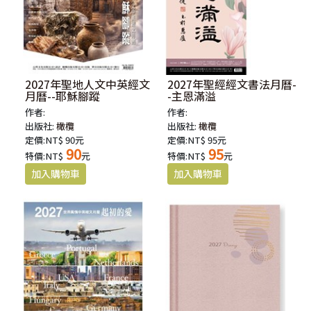
2027年聖地人文中英經文
2027年聖經經文書法月曆-
月曆--耶穌腳蹤
-主恩滿溢
作者:
作者:
出版社:
橄欖
出版社:
橄欖
定價:NT$ 90元
定價:NT$ 95元
90
95
特價:NT$
元
特價:NT$
元