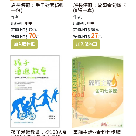
族長傳奇：手冊封套(5張
族長傳奇：故事金句圖卡
一包)
(8張一套)
作者:
作者:
出版社:
中主
出版社:
中主
定價:NT$ 70元
定價:NT$ 30元
70
27
特價:NT$
元
特價:NT$
元
孩子湧進教會：從100人到
童誦主話--金句七步驟