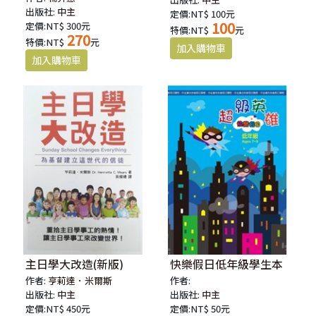
出版社:
中主
定價:NT$ 100元
100
定價:NT$ 300元
特價:NT$
元
270
特價:NT$
元
主日學大改造(新版)
快樂假日低年級學生本
作者:
亨莉達．米爾斯
作者:
出版社:
中主
出版社:
中主
定價:NT$ 450元
定價:NT$ 50元