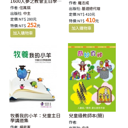
1600人夢之教會主日學的
作者:
羅志成
復興奇蹟
作者:
任萬鎬
出版社:
基道總代理
出版社:
中主
定價:NT$ 410元
410
定價:NT$ 280元
特價:NT$
元
252
特價:NT$
元
牧養我的小羊：兒童主日
兒童級教師本(簡)
學講道集
作者:
作者:
楊昇憲
出版社:
中主