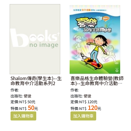
Shalom傳奇(學生本)--生
喜樂品格生命體驗營(教師
命教育中介活動系列2
本)--生命教育中介活動系
列1
作者:
作者:
出版社:
使徒
出版社:
使徒
定價:NT$ 50元
定價:NT$ 120元
50
120
特價:NT$
元
特價:NT$
元