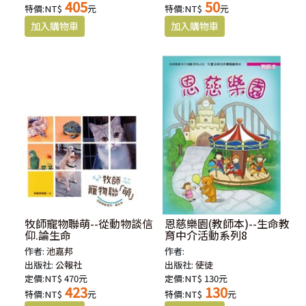
405
50
特價:NT$
元
特價:NT$
元
牧師寵物聯萌--從動物談信
恩慈樂園(教師本)--生命教
仰.論生命
育中介活動系列8
作者:
池嘉邦
作者:
出版社:
公報社
出版社:
使徒
定價:NT$ 470元
定價:NT$ 130元
423
130
特價:NT$
元
特價:NT$
元