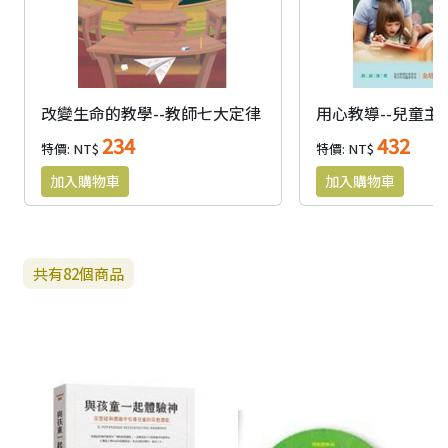
改變生命的教學--教師七大定律
234
432
特價: NT$
特價: NT$
共有
82
個商品