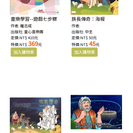
童樂學習--遊戲七步驟
族長傳奇：海報
作者:
羅志成
作者:
出版社:
童心喜樂團
出版社:
中主
定價:NT$ 410元
定價:NT$ 50元
369
45
特價:NT$
元
特價:NT$
元