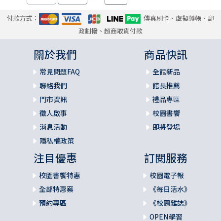
付款方式：
傳真刷卡、虛擬轉帳、郵
政劃撥、超商取貨付款
關於我們
商品快訊
常見問題FAQ
全館新品
聯絡我們
館長推薦
門市資訊
禮品專區
徵人啟事
校園書饗
消息活動
即將登場
隱私權政策
注目優惠
訂閱服務
校園書饗特惠
校園電子報
全部特惠案
《每日活水》
預約專區
《校園雜誌》
OPEN學習