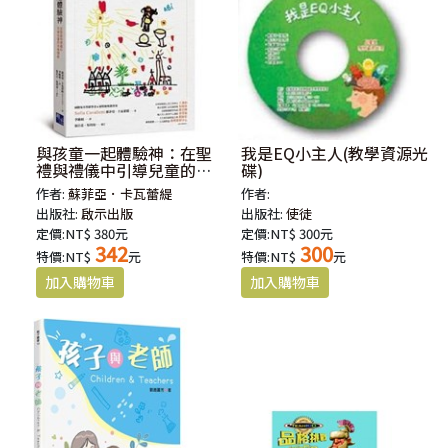
與孩童一起體驗神：在聖
我是EQ小主人(教學資源光
禮與禮儀中引導兒童的宗
碟)
教潛能
作者:
蘇菲亞．卡瓦蕾緹
作者:
出版社:
啟示出版
出版社:
使徒
定價:NT$ 380元
定價:NT$ 300元
342
300
特價:NT$
元
特價:NT$
元