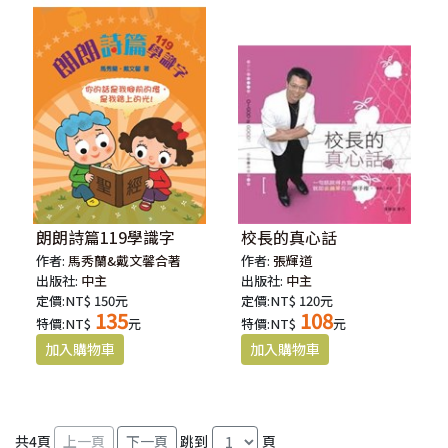
朗朗詩篇119學識字
校長的真心話
作者:
馬秀蘭&戴文馨合著
作者:
張輝道
出版社:
中主
出版社:
中主
定價:NT$ 150元
定價:NT$ 120元
135
108
特價:NT$
元
特價:NT$
元
共
4
頁
跳到
頁