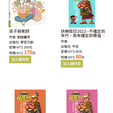
孩子與老師
快樂假日2022--不確定的
年代，我有確定的價值
作者:
劉趙麗芳
觀：4-6年級學生本
作者:
出版社:
華宣文創
出版社:
中主
定價:NT$ 200元
170
定價:NT$ 60元
特價:NT$
元
60
特價:NT$
元