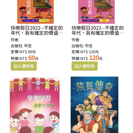
快樂假日2022--不確定的
快樂假日2022--不確定的
年代，我有確定的價值
年代，我有確定的價值
觀：1-3年級學生本
觀：1-6年級適用/教師本
作者:
作者:
出版社:
中主
出版社:
中主
定價:NT$ 60元
定價:NT$ 120元
60
120
特價:NT$
元
特價:NT$
元