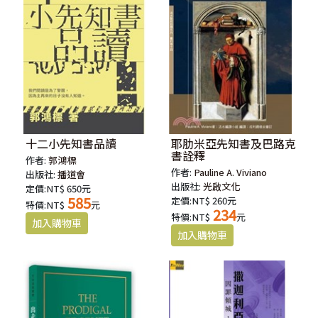
十二小先知書品讀
耶肋米亞先知書及巴路克
書詮釋
作者:
郭鴻標
作者:
Pauline A. Viviano
出版社:
播道會
出版社:
光啟文化
定價:NT$ 650元
585
定價:NT$ 260元
特價:NT$
元
234
特價:NT$
元