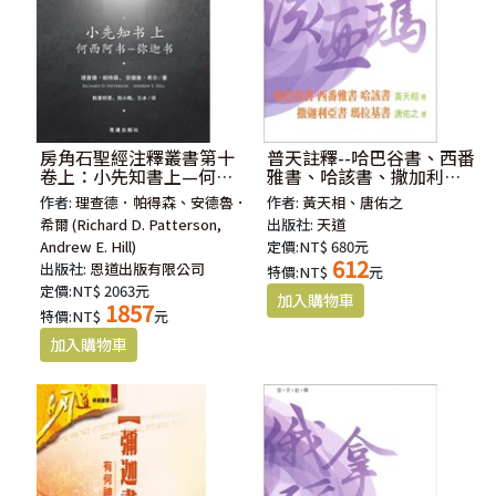
房角石聖經注釋叢書第十
普天註釋--哈巴谷書、西番
卷上：小先知書上—何西
雅書、哈該書、撒加利亞
阿書至彌迦書(簡體)
書、瑪拉基書
作者:
理查德．帕得森、安德魯．
作者:
黃天相、唐佑之
希爾 (Richard D. Patterson,
出版社:
天道
Andrew E. Hill)
定價:NT$ 680元
612
出版社:
恩道出版有限公司
特價:NT$
元
定價:NT$ 2063元
1857
特價:NT$
元