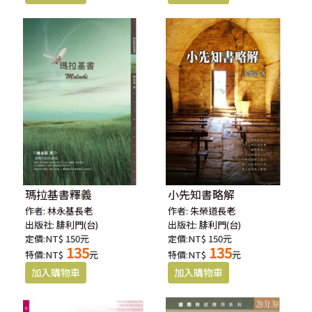
瑪拉基書釋義
小先知書略解
作者:
林永基長老
作者:
朱榮道長老
出版社:
腓利門(台)
出版社:
腓利門(台)
定價:NT$ 150元
定價:NT$ 150元
135
135
特價:NT$
元
特價:NT$
元