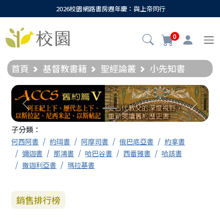
2026校園網路書房週年慶：與上帝同行
0
首頁
基督教書籍
聖經論叢
小先知書
Previous
Next
子分類：
何西阿書
約珥書
阿摩司書
俄巴底亞書
約拿書
彌迦書
那鴻書
哈巴谷書
西番雅書
哈該書
撒迦利亞書
瑪拉基書
銷售排行榜