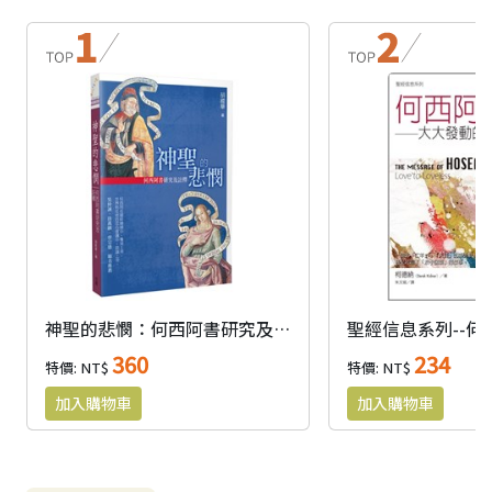
神聖的悲憫：何西阿書研究及註釋
聖經信息系列--何
360
234
特價: NT$
特價: NT$