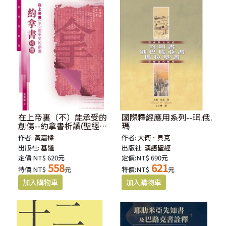
在上帝裏（不）能承受的
國際釋經應用系列--珥.俄.
創傷--約拿書析讀(聖經通
瑪
識叢書)
作者:
黃嘉樑
作者:
大衛．貝克
出版社:
基道
出版社:
漢語聖經
定價:NT$ 620元
定價:NT$ 690元
558
621
特價:NT$
元
特價:NT$
元