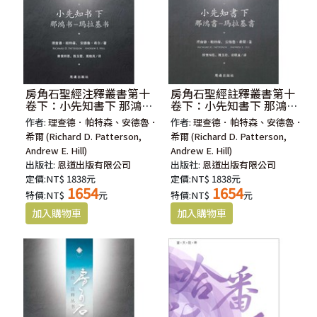
房角石聖經注釋叢書第十
房角石聖經註釋叢書第十
卷下：小先知書下 那鴻書
卷下：小先知書下 那鴻書
－瑪拉基書(簡體)
－瑪拉基書
作者:
理查德．帕特森、安德魯．
作者:
理查德．帕特森、安德魯．
希爾 (Richard D. Patterson,
希爾 (Richard D. Patterson,
Andrew E. Hill)
Andrew E. Hill)
出版社:
恩道出版有限公司
出版社:
恩道出版有限公司
定價:NT$ 1838元
定價:NT$ 1838元
1654
1654
特價:NT$
元
特價:NT$
元