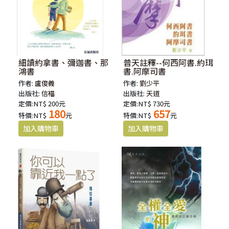
細讀約拿書、彌迦書、那
普天註釋--何西阿書.約珥
鴻書
書.阿摩司書
作者:
盧俊義
作者:
劉少平
出版社:
信福
出版社:
天道
定價:NT$ 200元
定價:NT$ 730元
180
657
特價:NT$
元
特價:NT$
元