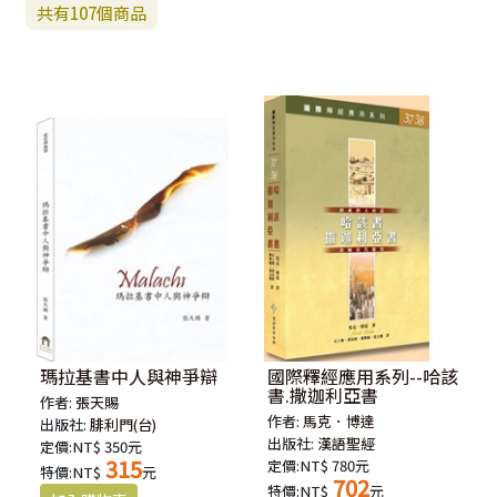
共有
107
個商品
瑪拉基書中人與神爭辯
國際釋經應用系列--哈該
書.撒迦利亞書
作者:
張天賜
作者:
馬克．博達
出版社:
腓利門(台)
出版社:
漢語聖經
定價:NT$ 350元
315
定價:NT$ 780元
特價:NT$
元
702
特價:NT$
元