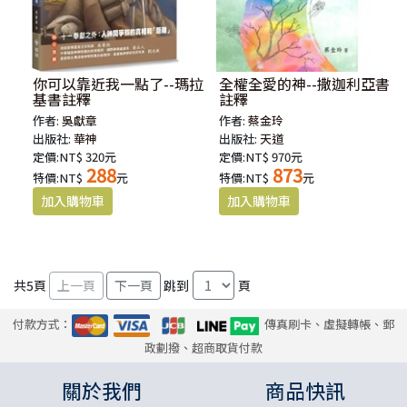
你可以靠近我一點了--瑪拉
全權全愛的神--撒迦利亞書
基書註釋
註釋
作者:
吳獻章
作者:
蔡金玲
出版社:
華神
出版社:
天道
定價:NT$ 320元
定價:NT$ 970元
288
873
特價:NT$
元
特價:NT$
元
共
5
頁
跳到
頁
付款方式：
傳真刷卡、虛擬轉帳、郵
政劃撥、超商取貨付款
關於我們
商品快訊