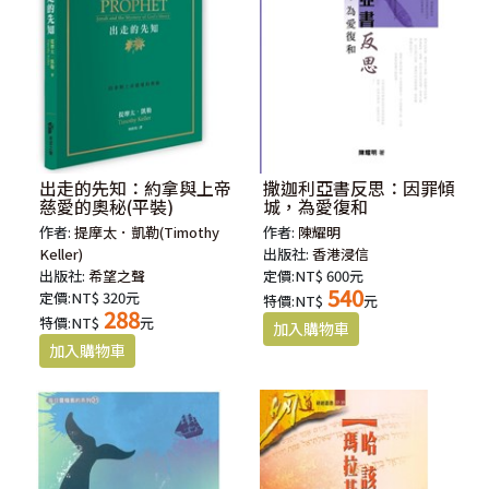
出走的先知：約拿與上帝
撒迦利亞書反思：因罪傾
慈愛的奧秘(平裝)
城，為愛復和
作者:
提摩太．凱勒(Timothy
作者:
陳耀明
Keller)
出版社:
香港浸信
出版社:
希望之聲
定價:NT$ 600元
540
定價:NT$ 320元
特價:NT$
元
288
特價:NT$
元