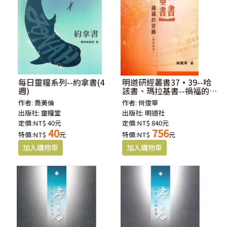
每日靈糧系列--約拿書(4
明道研經叢書37·39--哈
週)
該書、瑪拉基書--禍福的逆
轉(附研習本)
作者:
喬美倫
作者:
何俊華
出版社:
靈糧堂
出版社:
明道社
定價:NT$ 40元
定價:NT$ 840元
40
756
特價:NT$
元
特價:NT$
元