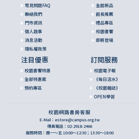
常見問題FAQ
全館新品
聯絡我們
館長推薦
門市資訊
禮品專區
徵人啟事
校園書饗
消息活動
即將登場
隱私權政策
注目優惠
訂閱服務
校園書饗特惠
校園電子報
全部特惠案
《每日活水》
預約專區
《校園雜誌》
OPEN學習
校園網路書房客服
E-Mail：
estore@campus.org.tw
傳真電話：02-2918-2466
服務時間：週一～五 10:00～12:30；13:30～18:00