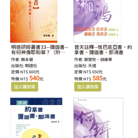
明道研經叢書33--彌迦書--
普天註釋--俄巴底亞書、約
有何神像耶和華？（附研
拿書、彌迦書、那鴻書
習本）
作者:
周永健
作者:
謝慧兒、胡維華
出版社:
明道社
出版社:
天道
定價:NT$ 600元
定價:NT$ 650元
540
585
特價:NT$
元
特價:NT$
元