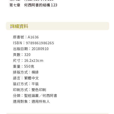
第七章 何西阿書的結構 123
詳細資料
原書號：A1636
ISBN：9789861986265
出版日期：20180910
頁數：320
尺寸：16.2x23cm
重量：550克
排版方式：橫排
語言：繁體中文
裝訂方式：平裝
印刷方式：雙色印刷
分類：聖經論叢／何西阿書
適用對象：適用所有人