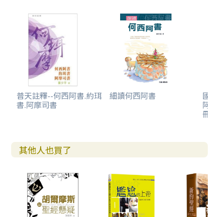
普天註釋--何西阿書.約珥
細讀何西阿書
國際
書.阿摩司書
阿書
冊)
其他人也買了