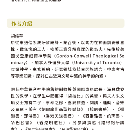
作者介紹
胡維華
原從事通信系統研發設計。蒙召後，以竭力在神面前得蒙喜
悅，做無愧的工人，按著正意分解真理的道為志。先後於美
國戈登康威爾神學院（Gordon-Conwell Theological Se
minary）、加拿大多倫多大學（University of Toronto）
攻讀神學，主修舊約，研究領域為結合閃族語言、中東考古
等專業知識，探討在古近東文明中舊約神學的內涵。
現任中華福音神學院舊約副教授兼國際事務處長，深具啟發
性的教學，在學生中間獲得「胡拉比」的美譽。與夫人朱文
瑜女士育有二子。事奉之餘，喜愛旅遊、閱讀、運動、音樂
及電影。著有《胡爾摩斯品聖經懸疑》（校園書房）、《彌
迦書、那鴻書》（香港天道書樓）、《西番雅書、約珥書、
哈巴谷書》（香港明道社），另參與撰述《路得記研讀
本》、《創世記研讀本》（台灣聖經公會）。