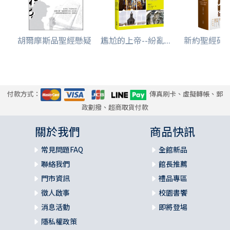
胡爾摩斯品聖經懸疑
尷尬的上帝--紛亂...
新約聖經研究導
付款方式：
傳真刷卡、虛擬轉帳、郵
政劃撥、超商取貨付款
關於我們
商品快訊
常見問題FAQ
全館新品
聯絡我們
館長推薦
門市資訊
禮品專區
徵人啟事
校園書饗
消息活動
即將登場
隱私權政策