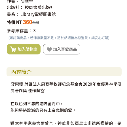
作者：
胡維華
出版社：
校園書房出版社
書系：
Library聖經圖書館
360
特價 NT
400
參考庫存量：
3
(可訂購商品，若庫存數量不足，將於結帳後為您進貨，請安心訂購)
加入購物車
加入喜愛商品
內容簡介
🏆榮獲 財團法人周聯華牧師紀念基金會2020年度優秀神學研
究著作獎 佳作獎🏆
在以色列不忠的速臨審判中，
能夠勝過毀滅的只有上帝悲憫的愛。
猶太神學家赫舍爾曾言，神並非如亞里士多德所描繪的，是