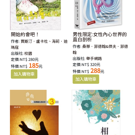
開始約會吧！
男性限定:女性內心世界的
直白剖析
作者:
賈斯汀．盧卡杜、海莉．迪
作者:
桑蒂．菲德翰&傑夫．菲德
瑪寇
翰
出版社:
校園
出版社:
舉手網路
定價:NT$ 280元
185
定價:NT$ 320元
特價:NT$
元
288
特價:NT$
元