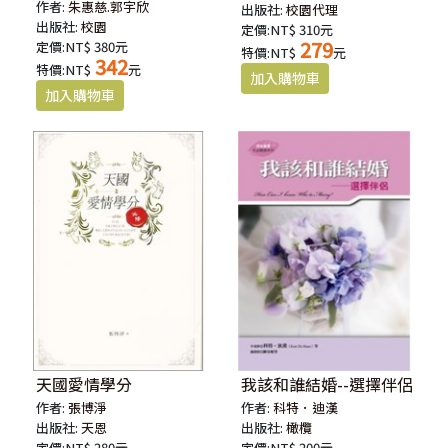
作者:
朱惠慈.郭宇欣
出版社:
校園代理
出版社:
校園
定價:NT$ 310元
279
定價:NT$ 380元
特價:NT$
元
342
特價:NT$
元
天國愛情學分
我該和誰結婚--選擇伴侶
作者:
張博淨
作者:
科特．迪漢
出版社:
天恩
出版社:
橄欖
定價:NT$ 280元
定價:NT$ 200元