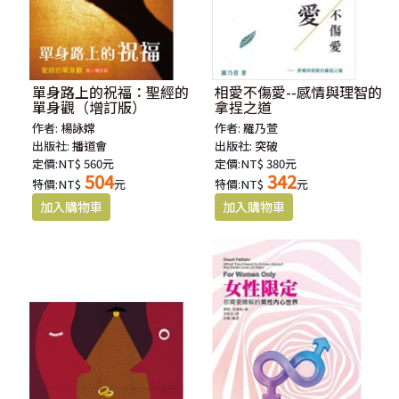
單身路上的祝福：聖經的
相愛不傷愛--感情與理智的
單身觀（增訂版）
拿捏之道
作者:
楊詠嫦
作者:
羅乃萱
出版社:
播道會
出版社:
突破
定價:NT$ 560元
定價:NT$ 380元
504
342
特價:NT$
元
特價:NT$
元