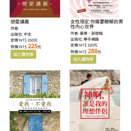
戀愛講義
女性限定:你需要瞭解的男
性內心世界
作者:
作者:
桑蒂．菲德翰
出版社:
中主
出版社:
舉手網路
定價:NT$ 250元
225
定價:NT$ 320元
特價:NT$
元
288
特價:NT$
元