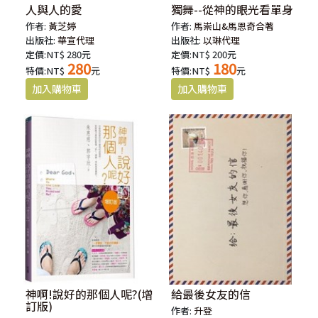
人與人的愛
獨舞--從神的眼光看單身
作者:
黃芝婷
作者:
馬崇山&馬恩奇合著
出版社:
華宣代理
出版社:
以琳代理
定價:NT$ 280元
定價:NT$ 200元
280
180
特價:NT$
元
特價:NT$
元
神啊!說好的那個人呢?(增
給最後女友的信
訂版)
作者:
升登