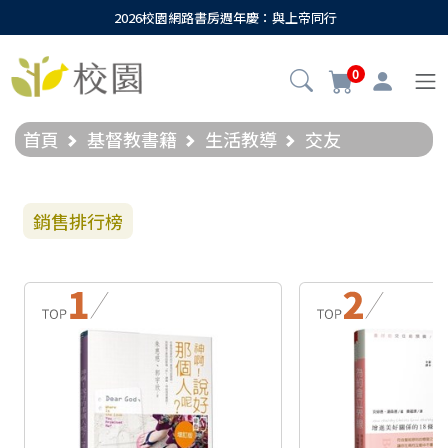
2026校園網路書房週年慶：與上帝同行
0
首頁
基督教書籍
生活教導
交友
銷售排行榜