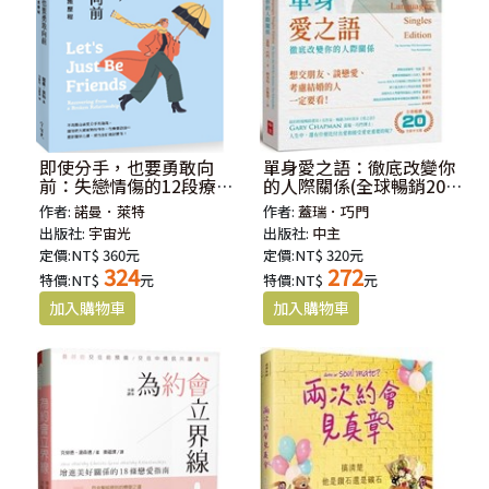
即使分手，也要勇敢向
單身愛之語：徹底改變你
前：失戀情傷的12段療癒
的人際關係(全球暢銷20週
歷程(原書:戀人還是朋友)
年全新中文版)
作者:
諾曼．萊特
作者:
蓋瑞．巧門
出版社:
宇宙光
出版社:
中主
定價:NT$ 360元
定價:NT$ 320元
324
272
特價:NT$
元
特價:NT$
元