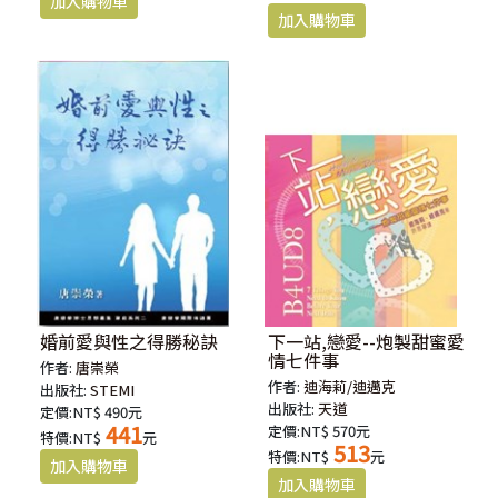
婚前愛與性之得勝秘訣
下一站,戀愛--炮製甜蜜愛
情七件事
作者:
唐崇榮
作者:
迪海莉/迪邁克
出版社:
STEMI
出版社:
天道
定價:NT$ 490元
441
定價:NT$ 570元
特價:NT$
元
513
特價:NT$
元