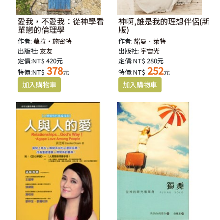
愛我，不愛我：從神學看
神啊,誰是我的理想伴侶(新
單戀的倫理學
版)
作者:
蘿拉‧施密特
作者:
諾曼．萊特
出版社:
友友
出版社:
宇宙光
定價:NT$ 420元
定價:NT$ 280元
378
252
特價:NT$
元
特價:NT$
元