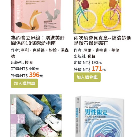
為約會立界線：增進美好
兩次約會見真章--搞清楚他
關係的18條戀愛指南
是鑽石還是礦石
作者:
亨利．克勞德、約翰．湯森
作者:
尼爾．克拉克．華倫
德
出版社:
道聲
出版社:
校園
定價:NT$ 190元
171
定價:NT$ 440元
特價:NT$
元
396
特價:NT$
元