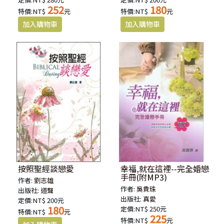
252
180
特價:NT$
元
特價:NT$
元
按照聖經談戀愛
幸福,就在這裡--完全婚戀
手冊(附MP3)
作者:
劉志雄
作者:
吳貴珠
出版社:
道聲
出版社:
真愛
定價:NT$ 200元
180
定價:NT$ 250元
特價:NT$
元
225
特價:NT$
元