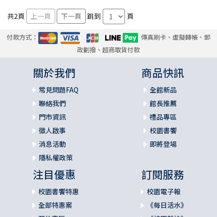
共
2
頁
跳到
頁
付款方式：
傳真刷卡、虛擬轉帳、郵
政劃撥、超商取貨付款
關於我們
商品快訊
常見問題FAQ
全館新品
聯絡我們
館長推薦
門市資訊
禮品專區
徵人啟事
校園書饗
消息活動
即將登場
隱私權政策
注目優惠
訂閱服務
校園書饗特惠
校園電子報
全部特惠案
《每日活水》