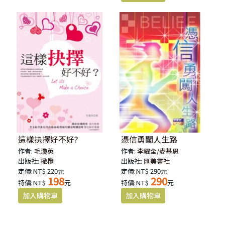
這樣抉擇好不好?
憑信勇闖人生路
作者:
毛瓊英
作者:
李耀全/麥基恩
出版社:
橄欖
出版社:
匯美書社
定價:NT$ 220元
定價:NT$ 290元
198
290
特價:NT$
元
特價:NT$
元