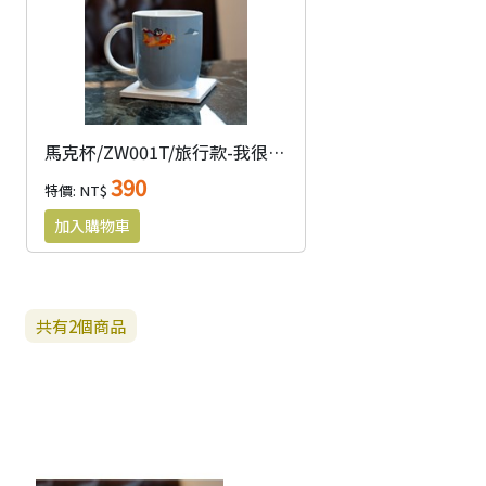
馬克杯/ZW001T/旅行款-我很勇敢
390
特價: NT$
共有
2
個商品