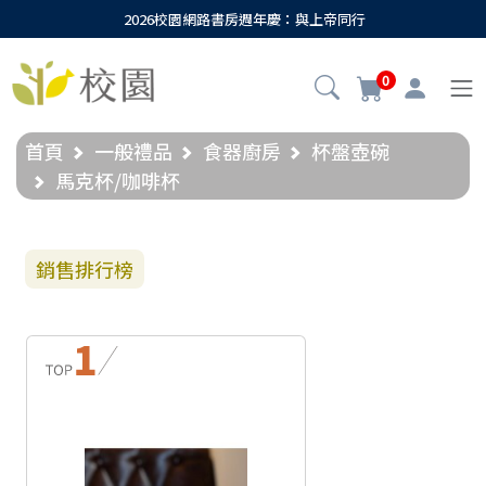
2026校園網路書房週年慶：與上帝同行
0
首頁
一般禮品
食器廚房
杯盤壺碗
馬克杯/咖啡杯
銷售排行榜