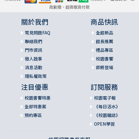
政劃撥、超商取貨付款
關於我們
商品快訊
常見問題FAQ
全館新品
聯絡我們
館長推薦
門市資訊
禮品專區
徵人啟事
校園書饗
消息活動
即將登場
隱私權政策
注目優惠
訂閱服務
校園書饗特惠
校園電子報
全部特惠案
《每日活水》
預約專區
《校園雜誌》
OPEN學習