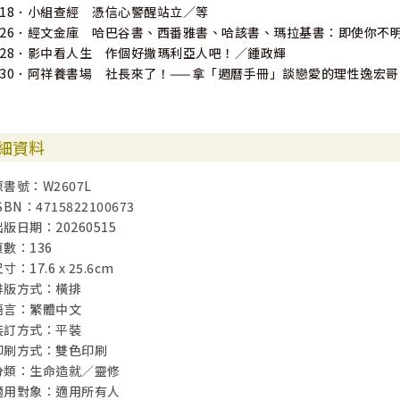
118．小組查經 憑信心警醒站立／等
126．經文金庫 哈巴谷書、西番雅書、哈該書、瑪拉基書：即使你不
128．影中看人生 作個好撒瑪利亞人吧！／鍾政輝
130．阿祥養書場 社長來了！——拿「週曆手冊」談戀愛的理性逸宏
細資料
原書號：W2607L
SBN：4715822100673
出版日期：20260515
頁數：136
寸：17.6 x 25.6cm
排版方式：橫排
語言：繁體中文
裝訂方式：平裝
印刷方式：雙色印刷
分類：生命造就／靈修
適用對象：適用所有人