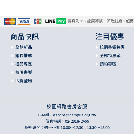
式：
傳真刷卡、虛擬轉帳、郵政劃撥、超商
商品快訊
注目優惠
全館新品
校園書饗特惠
館長推薦
全部特惠案
禮品專區
預約專區
校園書饗
即將登場
校園網路書房客服
E-Mail：
estore@campus.org.tw
傳真電話：02-2918-2466
服務時間：週一～五 10:00～12:30；13:30～18:00