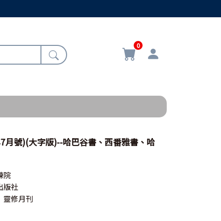
0
年7月號)(大字版)--哈巴谷書、西番雅書、哈
練院
出版社
》靈修月刊