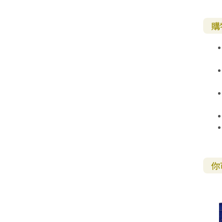
教 牧 書 信
購
你