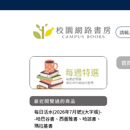
首
最近閱覽過的商品
每日活水(2026年7月號)(大字版)-
-哈巴谷書、西番雅書、哈該書、
瑪拉基書