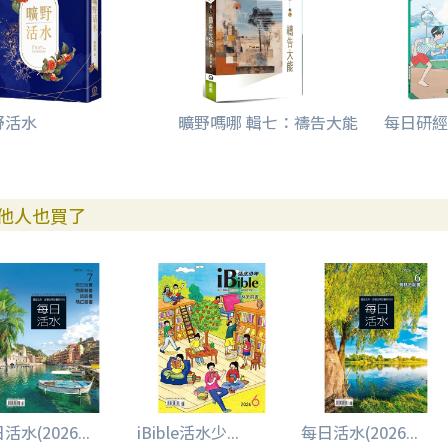
野活水
曠野嗎哪 輯七：禱告大能
每日研經
他人也買了
活水(2026...
iBible活水少...
每日活水(2026...