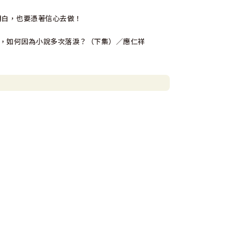
明白，也要憑著信心去做！
哥，如何因為小說多次落淚？（下集）／應仁祥