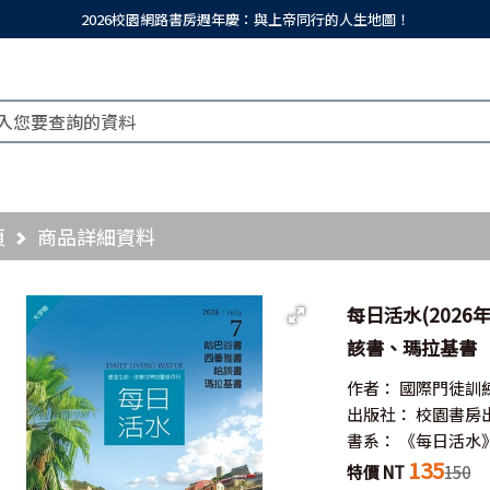
2026校園網路書房週年慶：與上帝同行的人生地圖！
頁
商品詳細資料
每日活水(2026
該書、瑪拉基書
作者：
國際門徒訓
出版社：
校園書房
書系：
《每日活水
135
特價 NT
150