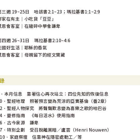
第三週 19~25日 哈該書2:1~23；瑪拉基書1:1~2:9
好家在有主｜小吃貨「豆豆」
感恩會客室｜在破碎中學會謙卑
第四週 26~31日 瑪拉基書2:10~4:6
天國好生活｜耶穌的香氣
感恩會客室｜母親留下的經文寶藏
錄
6．本月信息 靠著信心再次站立：四位先知的恢復信息
10．聖經地理 照著預言變為荒涼的亞實基倫（番2章）
12．聖經人物探究 將聲聲歎息變為喜樂之歌的哈巴谷
14．靈修指南 《每日活水》使用指南
16．古今泉源 謙卑
17．特別企劃 受召脫離黑暗／盧雲（Henri Nouwen）
110．家庭祭壇 信靠神在隱密處動工／等