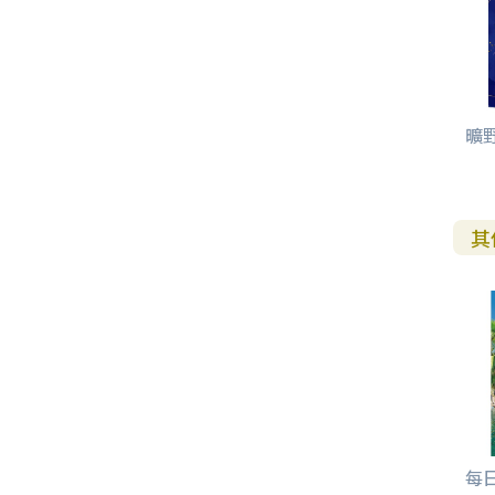
曠
其
每日