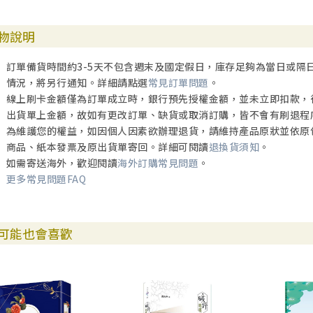
物說明
訂單備貨時間約3-5天不包含週末及國定假日，庫存足夠為當日或隔
情況，將另行通知。詳細請點選
常見訂單問題
。
線上刷卡金額僅為訂單成立時，銀行預先授權金額，並未立即扣款，
出貨單上金額，故如有更改訂單、缺貨或取消訂購，皆不會有刷退程
為維護您的權益，如因個人因素欲辦理退貨，請維持產品原狀並依原
商品、紙本發票及原出貨單寄回。詳細可閱讀
退換貨須知
。
如需寄送海外，歡迎閱讀
海外訂購常見問題
。
更多常見問題FAQ
可能也會喜歡