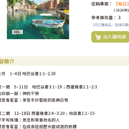
促銷專案：
【每日
( 2026年
參考庫存量：
3
(可訂購商品，若庫存
加入購物車
容簡介
七月 1~4日 哈巴谷書1:1~2:20
第一週 5~11日 哈巴谷書3:1~19；西番雅書1:1~2:3
信仰敲一敲｜神的干預
感恩會客室｜享受手抄聖經的恩典日常
第二週 12~18日 西番雅書2:4~3:20；哈該書1:1~15
字字有珠璣｜思念和尊重祂名的人
感恩會客室｜在成長班經歷水變成酒的奇蹟