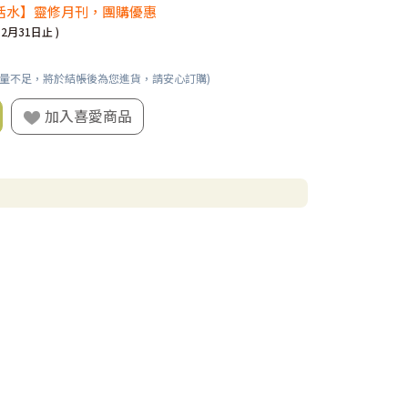
活水】靈修月刊，團購優惠
12月31日止 )
數量不足，將於結帳後為您進貨，請安心訂購)
加入喜愛商品