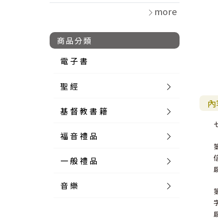
more
商品分類
電 子 書
聖 經
內
基 督 教 書 籍
新 舊 約 聖 經
福 音 禮 品
簡 體 聖 經
聖 經 論 叢
和 合 本
一 般 禮 品
英 文 聖 經
神 學 類
福 音 飾 品 配 件
和 合 本 標 點
參 考 書 工 具 書
音 樂
外 文 聖 經
實 踐 神 學
福 音 家 飾 用 品
一 般 卡 片
新 標 點 和 合 本
K J V
摩 西 五 經
系 統 神 學
福 音 項 鍊
讀 經 法
中 外 文 聖 經
教 會 歷 史
福 音 生 活 雜 貨
一 般 文 具
詩 本 樂 譜
和 合 本 修 訂 版
E S V
歷 史 書
神 、 創 造
宣 教 差 傳
福 音 耳 環 / 耳 夾
福 音 桌 飾 品
萬 用 卡
釋 經 法
創 世 記