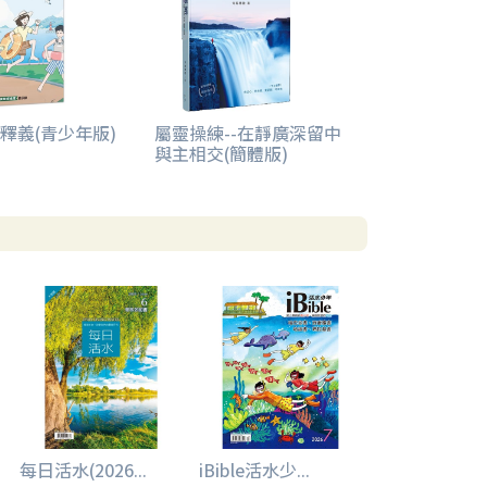
釋義(青少年版)
屬靈操練--在靜廣深留中
與主相交(簡體版)
每日活水(2026...
iBible活水少...