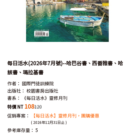
每日活水(2026年7月號)--哈巴谷書、西番雅書、哈
該書、瑪拉基書
作者：
國際門徒訓練院
出版社：
校園書房出版社
書系：
《每日活水》靈修月刊
108
特價 NT
120
促銷專案：
【每日活水】靈修月刊，團購優惠
( 2026年12月31日止 )
參考庫存量：
5