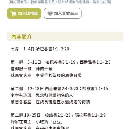
(可訂購商品，若庫存數量不足，將於結帳後為您進貨，請安心訂購)
加入購物車
加入喜愛商品
內容簡介
七月 1~4日 哈巴谷書1:1~2:20
第一週 5~11日 哈巴谷書3:1~19；西番雅書1:1~2:3
信仰敲一敲｜神的干預
感恩會客室｜享受手抄聖經的恩典日常
第二週 12~18日 西番雅書2:4~3:20；哈該書1:1~15
字字有珠璣｜思念和尊重祂名的人
感恩會客室｜在成長班經歷水變成酒的奇蹟
第三週 19~25日 哈該書2:1~23；瑪拉基書1:1~2:9
好家在有主｜小吃貨「豆豆」
感恩會客室｜在破碎中學會謙卑