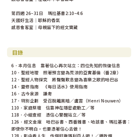
第四週 26~31日 瑪拉基書2:10~4:6
天國好生活｜耶穌的香氣
感恩會客室｜母親留下的經文寶藏
目錄
6．本月信息 靠著信心再次站立：四位先知的恢復信息
10．聖經地理 照著預言變為荒涼的亞實基倫（番2章）
12．聖經人物探究 將聲聲歎息變為喜樂之歌的哈巴谷
14．靈修指南 《每日活水》使用指南
16．古今泉源 謙卑
17．特別企劃 受召脫離黑暗／盧雲（Henri Nouwen）
110．家庭祭壇 信靠神在隱密處動工／等
118．小組查經 憑信心警醒站立／等
126．經文金庫 哈巴谷書、西番雅書、哈該書、瑪拉基書：
即使你不明白，也要憑著信心去做！
128．影中看人生 作個好撒瑪利亞人吧！／鍾政輝