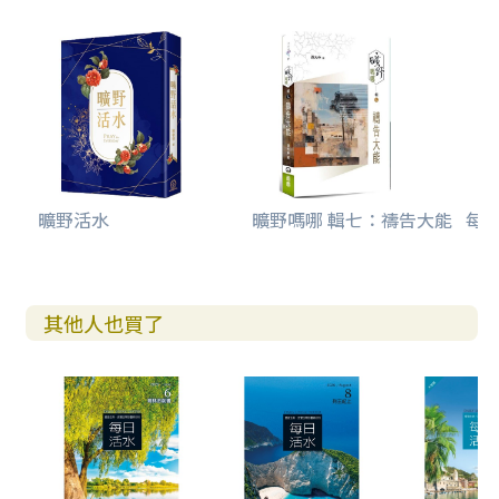
曠野活水
曠野嗎哪 輯七：禱告大能
每日
其他人也買了