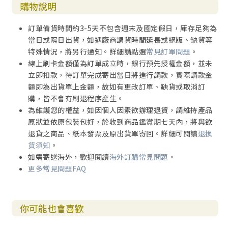
購物說明
訂單備貨時間約3-5天不包含週末及國定假日，庫存足夠為
當日或隔日出貨，如遇廠商調貨時間延長或絕版、缺貨等
特殊情況，將另行通知。詳細請點選
常見訂單問題
。
線上刷卡金額僅為訂單成立時，銀行預先授權金額，並未
立即扣款，待訂單完成寄出當日將進行請款，實際請款金
額即為出貨單上金額，故如有更改訂單、缺貨或取消訂
購，皆不會有刷退程序產生。
為維護您的權益，如因個人因素欲辦理退貨，請維持產品
原狀並依原包裝包好，於收到商品鑑賞期七天內，將與欲
退貨之商品、紙本發票及原出貨單寄回。詳細可閱讀
退換
貨須知
。
如需寄送海外，歡迎閱讀
海外訂購常見問題
。
更多常見問題FAQ
你可能也會喜歡