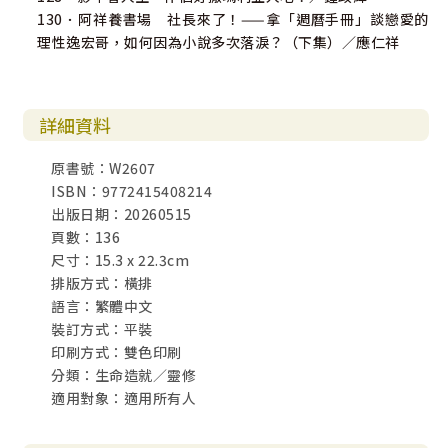
130．阿祥養書場 社長來了！——拿「週曆手冊」談戀愛的
理性逸宏哥，如何因為小說多次落淚？（下集）／應仁祥
詳細資料
原書號：W2607
ISBN：9772415408214
出版日期：20260515
頁數：136
尺寸：15.3 x 22.3cm
排版方式：橫排
語言：繁體中文
裝訂方式：平裝
印刷方式：雙色印刷
分類：生命造就／靈修
適用對象：適用所有人