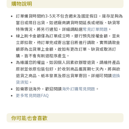
購物說明
訂單備貨時間約3-5天不包含週末及國定假日，庫存足夠為
當日或隔日出貨，如遇廠商調貨時間延長或絕版、缺貨等
特殊情況，將另行通知。詳細請點選
常見訂單問題
。
線上刷卡金額僅為訂單成立時，銀行預先授權金額，並未
立即扣款，待訂單完成寄出當日將進行請款，實際請款金
額即為出貨單上金額，故如有更改訂單、缺貨或取消訂
購，皆不會有刷退程序產生。
為維護您的權益，如因個人因素欲辦理退貨，請維持產品
原狀並依原包裝包好，於收到商品鑑賞期七天內，將與欲
退貨之商品、紙本發票及原出貨單寄回。詳細可閱讀
退換
貨須知
。
如需寄送海外，歡迎閱讀
海外訂購常見問題
。
更多常見問題FAQ
你可能也會喜歡