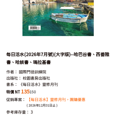
每日活水(2026年7月號)(大字版)--哈巴谷書、西番雅
書、哈該書、瑪拉基書
作者：
國際門徒訓練院
出版社：
校園書房出版社
書系：
《每日活水》靈修月刊
135
特價 NT
150
促銷專案：
【每日活水】靈修月刊，團購優惠
( 2026年12月31日止 )
參考庫存量：
3