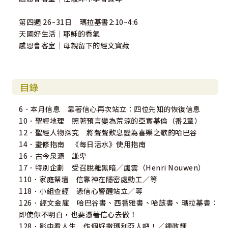
第四週 26~31日 瑪拉基書2:10~4:6
天國好生活｜耶穌的香氣
感恩會客室｜母親留下的經文寶藏
目錄
6．本月信息 靠著信心再次站立：四位先知的恢復信息
10．聖經地理 照著預言變為荒涼的亞實基倫（番2章）
12．聖經人物探究 將聲聲歎息變為喜樂之歌的哈巴谷
14．靈修指南 《每日活水》使用指南
16．古今泉源 謙卑
17．特別企劃 受召脫離黑暗／盧雲（Henri Nouwen）
110．家庭祭壇 信靠神在隱密處動工／等
118．小組查經 憑信心警醒站立／等
126．經文金庫 哈巴谷書、西番雅書、哈該書、瑪拉基書：
即使你不明白，也要憑著信心去做！
128．影中看人生 作個好撒瑪利亞人吧！／鍾政輝