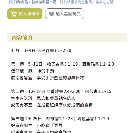
(可訂購商品，若庫存數量不足，將於結帳後為您進貨，請安心訂購)
加入購物車
加入喜愛商品
內容簡介
七月 1~4日 哈巴谷書1:1~2:20
第一週 5~11日 哈巴谷書3:1~19；西番雅書1:1~2:3
信仰敲一敲｜神的干預
感恩會客室｜享受手抄聖經的恩典日常
第二週 12~18日 西番雅書2:4~3:20；哈該書1:1~15
字字有珠璣｜思念和尊重祂名的人
感恩會客室｜在成長班經歷水變成酒的奇蹟
第三週 19~25日 哈該書2:1~23；瑪拉基書1:1~2:9
好家在有主｜小吃貨「豆豆」
感恩會客室｜在破碎中學會謙卑