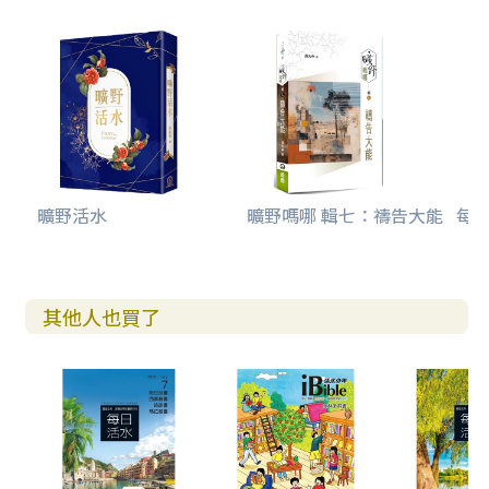
曠野活水
曠野嗎哪 輯七：禱告大能
每日
其他人也買了