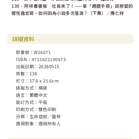
130．阿祥養書場 社長來了！——拿「週曆手冊」談戀愛的
理性逸宏哥，如何因為小說多次落淚？（下集）／應仁祥
詳細資料
原書號：W2607L
ISBN：4715822100673
出版日期：20260515
頁數：136
尺寸：17.6 x 25.6cm
排版方式：橫排
語言：繁體中文
裝訂方式：平裝
印刷方式：雙色印刷
分類：生命造就／靈修
適用對象：適用所有人