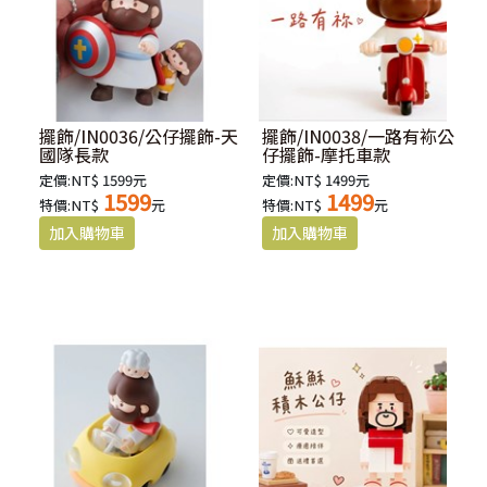
擺飾/IN0036/公仔擺飾-天
擺飾/IN0038/一路有袮公
國隊長款
仔擺飾-摩托車款
定價:NT$ 1599元
定價:NT$ 1499元
1599
1499
特價:NT$
元
特價:NT$
元