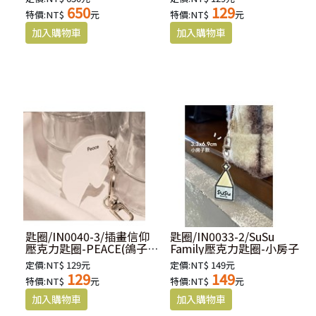
650
129
特價:NT$
元
特價:NT$
元
匙圈/IN0040-3/插畫信仰
匙圈/IN0033-2/SuSu
壓克力匙圈-PEACE(鴿子
Family壓克力匙圈-小房子
白)
定價:NT$ 129元
定價:NT$ 149元
129
149
特價:NT$
元
特價:NT$
元