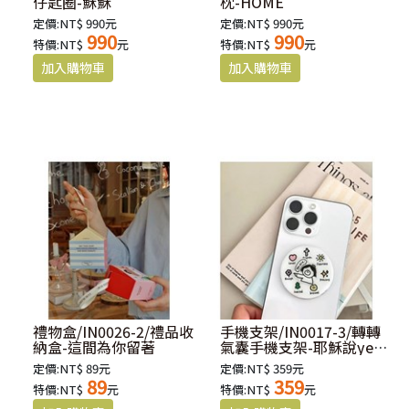
仔匙圈-穌穌
枕-HOME
定價:NT$ 990元
定價:NT$ 990元
990
990
特價:NT$
元
特價:NT$
元
禮物盒/IN0026-2/禮品收
手機支架/IN0017-3/轉轉
納盒-這間為你留著
氣囊手機支架-耶穌說yes
you are
定價:NT$ 89元
定價:NT$ 359元
89
359
特價:NT$
元
特價:NT$
元