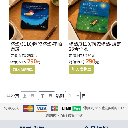
杯墊/3110/陶瓷杯墊-不怕
杯墊/3110/陶瓷杯墊-詩篇
迷路
23青草地
定價:NT$ 290元
定價:NT$ 290元
290
290
特價:NT$
元
特價:NT$
元
共
22
頁
跳到
頁
付款方式：
傳真刷卡、虛擬轉帳、郵
政劃撥、超商取貨付款