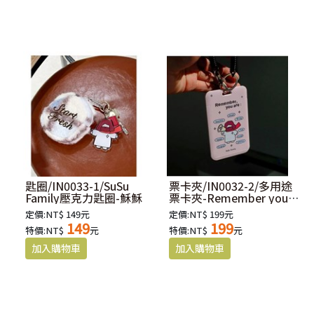
匙圈/IN0033-1/SuSu
票卡夾/IN0032-2/多用途
Family壓克力匙圈-穌穌
票卡夾-Remember you
are(粉)
定價:NT$ 149元
定價:NT$ 199元
149
199
特價:NT$
元
特價:NT$
元