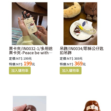
票卡夾/IN0032-1/多用途
吊飾/IN0034/耶穌公仔匙
票卡夾-Peace be with
扣吊飾
you(米黃)
定價:NT$ 199元
定價:NT$ 369元
199
369
特價:NT$
元
特價:NT$
元