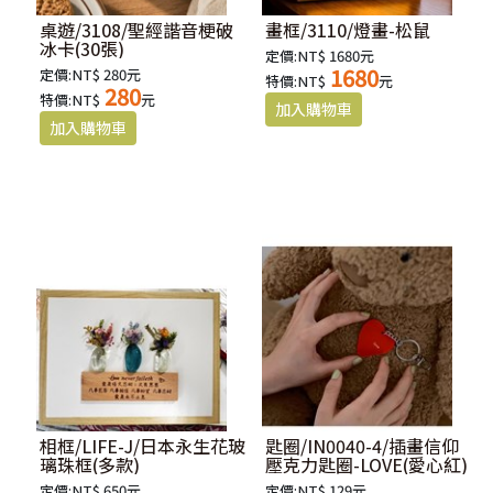
桌遊/3108/聖經諧音梗破
畫框/3110/燈畫-松鼠
冰卡(30張)
定價:NT$ 1680元
1680
定價:NT$ 280元
特價:NT$
元
280
特價:NT$
元
相框/LIFE-J/日本永生花玻
匙圈/IN0040-4/插畫信仰
璃珠框(多款)
壓克力匙圈-LOVE(愛心紅)
定價:NT$ 650元
定價:NT$ 129元