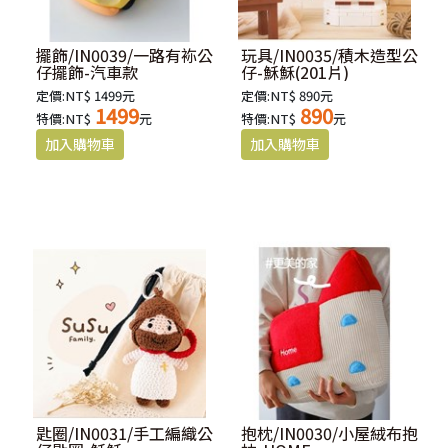
擺飾/IN0039/一路有袮公
玩具/IN0035/積木造型公
仔擺飾-汽車款
仔-穌穌(201片)
定價:NT$ 1499元
定價:NT$ 890元
1499
890
特價:NT$
元
特價:NT$
元
匙圈/IN0031/手工編織公
抱枕/IN0030/小屋絨布抱