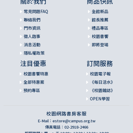
關於我們
商品快訊
常見問題FAQ
全館新品
聯絡我們
館長推薦
門市資訊
禮品專區
徵人啟事
校園書饗
消息活動
即將登場
隱私權政策
注目優惠
訂閱服務
校園書饗特惠
校園電子報
全部特惠案
《每日活水》
預約專區
《校園雜誌》
OPEN學習
校園網路書房客服
E-Mail：
estore@campus.org.tw
傳真電話：02-2918-2466