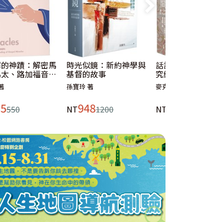
解的神蹟：解密馬
時光似鏡：新約神學與
話語之間：當代新
馬太、路加福音中
基督的故事
究綜覽
能、奇事與記號
著
孫寶玲 著
麥克奈特、古普塔主編 
35
948
790
550
NT
1200
NT
1000