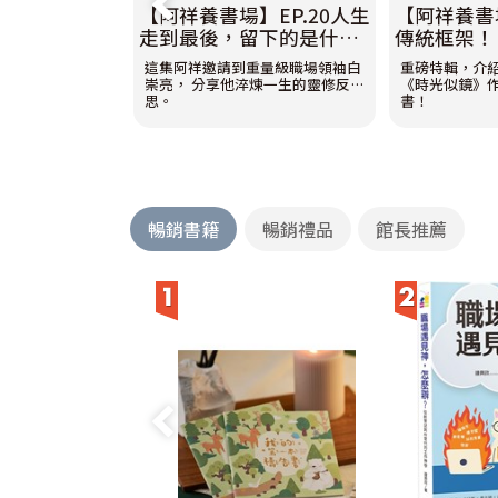
【阿祥養書場】EP.20人生
【阿祥養書場
走到最後，留下的是什
傳統框架！
麼？《終於所信》帶你活
帶你用教會
這集阿祥邀請到重量級職場領袖白
重磅特輯，介紹
出整全人生！ feat. 白崇
feat.孫寶
崇亮， 分享他淬煉一生的靈修反
《時光似鏡》
亮博士
思。
書！
暢銷書籍
暢銷禮品
館長推薦