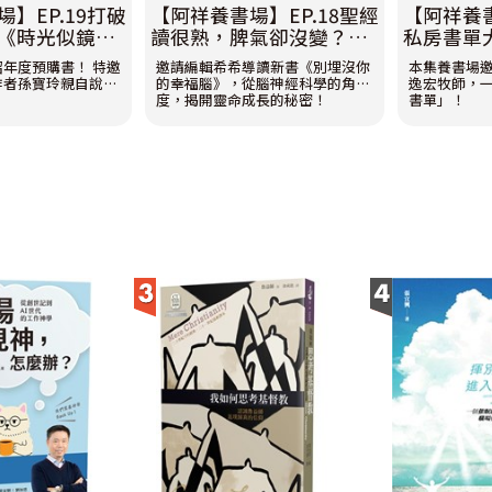
】EP.19打破
【阿祥養書場】EP.18聖經
【阿祥養書
《時光似鏡》
讀很熟，脾氣卻沒變？
私房書單大
年曆讀新約？
《別埋沒你的幸福腦》揭
喜歡+202
年度預購書！ 特邀
邀請編輯希希導讀新書《別埋沒你
本集養書場
玲牧師
開靈命成長的秘密！feat.
莊逸宏社
作者孫寶玲親自說
的幸福腦》，從腦神經科學的角
逸宏牧師，
羅吉希編輯
度，揭開靈命成長的秘密！
書單」！