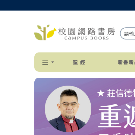
聖 經
新書新