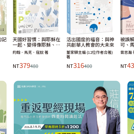
的記
天國好習慣：與耶穌在
活出國度的福音：與神
被誤
一起、變得像耶穌、做
共創華人教會的大未來
可、
耶穌做的事
的異
約翰．馬克．寇默 著
董家驊主編 (12位作者合著)
曾思瀚 
著
379
316
4
NT
480
NT
400
NT