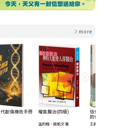
more
累代創傷禱告手冊
權能醫治(四版)
信仰的回聲：跨越
的信仰雋語與屬靈
溫約翰、施凱文 著
王壽來 著