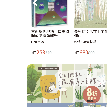
重返聖經現場：四重時
失智症：活在上主
間的聖經詮釋學
憶中
莊信德 著
約翰．斯溫頓 著
253
680
NT
320
NT
800