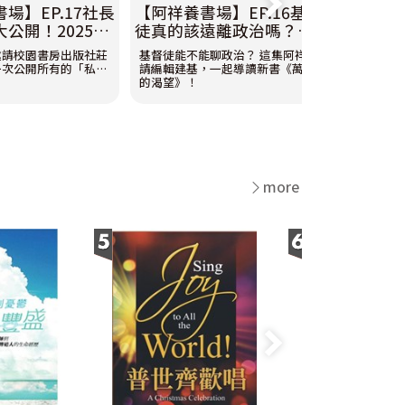
場】EP.17社長
【阿祥養書場】EP.16基督
【阿祥養
公開！2025最
徒真的該遠離政治嗎？歐
最療癒
6最期待！feat.
唐納文《萬國的渴望》帶
交換禮
邀請校園書房出版社莊
基督徒能不能聊政治？ 這集阿祥邀
聖誕季到
長
你反思教會的政治責任！
仰的治
一次公開所有的「私房
請編輯建基，一起導讀新書《萬國
書又登場啦
feat.建基KK
的渴望》！
月娥聊聊
暖與盼望
more