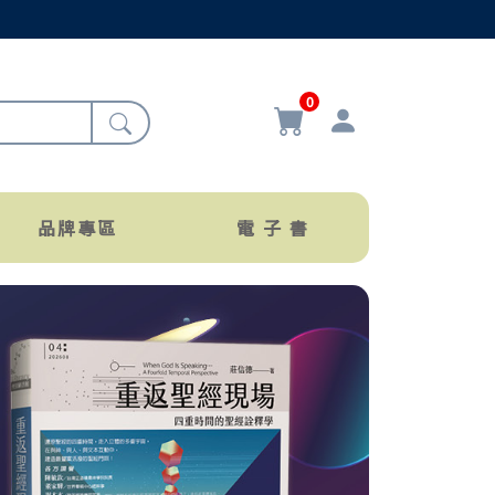
0
品牌專區
電 子 書