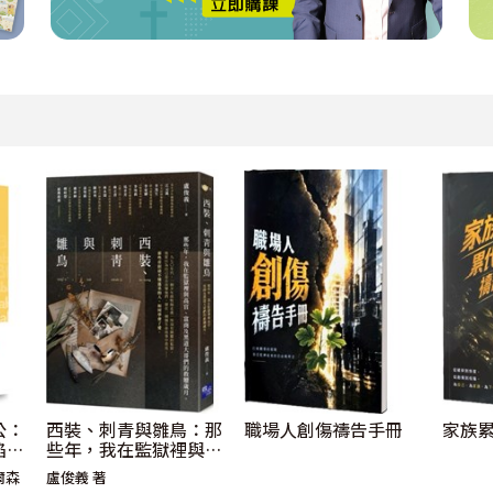
公：
西裝、刺青與雛鳥：那
職場人創傷禱告手冊
家族
掐死
些年，我在監獄裡與高
官、富商及黑道大哥們
爾森
盧俊義 著
的救贖歲月