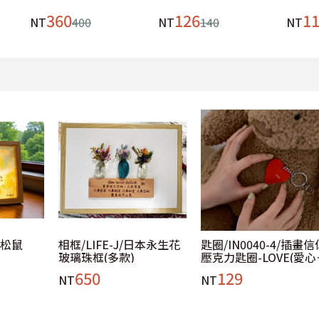
360
126
1
NT
400
NT
140
NT
-松鼠
相框/LIFE-J/日本永生花
匙圈/IN0040-4/插畫信
玻璃珠框(多款)
壓克力匙圈-LOVE(愛心
紅)
650
129
NT
NT