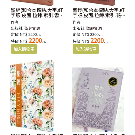
聖經(和合本標點.大字.紅
聖經(和合本標點.大字.紅
字版.皮面.拉鍊.索引.霧紫
字版.皮面.拉鍊.索引.花紋
金)SR97ATTIZ4.102
金)SR97ATTIZ4.101
作者:
作者:
出版社:
聖經資源
出版社:
聖經資源
定價:NT$ 2200元
定價:NT$ 2200元
2200
2200
特價:NT$
元
特價:NT$
元