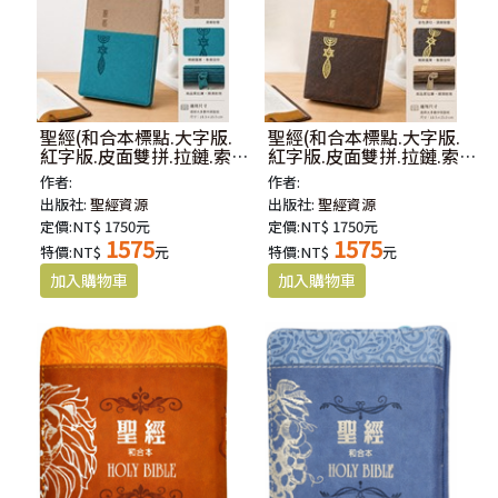
聖經(和合本標點.大字版.
聖經(和合本標點.大字版.
紅字版.皮面雙拼.拉鏈.索
紅字版.皮面雙拼.拉鏈.索
引.藍灰) SR87ATTIZ4.201
引.咖金) SR87ATTIZ4.101
作者:
作者:
出版社:
聖經資源
出版社:
聖經資源
定價:NT$ 1750元
定價:NT$ 1750元
1575
1575
特價:NT$
元
特價:NT$
元