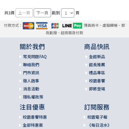
共
3
頁
跳到
頁
付款方式：
傳真刷卡、虛擬轉帳、郵
政劃撥、超商取貨付款
關於我們
商品快訊
常見問題FAQ
全館新品
聯絡我們
館長推薦
門市資訊
禮品專區
徵人啟事
校園書饗
消息活動
即將登場
隱私權政策
注目優惠
訂閱服務
校園書饗特惠
校園電子報
全部特惠案
《每日活水》