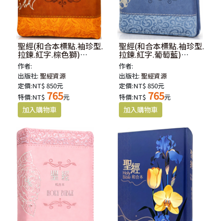
聖經(和合本標點.袖珍型.
聖經(和合本標點.袖珍型.
拉鍊.紅字.棕色獅)
拉鍊.紅字.葡萄藍)
SR37ATZ4.202
SR37ATZ2.201
作者:
作者:
出版社:
聖經資源
出版社:
聖經資源
定價:NT$ 850元
定價:NT$ 850元
765
765
特價:NT$
元
特價:NT$
元