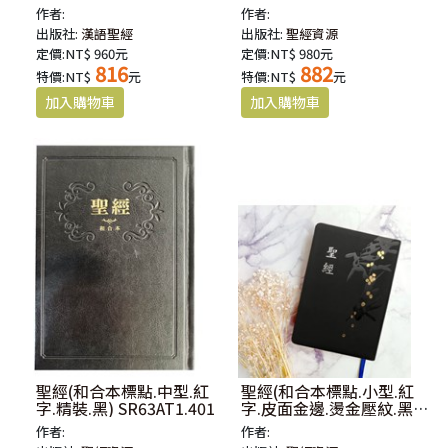
黑)SR83ATTI1.101
作者:
作者:
出版社:
漢語聖經
出版社:
聖經資源
定價:NT$ 960元
定價:NT$ 980元
816
882
特價:NT$
元
特價:NT$
元
聖經(和合本標點.中型.紅
聖經(和合本標點.小型.紅
字.精裝.黑) SR63AT1.401
字.皮面金邊.燙金壓紋.黑)
SR57AT1.101
作者:
作者: