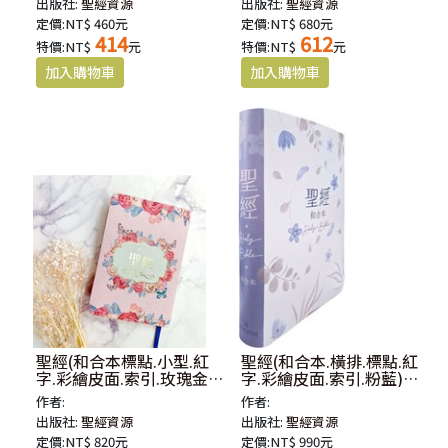
出版社:
聖經資源
出版社:
聖經資源
定價:NT$ 460元
定價:NT$ 680元
414
612
特價:NT$
元
特價:NT$
元
聖經(和合本標點.小型.紅
聖經(和合本.橫排.標點.紅
字.彩繪皮面.索引.玫瑰金)
字.彩繪皮面.索引.粉藍)
SR57ATTI4.601
SR77ATTI4.603
作者:
作者:
出版社:
聖經資源
出版社:
聖經資源
定價:NT$ 820元
定價:NT$ 990元