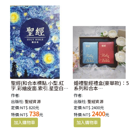
聖經(和合本標點.小型.紅
婚禮聖經禮盒(豪華款)：5
字.彩繪皮面.索引.星空白)
系列和合本
SR57ATTI2.601
SR57ARTIZ10P
作者:
作者:
出版社:
聖經資源
出版社:
聖經資源
定價:NT$ 820元
定價:NT$ 2400元
738
2400
特價:NT$
元
特價:NT$
元