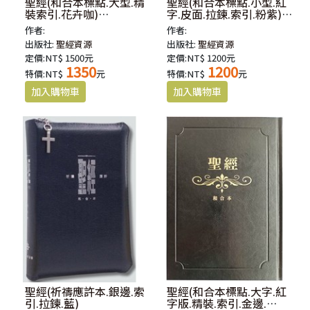
聖經(和合本標點.大型.精
聖經(和合本標點.小型.紅
裝索引.花卉咖)
字.皮面.拉鍊.索引.粉紫)
SR93ATTI4.101
SR57ATTIZ4.201
作者:
作者:
出版社:
聖經資源
出版社:
聖經資源
定價:NT$ 1500元
定價:NT$ 1200元
1350
1200
特價:NT$
元
特價:NT$
元
聖經(祈禱應許本.銀邊.索
聖經(和合本標點.大字.紅
引.拉鍊.藍)
字版.精裝.索引.金邊.