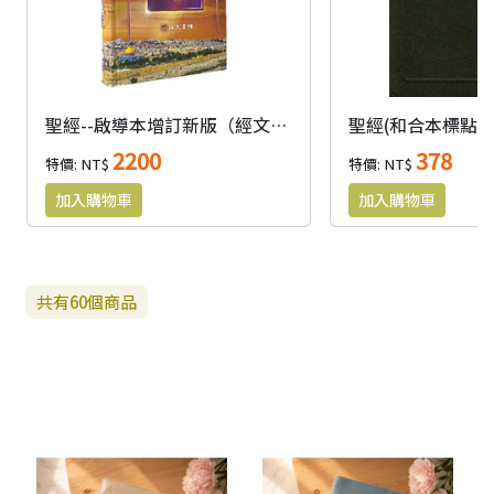
聖經--啟導本增訂新版（經文、註解、串珠、讀音、譯義、索引、備考、現代用詞八用）)
2200
378
特價: NT$
特價: NT$
共有
60
個商品