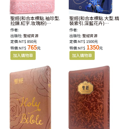
聖經(和合本標點.袖珍型.
聖經(和合本標點.大型.精
拉鍊.紅字.玫瑰粉)
裝索引.深藍花卉)
SR37ATZ4.201
SR93ATTI4.102
作者:
作者:
出版社:
聖經資源
出版社:
聖經資源
定價:NT$ 850元
定價:NT$ 1500元
765
1350
特價:NT$
元
特價:NT$
元