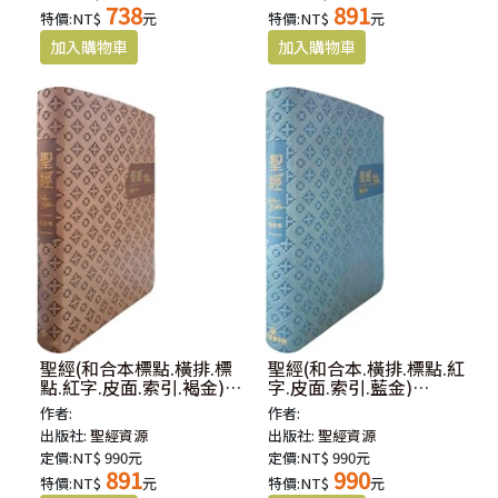
738
891
特價:NT$
元
特價:NT$
元
聖經(和合本標點.橫排.標
聖經(和合本.橫排.標點.紅
點.紅字.皮面.索引.褐金)
字.皮面.索引.藍金)
SR77ATTI4.101
SR77ATTI2.101
作者:
作者:
出版社:
聖經資源
出版社:
聖經資源
定價:NT$ 990元
定價:NT$ 990元
891
990
特價:NT$
元
特價:NT$
元