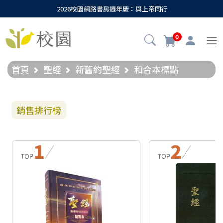
2026校園網路書房週年慶：與上帝同行
0
首頁
聖經
新舊約聖經
和合本標點
銷售排行榜