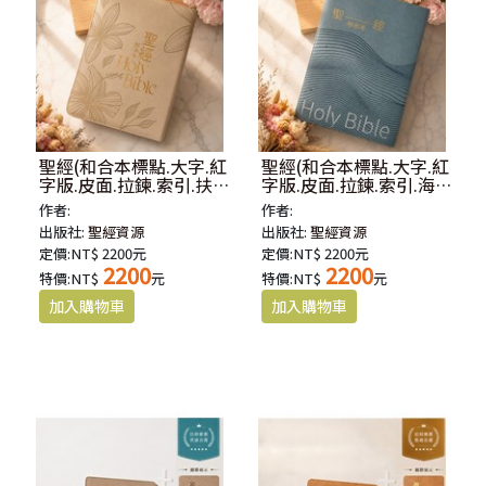
聖經(和合本標點.大字.紅
聖經(和合本標點.大字.紅
字版.皮面.拉鍊.索引.扶桑
字版.皮面.拉鍊.索引.海
花)SR97ATTIZ4.103
洋)SR97ATTIZ2.101
作者:
作者:
出版社:
聖經資源
出版社:
聖經資源
定價:NT$ 2200元
定價:NT$ 2200元
2200
2200
特價:NT$
元
特價:NT$
元