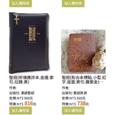
聖經(祈禱應許本.金邊.索
聖經(和合本標點.小型.紅
引.拉鍊.黑)
字.皮面.索引.霧紫金)
SR57ATTI4.101
作者:
作者:
出版社:
漢語聖經
出版社:
聖經資源
定價:NT$ 960元
定價:NT$ 820元
816
738
特價:NT$
元
特價:NT$
元