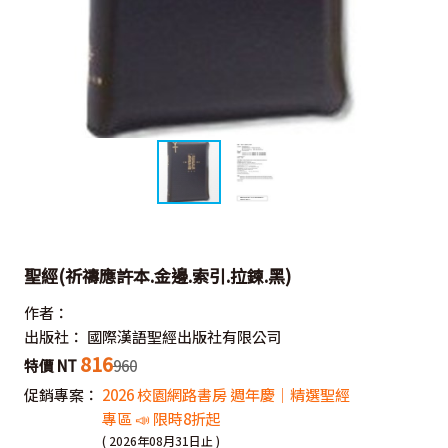
聖經(祈禱應許本.金邊.索引.拉鍊.黑)
作者：
出版社：
國際漢語聖經出版社有限公司
816
特價 NT
960
促銷專案：
2026 校園網路書房 週年慶｜精選聖經
專區 📣 限時8折起
( 2026年08月31日止 )