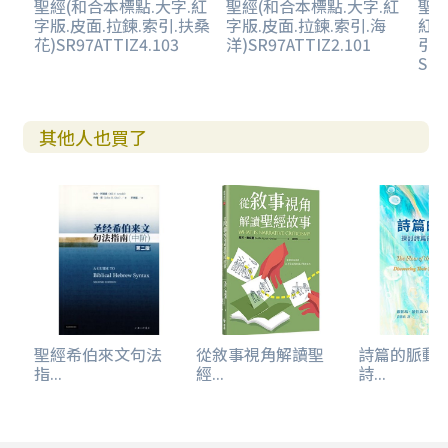
聖經(和合本標點.大字.紅
聖經(和合本標點.大字.紅
聖經
字版.皮面.拉鍊.索引.扶桑
字版.皮面.拉鍊.索引.海
紅字
花)SR97ATTIZ4.103
洋)SR97ATTIZ2.101
引.
SR8
其他人也買了
聖經希伯來文句法
從敘事視角解讀聖
詩篇的脈動
指...
經...
詩...