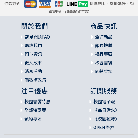
付款方式：
傳真刷卡、虛擬轉帳、郵
政劃撥、超商取貨付款
關於我們
商品快訊
常見問題FAQ
全館新品
聯絡我們
館長推薦
門市資訊
禮品專區
徵人啟事
校園書饗
消息活動
即將登場
隱私權政策
注目優惠
訂閱服務
校園書饗特惠
校園電子報
全部特惠案
《每日活水》
預約專區
《校園雜誌》
OPEN學習