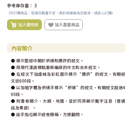
參考庫存量：
3
(可訂購商品，若庫存數量不足，將於結帳後為您進貨，請安心訂購)
加入購物車
加入喜愛商品
內容簡介
● 標示聖經中關於祈禱和應許的經文。
● 用現代漢語標點重新編排的中文和合本經文。
● 在經文下加虛線及彩虹圖示標示“應許”的經文，有關經
文近600段。
● 以加粗字體及祈禱手標示“祈禱”的經文，有關經文超過4
00段。
● 附書卷簡介、大綱、地圖，並於同頁顯示難字注音（普通
話及粵語）。
● 設手指位顯示經卷簡稱，方便翻閱。