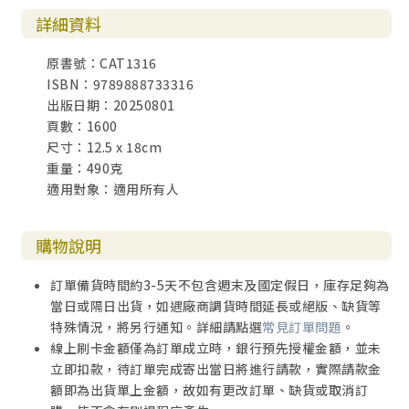
詳細資料
原書號：CAT1316
ISBN：9789888733316
出版日期：20250801
頁數：1600
尺寸：12.5 x 18cm
重量：490克
適用對象：適用所有人
購物說明
訂單備貨時間約3-5天不包含週末及國定假日，庫存足夠為
當日或隔日出貨，如遇廠商調貨時間延長或絕版、缺貨等
特殊情況，將另行通知。詳細請點選
常見訂單問題
。
線上刷卡金額僅為訂單成立時，銀行預先授權金額，並未
立即扣款，待訂單完成寄出當日將進行請款，實際請款金
額即為出貨單上金額，故如有更改訂單、缺貨或取消訂