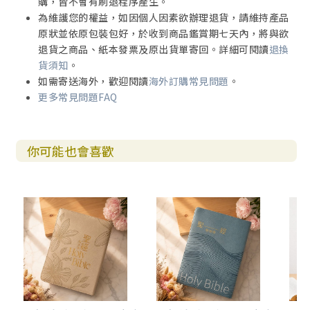
購，皆不會有刷退程序產生。
為維護您的權益，如因個人因素欲辦理退貨，請維持產品
原狀並依原包裝包好，於收到商品鑑賞期七天內，將與欲
退貨之商品、紙本發票及原出貨單寄回。詳細可閱讀
退換
貨須知
。
如需寄送海外，歡迎閱讀
海外訂購常見問題
。
更多常見問題FAQ
你可能也會喜歡