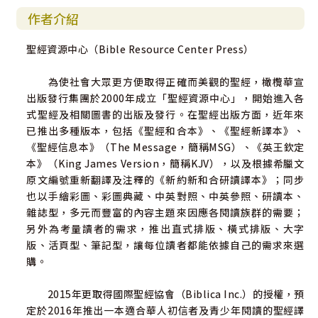
作者介紹
聖經資源中心（Bible Resource Center Press）
為使社會大眾更方便取得正確而美觀的聖經，橄欖華宣
出版發行集團於2000年成立「聖經資源中心」，開始進入各
式聖經及相關圖書的出版及發行。在聖經出版方面，近年來
已推出多種版本，包括《聖經和合本》、《聖經新譯本》、
《聖經信息本》（The Message，簡稱MSG）、《英王欽定
本》（King James Version，簡稱KJV），以及根據希臘文
原文編號重新翻譯及注釋的《新約新和合研讀譯本》；同步
也以手繪彩圖、彩圖典藏、中英對照、中英參照、研讀本、
雜誌型，多元而豐富的內容主題來因應各閱讀族群的需要；
另外為考量讀者的需求，推出直式排版、橫式排版、大字
版、活頁型、筆記型，讓每位讀者都能依據自己的需求來選
購。
2015年更取得國際聖經協會（Biblica Inc.）的授權，預
定於2016年推出一本適合華人初信者及青少年閱讀的聖經譯