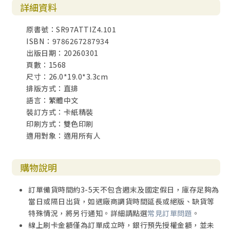
詳細資料
哈巴谷書 （哈）
西番雅書 （番）
原書號：SR97ATTIZ4.101
哈該書 （該）
ISBN：9786267287934
撒迦利亞書（亞）
出版日期：20260301
瑪拉基書 （瑪）
頁數：1568
尺寸：26.0*19.0*3.3cm
新約全書
排版方式：直排
語言：繁體中文
【四福音書】
裝訂方式：卡紙精裝
馬太福音 （太）
印刷方式：雙色印刷
馬可福音 （可）
適用對象：適用所有人
路加福音 （路）
約翰福音 （約）
購物說明
【教會歷史】
使徒行傳 （徒）
訂單備貨時間約3-5天不包含週末及國定假日，庫存足夠為
當日或隔日出貨，如遇廠商調貨時間延長或絕版、缺貨等
【保羅書信】
特殊情況，將另行通知。詳細請點選
常見訂單問題
。
羅馬書 （羅）
線上刷卡金額僅為訂單成立時，銀行預先授權金額，並未