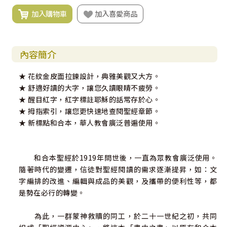
加入購物車
加入喜愛商品
內容簡介
★ 花紋金皮面拉鍊設計，典雅美觀又大方。
★ 舒適好讀的大字，讓您久讀眼睛不疲勞。
★ 醒目紅字，紅字標註耶穌的話常存於心。
★ 拇指索引，讓您更快速地查閱聖經章節。
★ 新標點和合本，華人教會廣泛普遍使用。
和合本聖經於1919年問世後，一直為眾教會廣泛使用。
隨著時代的變遷，信徒對聖經閱讀的需求逐漸提昇，如：文
字編排的改進、編輯與成品的美觀，及攜帶的便利性等，都
是勢在必行的轉變。
為此，一群蒙神救贖的同工，於二十一世紀之初，共同