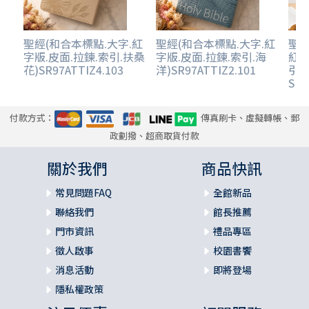
約翰三書 （約參）
猶大書 （猶）
聖經(和合本標點.大字.紅
聖經(和合本標點.大字.紅
聖經
字版.皮面.拉鍊.索引.扶桑
字版.皮面.拉鍊.索引.海
紅字
【啟示書信】
花)SR97ATTIZ4.103
洋)SR97ATTIZ2.101
引.
啟示錄 （啟）
SR8
付款方式：
傳真刷卡、虛擬轉帳、郵
政劃撥、超商取貨付款
關於我們
商品快訊
常見問題FAQ
全館新品
聯絡我們
館長推薦
門市資訊
禮品專區
徵人啟事
校園書饗
消息活動
即將登場
隱私權政策