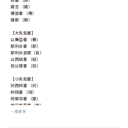
詩篇 （詩）
箴言 （箴）
傳道書 （傳）
雅歌 （歌）
【大先知書】
以賽亞書 （賽）
耶利米書 （耶）
耶利米哀歌（哀）
以西結書 （結）
但以理書 （但）
【小先知書】
何西阿書 （何）
約珥書 （珥）
阿摩司書 （摩）
俄巴底亞書（俄）
看更多
約拿書 （拿）
彌迦書 （彌）
那鴻書 （鴻）