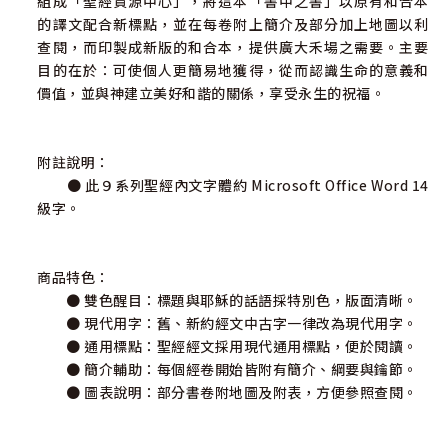
組成「聖經資源中心」，將這本「書中之書」以原有和合本
的譯文配合新標點，並在每卷附上簡介及部分加上地圖以利
查閱，而印製成新版的和合本，提供廣大禾場之需要。主要
目的在於：可使個人更簡易地獲得，從而認識生命的意義和
價值，並與神建立美好和諧的關係，享受永生的祝福。
附註說明：
● 此９系列聖經內文字體約 Microsoft Office Word 14
級字。
商品特色：
● 雙色醒目：標題與耶穌的話語採特別色，版面清晰。
● 現代用字：舊、新約經文中古字一律改為現代用字。
● 通用標點：聖經經文採用現代通用標點，便於閱讀。
● 簡介輔助：每個經卷開始皆附有簡介、綱要與鑰節。
● 圖表說明：部分書卷附地圖及附表，方便參照查閱。