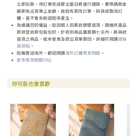
哥林多前書（林前）
立即扣款，待訂單完成寄出當日將進行請款，實際請款金
哥林多後書（林後）
額即為出貨單上金額，故如有更改訂單、缺貨或取消訂
加拉太書 （加）
購，皆不會有刷退程序產生。
以弗所書 （弗）
為維護您的權益，如因個人因素欲辦理退貨，請維持產品
腓立比書 （腓）
原狀並依原包裝包好，於收到商品鑑賞期七天內，將與欲
歌羅西書 （西）
退貨之商品、紙本發票及原出貨單寄回。詳細可閱讀
退換
帖撒羅尼迦前書（帖前）
貨須知
。
帖撒羅尼迦後書（帖後）
如需寄送海外，歡迎閱讀
海外訂購常見問題
。
提摩太前書 （提前）
更多常見問題FAQ
提摩太後書（提後）
提多書 （多）
腓利門書 （門）
你可能也會喜歡
【其他使徒書信】
希伯來書 （來）
雅各書 （雅）
彼得前書 （彼前）
彼得後書 （彼後）
約翰一書 （約壹）
約翰二書 （約貳）