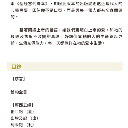
本《聖經當代譯本》，期盼此版本的出版能更貼近現代人的
心靈需要，因信仰不是口號，而是與每一個人都有切身關係
的。
藉著閱讀上帝的話語，讓我們更明白上帝的愛，和祂的
教導及雋永不改變的真理，好讓信靠祂的人的生命得以更
新，生活充滿能力，每一天都徜徉在祂的愛中生活。
目錄
【序言】
舊約全書
【摩西五經】
創世記 （創）
出埃及記 （出）
利未記 （利）