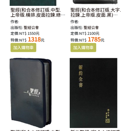
聖經(和合本修訂版.中型.
聖經(和合本修訂版.大字.
上帝版.橫排.皮面拉鍊.綠)
拉鍊.上帝版.皮面.黑)
RCUH66XZGN
RCU87Z
作者:
作者:
出版社:
聖經公會
出版社:
聖經公會
定價:NT$ 1550元
定價:NT$ 2100元
1318
1785
特價:NT$
元
特價:NT$
元