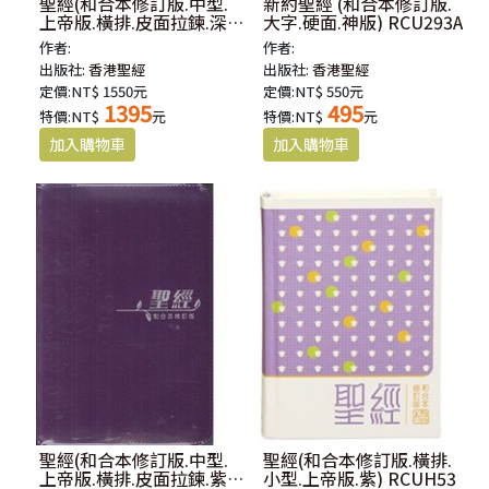
聖經(和合本修訂版.中型.
新約聖經 (和合本修訂版.
上帝版.橫排.皮面拉鍊.深
大字.硬面.神版) RCU293A
藍) RCUH66XZBU
作者:
作者:
出版社:
香港聖經
出版社:
香港聖經
定價:NT$ 1550元
定價:NT$ 550元
1395
495
特價:NT$
元
特價:NT$
元
聖經(和合本修訂版.中型.
聖經(和合本修訂版.橫排.
上帝版.橫排.皮面拉鍊.紫)
小型.上帝版.紫) RCUH53