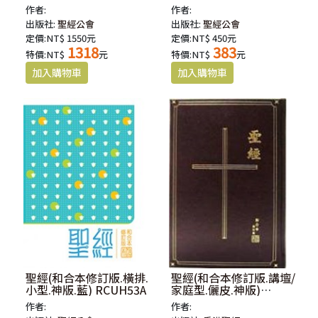
RCUH66XZPU
作者:
作者:
出版社:
聖經公會
出版社:
聖經公會
定價:NT$ 1550元
定價:NT$ 450元
1318
383
特價:NT$
元
特價:NT$
元
聖經(和合本修訂版.橫排.
聖經(和合本修訂版.講壇/
小型.神版.藍) RCUH53A
家庭型.儷皮.神版)
RCU86A
作者:
作者: