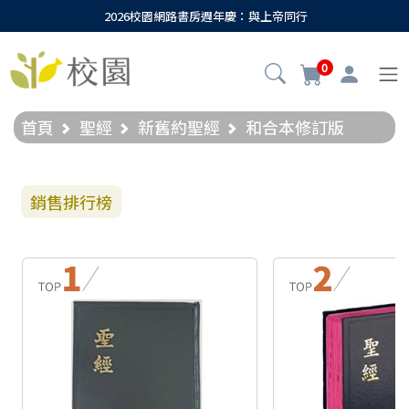
2026校園網路書房週年慶：與上帝同行
0
首頁
聖經
新舊約聖經
和合本修訂版
銷售排行榜