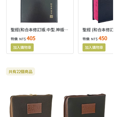
聖經(和合本修訂版.中型.神版) RCU63A
405
450
特價: NT$
特價: NT$
共有
22
個商品