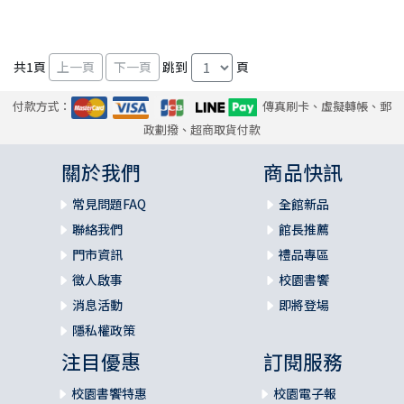
共
1
頁
跳到
頁
付款方式：
傳真刷卡、虛擬轉帳、郵
政劃撥、超商取貨付款
關於我們
商品快訊
常見問題FAQ
全館新品
聯絡我們
館長推薦
門市資訊
禮品專區
徵人啟事
校園書饗
消息活動
即將登場
隱私權政策
注目優惠
訂閱服務
校園書饗特惠
校園電子報