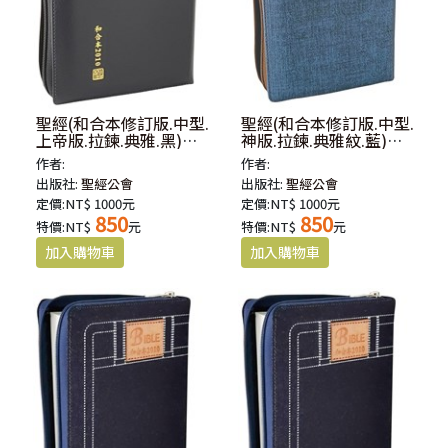
聖經(和合本修訂版.中型.
聖經(和合本修訂版.中型.
上帝版.拉鍊.典雅.黑)
神版.拉鍊.典雅紋.藍)
RCU65Z
RCU65AZBU
作者:
作者:
出版社:
聖經公會
出版社:
聖經公會
定價:NT$ 1000元
定價:NT$ 1000元
850
850
特價:NT$
元
特價:NT$
元