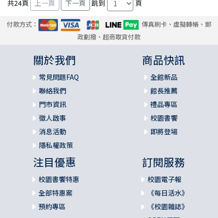
共
24
頁
跳到
頁
付款方式：
傳真刷卡、虛擬轉帳、郵
政劃撥、超商取貨付款
關於我們
商品快訊
常見問題FAQ
全館新品
聯絡我們
館長推薦
門市資訊
禮品專區
徵人啟事
校園書饗
消息活動
即將登場
隱私權政策
注目優惠
訂閱服務
校園書饗特惠
校園電子報
全部特惠案
《每日活水》
預約專區
《校園雜誌》