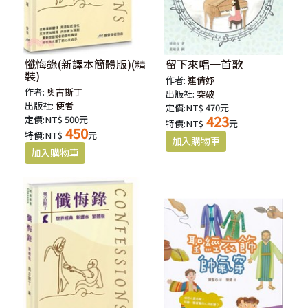
懺悔錄(新譯本簡體版)(精
留下來唱一首歌
裝)
作者:
連倩妤
作者:
奥古斯丁
出版社:
突破
出版社:
使者
定價:NT$ 470元
423
定價:NT$ 500元
特價:NT$
元
450
特價:NT$
元