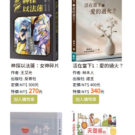
神探以法蓮：女神碎片
活在當下1：愛的過火？
作者:
王艾光
作者:
林木人
出版社:
反骨社
出版社:
證主
定價:NT$ 300元
定價:NT$ 400元
270
340
特價:NT$
元
特價:NT$
元