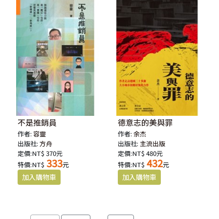
不是推銷員
德意志的美與罪
作者:
容靈
作者:
余杰
出版社:
方舟
出版社:
主流出版
定價:NT$ 370元
定價:NT$ 480元
333
432
特價:NT$
元
特價:NT$
元