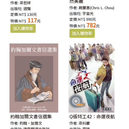
然美麗
作者:
梁哲祥
作者:
周蘭惠(Chris L. Chou)
出版社:
道聲
出版社:
宇宙光
定價:NT$ 130元
117
定價:NT$ 990元
特價:NT$
元
782
特價:NT$
元
約翰加爾文書信選集
Q版特工42：命運夜航
作者:
約翰‧加爾文
作者:
梁科慶
出版社:
迦南翻譯出版社
出版社:
突破