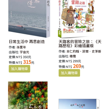
日常生活中 再思創造
天路客的冒險之旅：《天
路歷程》彩繪插畫版
作者:
孫寶年
作者:
本仁約翰、菲爾．史茅斯
出版社:
宇宙光
出版社:
橄欖
定價:NT$ 350元
315
定價:NT$ 299元
特價:NT$
元
269
特價:NT$
元