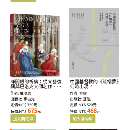
睜開眼的祈禱：從文藝復
中國基督教的《紅樓夢》
興與巴洛克大師名作，看
何時出現？
見藝術中的神聖寓意與象
作者:
羅頌恩
作者:
容靈
徵
出版社:
宇宙光
出版社:
基道
定價:NT$ 750元
定價:NT$ 520元
675
468
特價:NT$
元
特價:NT$
元