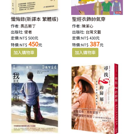
懺悔錄(新譯本 繁體版)
聖經衣飾帥氣穿
作者:
奧古斯丁
作者:
陳潔心
出版社:
使者
出版社:
台灣文藝
定價:NT$ 500元
定價:NT$ 430元
450
387
特價:NT$
元
特價:NT$
元