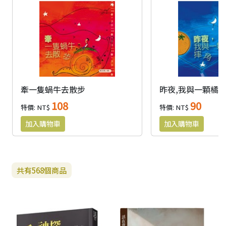
牽一隻蝸牛去散步
昨夜,我與一顆橘
108
90
特價: NT$
特價: NT$
共有
568
個商品