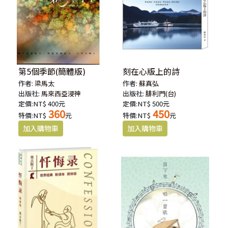
第5個季節(簡體版)
刻在心版上的詩
作者:
梁馬太
作者:
蘇真弘
出版社:
馬來西亞浸神
出版社:
腓利門(台)
定價:NT$ 400元
定價:NT$ 500元
360
450
特價:NT$
元
特價:NT$
元