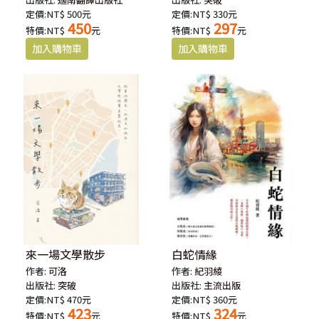
定價:NT$ 500元
定價:NT$ 330元
450
297
特價:NT$
元
特價:NT$
元
來一場文學散步
白蛇情緣
作者:
可洛
作者:
紀羽綾
出版社:
突破
出版社:
主流出版
定價:NT$ 470元
定價:NT$ 360元
423
324
特價:NT$
元
特價:NT$
元