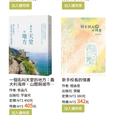
一個名叫天堂的地方：義
新手校長的情書
大利海岸、山間與城市的
作者:
陸詠恩
心靈慢旅
作者:
依品凡
出版社:
突破
出版社:
宇宙光
定價:NT$ 380元
342
定價:NT$ 450元
特價:NT$
元
405
特價:NT$
元