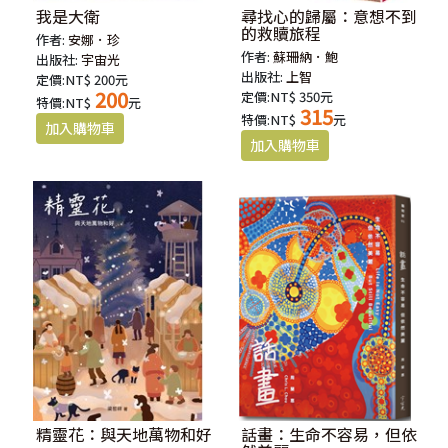
我是大衛
尋找心的歸屬：意想不到
的救贖旅程
作者:
安娜．珍
作者:
蘇珊納．鮑
出版社:
宇宙光
出版社:
上智
定價:NT$ 200元
200
定價:NT$ 350元
特價:NT$
元
315
特價:NT$
元
精靈花：與天地萬物和好
話畫：生命不容易，但依