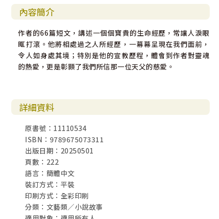
內容簡介
作者的66篇短文，講述一個個寶貴的生命經歷，常讓人淚眼
眶打滾。他將相處過之人所經歷，一幕幕呈現在我們面前，
令人如身處其境；特別是他的宣教歷程，體會到作者對靈魂
的熱愛，更是彰顥了我們所信那一位天父的慈愛。
詳細資料
原書號：11110534
ISBN：9789675073311
出版日期：20250501
頁數：222
語言：簡體中文
裝訂方式：平裝
印刷方式：全彩印刷
分類：文藝類／小說故事
適用對象：適用所有人