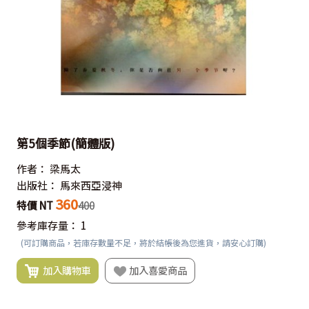
第5個季節(簡體版)
作者：
梁馬太
出版社：
馬來西亞浸神
360
特價 NT
400
參考庫存量：
1
(可訂購商品，若庫存數量不足，將於結帳後為您進貨，請安心訂購)
加入購物車
加入喜愛商品