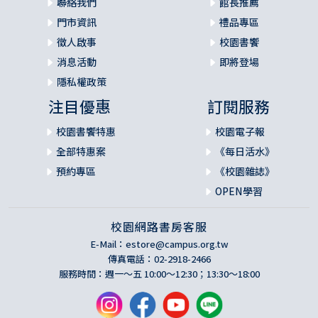
聯絡我們
館長推薦
門市資訊
禮品專區
徵人啟事
校園書饗
消息活動
即將登場
隱私權政策
注目優惠
訂閱服務
校園書饗特惠
校園電子報
全部特惠案
《每日活水》
預約專區
《校園雜誌》
OPEN學習
校園網路書房客服
E-Mail：
estore@campus.org.tw
傳真電話：02-2918-2466
服務時間：週一～五 10:00～12:30；13:30～18:00