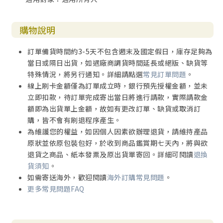
購物說明
訂單備貨時間約3-5天不包含週末及國定假日，庫存足夠為
當日或隔日出貨，如遇廠商調貨時間延長或絕版、缺貨等
特殊情況，將另行通知。詳細請點選
常見訂單問題
。
線上刷卡金額僅為訂單成立時，銀行預先授權金額，並未
立即扣款，待訂單完成寄出當日將進行請款，實際請款金
額即為出貨單上金額，故如有更改訂單、缺貨或取消訂
購，皆不會有刷退程序產生。
為維護您的權益，如因個人因素欲辦理退貨，請維持產品
原狀並依原包裝包好，於收到商品鑑賞期七天內，將與欲
退貨之商品、紙本發票及原出貨單寄回。詳細可閱讀
退換
貨須知
。
如需寄送海外，歡迎閱讀
海外訂購常見問題
。
更多常見問題FAQ