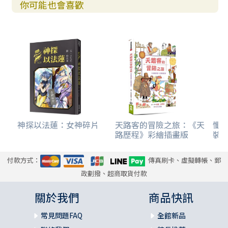
你可能也會喜歡
神探以法蓮：女神碎片
天路客的冒險之旅：《天
懺悔
路歷程》彩繪插畫版
裝)
付款方式：
傳真刷卡、虛擬轉帳、郵
政劃撥、超商取貨付款
關於我們
商品快訊
常見問題FAQ
全館新品