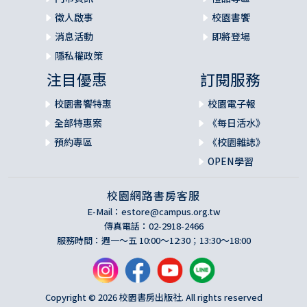
徵人啟事
校園書饗
消息活動
即將登場
隱私權政策
注目優惠
訂閱服務
校園書饗特惠
校園電子報
全部特惠案
《每日活水》
預約專區
《校園雜誌》
OPEN學習
校園網路書房客服
E-Mail：
estore@campus.org.tw
傳真電話：02-2918-2466
服務時間：週一～五 10:00～12:30；13:30～18:00
Copyright © 2026 校園書房出版社. All rights reserved