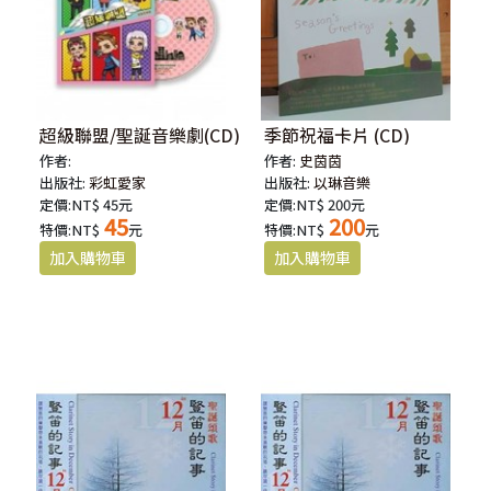
超級聯盟/聖誕音樂劇(CD)
季節祝福卡片 (CD)
作者:
作者:
史茵茵
出版社:
彩虹愛家
出版社:
以琳音樂
定價:NT$ 45元
定價:NT$ 200元
45
200
特價:NT$
元
特價:NT$
元