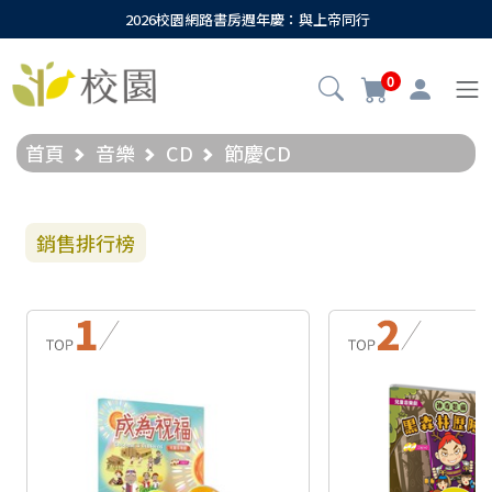
2026校園網路書房週年慶：與上帝同行
0
首頁
音樂
CD
節慶CD
銷售排行榜