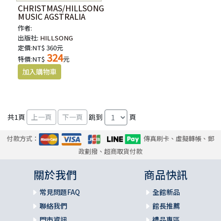
CHRISTMAS/HILLSONG
MUSIC AGSTRALIA
作者:
出版社:
HILLSONG
定價:NT$ 360元
324
特價:NT$
元
共
1
頁
跳到
頁
付款方式：
傳真刷卡、虛擬轉帳、郵
政劃撥、超商取貨付款
關於我們
商品快訊
常見問題FAQ
全館新品
聯絡我們
館長推薦
門市資訊
禮品專區