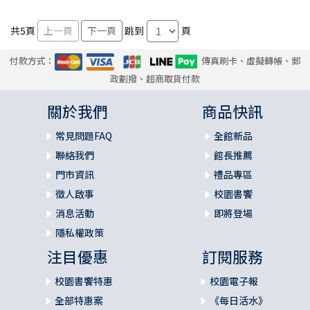
共
5
頁
跳到
頁
付款方式：
傳真刷卡、虛擬轉帳、郵
政劃撥、超商取貨付款
關於我們
商品快訊
常見問題FAQ
全館新品
聯絡我們
館長推薦
門市資訊
禮品專區
徵人啟事
校園書饗
消息活動
即將登場
隱私權政策
注目優惠
訂閱服務
校園書饗特惠
校園電子報
全部特惠案
《每日活水》