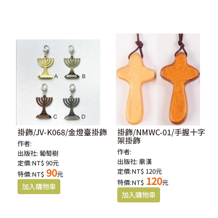
掛飾/JV-K068/金燈臺掛飾
掛飾/NMWC-01/手握十字
架掛飾
作者:
作者:
出版社:
葡萄樹
出版社:
鼎漢
定價:NT$ 90元
90
定價:NT$ 120元
特價:NT$
元
120
特價:NT$
元