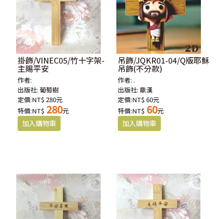
掛飾/VINEC05/竹十字架-
吊飾/JQKR01-04/Q版耶穌
主賜平安
吊飾(不分款)
作者:
作者:
.
出版社:
葡萄樹
出版社:
鼎漢
定價:NT$ 280元
定價:NT$ 60元
280
60
特價:NT$
元
特價:NT$
元