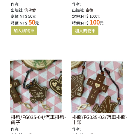
01.God bless you
作者:
作者:
出版社:
信望愛
出版社:
富德
定價:NT$ 50元
定價:NT$ 100元
50
100
特價:NT$
元
特價:NT$
元
掛飾/FG035-04/汽車掛飾-
掛飾/FG035-03/汽車掛飾-
鴿子
十架
作者:
作者: