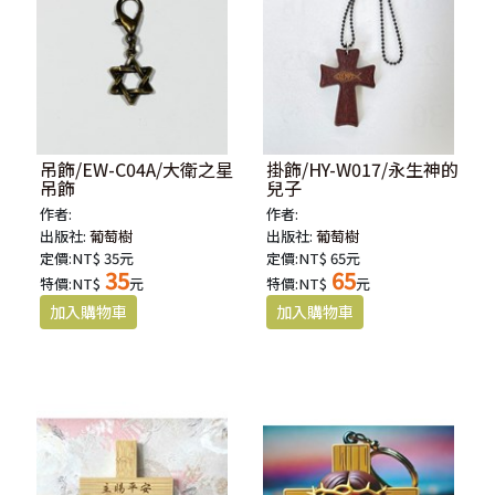
吊飾/EW-C04A/大衛之星
掛飾/HY-W017/永生神的
吊飾
兒子
作者:
作者:
出版社:
葡萄樹
出版社:
葡萄樹
定價:NT$ 35元
定價:NT$ 65元
35
65
特價:NT$
元
特價:NT$
元