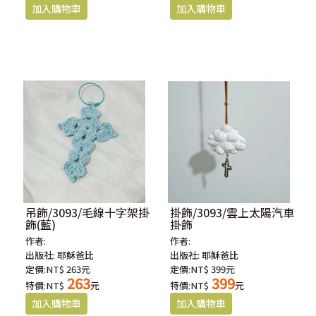
吊飾/3093/毛線十字架掛
掛飾/3093/雲上太陽汽車
飾(藍)
掛飾
作者:
作者:
出版社:
耶穌爸比
出版社:
耶穌爸比
定價:NT$ 263元
定價:NT$ 399元
263
399
特價:NT$
元
特價:NT$
元