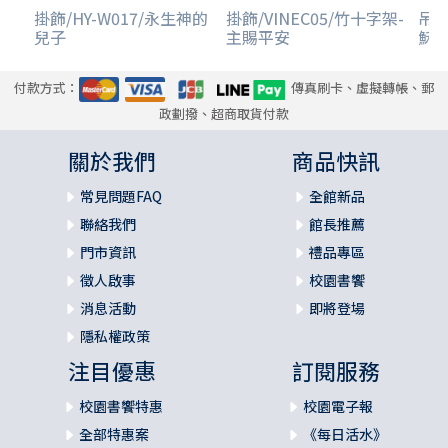
掛飾/HY-W017/永生神的
掛飾/VINEC05/竹十字架-
吊飾
兒子
主賜平安
穌吊
付款方式：
傳真刷卡、虛擬轉帳、郵
政劃撥、超商取貨付款
關於我們
商品快訊
常見問題FAQ
全館新品
聯絡我們
館長推薦
門市資訊
禮品專區
徵人啟事
校園書饗
消息活動
即將登場
隱私權政策
注目優惠
訂閱服務
校園書饗特惠
校園電子報
全部特惠案
《每日活水》