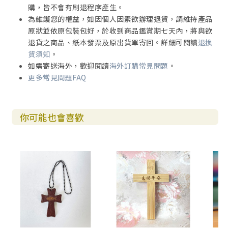
購，皆不會有刷退程序產生。
為維護您的權益，如因個人因素欲辦理退貨，請維持產品
原狀並依原包裝包好，於收到商品鑑賞期七天內，將與欲
退貨之商品、紙本發票及原出貨單寄回。詳細可閱讀
退換
貨須知
。
如需寄送海外，歡迎閱讀
海外訂購常見問題
。
更多常見問題FAQ
你可能也會喜歡