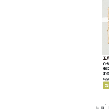
生 活 教 導
教 會 儀 式 用 品
新 普 及 譯 本
新 標 點 和 合 本 / N R S V
大 先 知 書
人
派 別
靈 修
生 活 見 證
佈 道 講 章
福 音 匙 圈 / 吊 飾
十 字 架
福 音 雜 貨 禮 品
福 音 杯 款 / 茶 壺
福 音 辦 公 用 品
福 音 受 洗 卡 片
證 件 用 品
福 音 演 奏 C D
聖 經 地 理
申 命 記
撒 母 耳 上 下
約 伯 記
醫 治
茶 杯 / 茶 具
專 題 論 述
福 音 包 夾 類
當 代 譯 本
和 合 本 修 訂 版 / E S V
小 先 知 書
末 世
異 端
培 靈
傳 記
單 張
倫 理
福 音 服 飾 配 件
福 音 掛 飾
福 音 遊 戲 品
福 音 食 器 / 鍋 具
福 音 書 寫 用 品
福 音 生 日 卡 片
雜 文 紙 品
節 慶 C D
新 約 歷 史
列 王 記 上 下
詩 篇
以 賽 亞 書
倫 理 學
福 音 馬 克 杯 / 咖 啡 杯
餐 具 / 鍋 具
教 會
其 他 中 文 聖 經
現 代 中 文 譯 本 / T E V
四 福 音 書
教 義
文 獻 信 條
事 奉
見 證
小 冊
交 友
福 音 其 他 飾 品 配 件
福 音 水 晶
福 音 3 C 電 器
福 音 證 件 用 品
福 音 萬 用 卡 片
辦 公 用 品
信 息 . 見 證 C D
聖 經 人 物
歷 代 志 上 下
箴 言
耶 利 米 書
何 西 阿 書
福 音 保 溫 瓶 / 隨 身 瓶
保 溫 瓶 / 隨 行 杯
訓 練 材 料
新 譯 本 / E S V
保 羅 書 信
護 教 學
與 其 它 宗 教
講 章
佈 道 工 作
婚 姻
講 道
福 音 座 台 盒 用 品
福 音 香 氛 美 妝 保 養
福 音 筆 記 手 冊
福 音 謝 卡 / 邀 請 卡 / 慰 問
年 月 曆 . 日 誌
影 音 軟 體
登 山 寶 訓
以 斯 拉 記
傳 道 書
耶 利 米 哀 歌
約 珥 書
馬 太 福 音
福 音 玻 璃 杯 / 水 杯
卡
文 藝 類
新 譯 本 / N I V
普 通 書 信
神 學 專 題
教 會 復 興
其 它
福 音 叢 書
家 庭
管 家 職 份
小 組 材 料
福 音 抱 枕 / 套
福 音 春 聯
福 音 文 具 紙 品
兒 童 故 事 C D
耶 穌 生 平 與 教 訓
尼 希 米 記
雅 歌
以 西 結 書
阿 摩 司 書
馬 可 福 音
羅 馬 書
福 音 茶 壺 / 水 壺
五
福 音 金 句 盒 卡
作者
出版
新 普 及 譯 本 / N L T
其 他 書 信
其 它
台 灣 歷 史
文 選
兒 童
崇 拜 、 儀 式
工 作 訓 練
小 說 故 事
福 音 年 日 誌 曆
聖 經 文 學
以 斯 帖 記
但 以 理 書
俄 巴 底 亞 書
路 加 福 音
哥 林 多 前 後
希 伯 來 書
其 他 福 音 杯 壺 款 及 周 邊
定價
福 音 貼 紙
特價
其 他 中 外 文 聖 經
新 約 歷 史 書
青 少 年
靈 恩
研 經 材 料
詩 、 散 文
福 音 包 裝 用 品
聖 經 故 事
約 拿 書
約 翰 福 音
加 拉 太 書
雅 各 書
啟 示 錄
信 徒 神 學
福 音 明 信 片 . 書 籤
成 人
教 育
兒 童 教 材
劇 本 遊 戲
福 音 文 具 雜 貨
聖 經 神 學
彌 迦 書
以 弗 所 書
彼 得 前 書
使 徒 行 傳
靈 界
福 音 季 節 卡
職 業
文 字 工 作
青 少 年 教 材
兒 童 故 事 C D
偽 經 次 經
那 鴻 書
腓 立 比 書
彼 得 後 書
共
1
頁