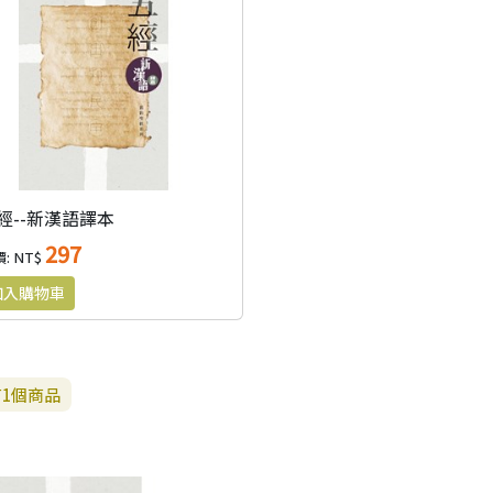
經--新漢語譯本
297
: NT$
有
1
個商品