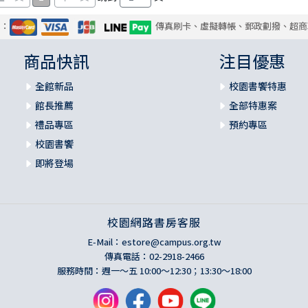
式：
傳真刷卡、虛擬轉帳、郵政劃撥、超商
商品快訊
注目優惠
全館新品
校園書饗特惠
館長推薦
全部特惠案
禮品專區
預約專區
校園書饗
即將登場
校園網路書房客服
E-Mail：
estore@campus.org.tw
傳真電話：02-2918-2466
服務時間：週一～五 10:00～12:30；13:30～18:00