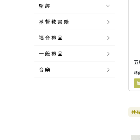
聖 經
基 督 教 書 籍
新 舊 約 聖 經
福 音 禮 品
簡 體 聖 經
聖 經 論 叢
和 合 本
一 般 禮 品
英 文 聖 經
神 學 類
福 音 飾 品 配 件
和 合 本 標 點
參 考 書 工 具 書
五
音 樂
外 文 聖 經
實 踐 神 學
福 音 家 飾 用 品
一 般 卡 片
新 標 點 和 合 本
K J V
摩 西 五 經
系 統 神 學
福 音 項 鍊
讀 經 法
特價
中 外 文 聖 經
教 會 歷 史
福 音 生 活 雜 貨
一 般 文 具
詩 本 樂 譜
和 合 本 修 訂 版
E S V
歷 史 書
神 、 創 造
宣 教 差 傳
福 音 耳 環 / 耳 夾
福 音 桌 飾 品
萬 用 卡
釋 經 法
創 世 記
註 釋 本 聖 經
生 命 造 就
福 音 食 器 廚 房
食 器 廚 房
C D
現 代 中 文 譯 本
G N B
和 合 本 / N I V
舊 約 註 釋
基 督
社 會 參 與
歷 史
福 音 手 環 / 手 鍊
福 音 布 軸 掛 畫
福 音 服 飾 布 品
貼 紙
日 記 . 筆 記
音 樂 叢 書
聖 經 概 論
出 埃 及 記
約 書 亞 記
共
選 摘 本
見 證 傳 記
福 音 文 具
傢 俱 燈 飾
新 譯 本
其 他 英 文 聖 經
和 合 本 / N K J V
新 約 註 釋
聖 靈
教 牧
中 國 歷 史
初 信 造 就
福 音 戒 指
福 音 壁 掛 框 匾
福 音 鐘 錶 類
福 音 收 納 瓶 罐
明 信 片 . 書 籤
鉛 筆 袋 盒
杯 盤 壺 碗
詩 歌 本 譜
中 文 詩 歌 演 唱 C D
聖 經 史 地
利 未 記
士 師 記
福 音 佈 道
福 音 卡 片
新 漢 語 譯 本
新 標 點 和 合 本 / K J V
智 慧 詩 歌 書
救 恩
其 它 團 契
外 國 歷 史
禱 告
福 音 見 證
福 音 胸 針 / 別 針
福 音 相 框
福 音 磁 鐵
福 音 食 品 / 飲 品
福 音 資 料 夾 袋
筆 類
食 品
節 慶 樂 譜
外 文 詩 歌 演 唱 C D
聖 經 歷 史
民 數 記
路 得 記
輔 導
馬 克 杯 / 咖 啡 杯