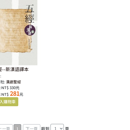
經--新漢語譯本
:
社:
漢語聖經
:NT$ 330元
281
:NT$
元
1
跳到
頁