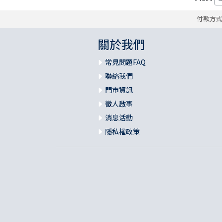
福 音 小 禮 卡
付款方
特 殊 問 題
小 組 教 會
幼 稚 教 材
畫 冊
哈 巴 谷 書
歌 羅 西 書
約 翰 壹 、 貳 、 參 書
其 他 福 音 卡 片
關於我們
生 活 教 導
成 人 教 材
西 番 雅 書
帖 撒 羅 尼 迦 前 後
猶 大 書
常見問題FAQ
主 日 學 教 材
哈 該 書
提 摩 太 前 後
聯絡我們
門市資訊
歸 納 法 研 經
撒 迦 利 亞 書
提 多 書
徵人啟事
消息活動
紙 品
瑪 拉 基 書
腓 利 門 書
隱私權政策
教 牧 書 信