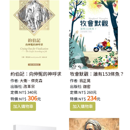
約伯記：向伸冤的神呼求
牧會默觀：誰有153條魚？
作者:
大衛．傑克森
作者:
翁正晃
出版社:
改革宗
出版社:
迦密
定價:NT$ 340元
定價:NT$ 260元
306
234
特價:NT$
元
特價:NT$
元