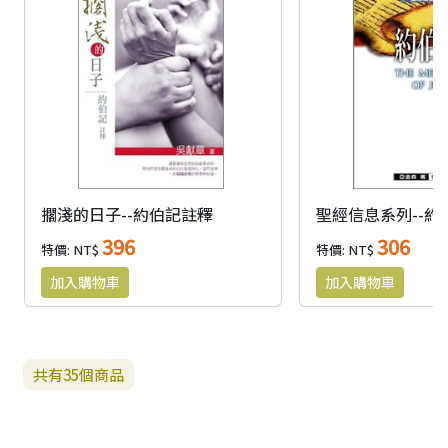
擱淺的日子--約伯記註釋
聖經信息系列--約
396
306
特價: NT$
特價: NT$
共有
35
個商品