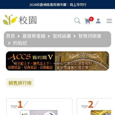
2026校園網路書房週年慶：與上帝同行
0
首頁
基督教書籍
聖經論叢
智慧詩歌書
約伯記
Previous
Next
銷售排行榜