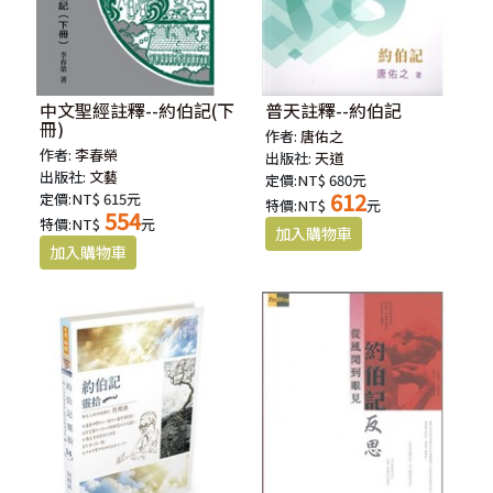
中文聖經註釋--約伯記(下
普天註釋--約伯記
冊)
作者:
唐佑之
作者:
李春榮
出版社:
天道
出版社:
文藝
定價:NT$ 680元
612
定價:NT$ 615元
特價:NT$
元
554
特價:NT$
元