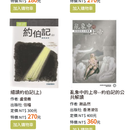
特價:NT$
元
特價:NT$
元
細讀約伯記(上)
亂象中的上帝--約伯記的公
共解讀
作者:
盧俊義
作者:
謝品然
出版社:
信福
出版社:
香港浸信
定價:NT$ 300元
270
定價:NT$ 400元
特價:NT$
元
360
特價:NT$
元