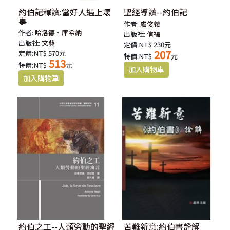
約伯記釋讀:當好人遇上壞
聖經導讀--約伯記
事
作者:
盧俊義
作者:
哈洛德．庫希納
出版社:
信福
出版社:
文藝
定價:NT$ 230元
207
定價:NT$ 570元
特價:NT$
元
513
特價:NT$
元
約伯之工--人類勞動的聖經
苦難新意:約伯書詮解