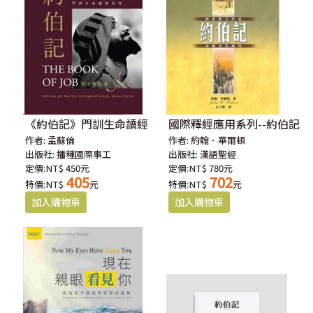
《約伯記》門訓生命讀經
國際釋經應用系列--約伯記
作者:
孟蘇倫
作者:
約翰．華爾頓
出版社:
播種國際事工
出版社:
漢語聖經
定價:NT$ 450元
定價:NT$ 780元
405
702
特價:NT$
元
特價:NT$
元