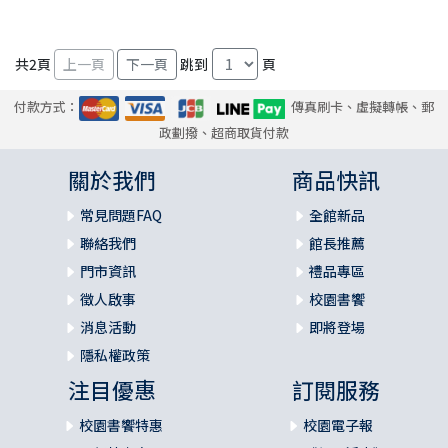
共
2
頁
跳到
頁
付款方式：
傳真刷卡、虛擬轉帳、郵
政劃撥、超商取貨付款
關於我們
商品快訊
常見問題FAQ
全館新品
聯絡我們
館長推薦
門市資訊
禮品專區
徵人啟事
校園書饗
消息活動
即將登場
隱私權政策
注目優惠
訂閱服務
校園書饗特惠
校園電子報