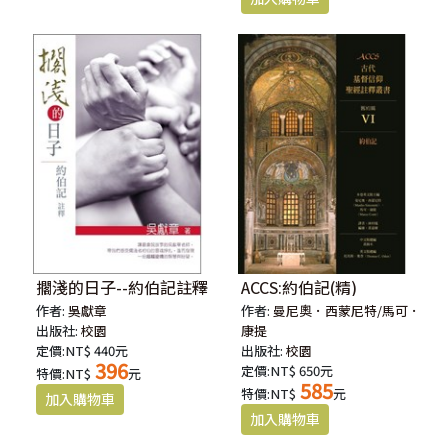
擱淺的日子--約伯記註釋
ACCS:約伯記(精)
作者:
吳獻章
作者:
曼尼奧．西蒙尼特/馬可．
出版社:
校園
康提
定價:NT$ 440元
出版社:
校園
396
定價:NT$ 650元
特價:NT$
元
585
特價:NT$
元