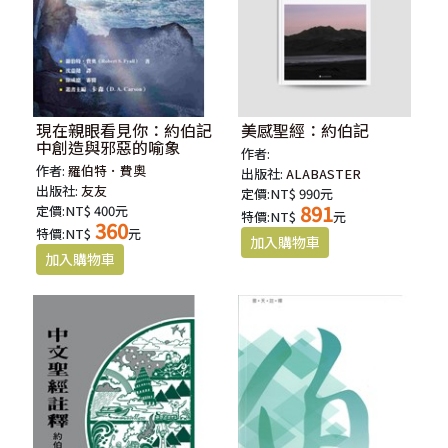
現在親眼看見你：約伯記
美感聖經：約伯記
中創造與邪惡的喻象
作者:
作者:
羅伯特．費奧
出版社:
ALABASTER
出版社:
友友
定價:NT$ 990元
891
定價:NT$ 400元
特價:NT$
元
360
特價:NT$
元