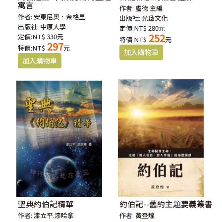
寓言
作者:
盧德 主編
作者:
安東尼奧．奈格里
出版社:
光啟文化
出版社:
中原大學
定價:NT$ 280元
252
定價:NT$ 330元
特價:NT$
元
297
特價:NT$
元
聖典約伯記精華
約伯記--舊約主題要義叢書
作者:
漆立平.漆哈拿
作者:
黃登煌