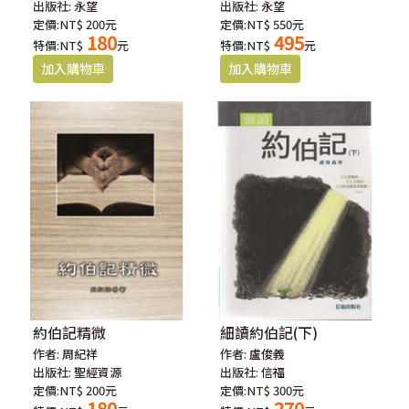
出版社:
永望
出版社:
永望
定價:NT$ 200元
定價:NT$ 550元
180
495
特價:NT$
元
特價:NT$
元
約伯記精微
細讀約伯記(下)
作者:
周紀祥
作者:
盧俊義
出版社:
聖經資源
出版社:
信福
定價:NT$ 200元
定價:NT$ 300元
180
270