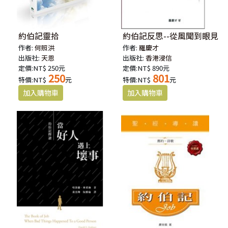
約伯記靈拾
約伯記反思--從風聞到眼見
作者:
何照洪
作者:
羅慶才
出版社:
天恩
出版社:
香港浸信
定價:NT$ 250元
定價:NT$ 890元
250
801
特價:NT$
元
特價:NT$
元