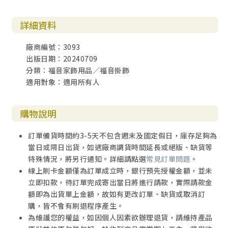
詳細資料
廠商編號：3093
出版日期：20240709
分類：福音家飾用品／福音掛飾
適用對象：適用所有人
購物說明
訂單備貨時間約3-5天不包含週末及國定假日，庫存足夠為
當日或隔日出貨，如遇廠商調貨時間延長或絕版、缺貨等
特殊情況，將另行通知。詳細請點選
常見訂單問題
。
線上刷卡金額僅為訂單成立時，銀行預先授權金額，並未
立即扣款，待訂單完成寄出當日將進行請款，實際請款金
額即為出貨單上金額，故如有更改訂單、缺貨或取消訂
購，皆不會有刷退程序產生。
為維護您的權益，如因個人因素欲辦理退貨，請維持產品