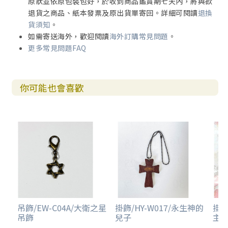
原狀並依原包裝包好，於收到商品鑑賞期七天內，將與欲
退貨之商品、紙本發票及原出貨單寄回。詳細可閱讀
退換
貨須知
。
如需寄送海外，歡迎閱讀
海外訂購常見問題
。
更多常見問題FAQ
你可能也會喜歡
吊飾/EW-C04A/大衛之星
掛飾/HY-W017/永生神的
掛飾
吊飾
兒子
主