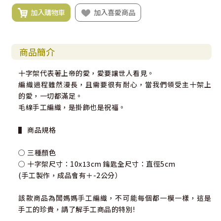
加入購物車
加入喜愛商品
商品簡介
十字架代表著上帝的愛，愛要讓世人看見。
編織過程雖然漫長，且需要很有耐心，當我們領受主十架上
的愛，一切都滿足。
毛線手工編織，是掛飾也是祝福。
▌ 商品規格
○ 三種顏色
○ 十字架尺寸：10x13cm 鑰匙全尺寸：直徑5cm
(手工製作，成品會有＋-2公分）
該款商品為闆媽媽手工編織，不可能每個都一模一樣，這是
手工的珍貴，請了解手工商品的特別!