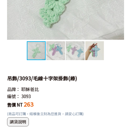
吊飾/3093/毛線十字架掛飾(綠)
品牌：
耶穌爸比
編號：
3093
263
售價 NT
(商品可訂購，結帳後立刻為您進貨，請安心訂購)
調貨說明