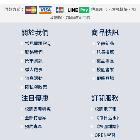
付款方式：
傳真刷卡、虛擬轉帳、郵
政劃撥、超商取貨付款
關於我們
商品快訊
常見問題FAQ
全館新品
聯絡我們
館長推薦
門市資訊
禮品專區
徵人啟事
校園書饗
消息活動
即將登場
隱私權政策
注目優惠
訂閱服務
校園書饗特惠
校園電子報
全部特惠案
《每日活水》
預約專區
《校園雜誌》
OPEN學習