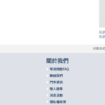
其 他 中 外 文 聖 經
新 約 歷 史 書
青 少 年
靈 恩
研 經 材 料
詩 、 散 文
福 音 包 裝 用 品
聖 經 故 事
約 拿 書
約 翰 福 音
加 拉 太 書
雅 各 書
啟 示 錄
信 徒 神 學
福 音 明 信 片 . 書 籤
成 人
教 育
兒 童 教 材
劇 本 遊 戲
福 音 文 具 雜 貨
聖 經 神 學
彌 迦 書
以 弗 所 書
彼 得 前 書
使 徒 行 傳
靈 界
福 音 季 節 卡
職 業
文 字 工 作
青 少 年 教 材
兒 童 故 事 C D
偽 經 次 經
那 鴻 書
腓 立 比 書
彼 得 後 書
吊飾
福 音 小 禮 卡
吊
特 殊 問 題
小 組 教 會
幼 稚 教 材
畫 冊
哈 巴 谷 書
歌 羅 西 書
約 翰 壹 、 貳 、 參 書
其 他 福 音 卡 片
付款方
生 活 教 導
成 人 教 材
西 番 雅 書
帖 撒 羅 尼 迦 前 後
猶 大 書
關於我們
主 日 學 教 材
哈 該 書
提 摩 太 前 後
常見問題FAQ
聯絡我們
歸 納 法 研 經
撒 迦 利 亞 書
提 多 書
門市資訊
徵人啟事
紙 品
瑪 拉 基 書
腓 利 門 書
消息活動
教 牧 書 信
隱私權政策