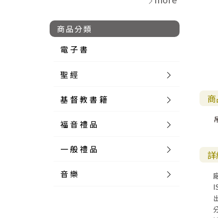
商品分類
電 子 書
聖 經
商
基 督 教 書 籍
新 舊 約 聖 經
福 音 禮 品
簡 體 聖 經
聖 經 論 叢
和 合 本
一 般 禮 品
英 文 聖 經
神 學 類
福 音 飾 品 配 件
和 合 本 標 點
參 考 書 工 具 書
詳
音 樂
外 文 聖 經
實 踐 神 學
福 音 家 飾 用 品
一 般 卡 片
新 標 點 和 合 本
K J V
摩 西 五 經
系 統 神 學
福 音 項 鍊
讀 經 法
I
中 外 文 聖 經
教 會 歷 史
福 音 生 活 雜 貨
一 般 文 具
詩 本 樂 譜
和 合 本 修 訂 版
E S V
歷 史 書
神 、 創 造
宣 教 差 傳
福 音 耳 環 / 耳 夾
福 音 桌 飾 品
萬 用 卡
釋 經 法
創 世 記