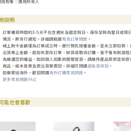
適用對象：適用所有人
物說明
訂單備貨時間約3-5天不包含週末及國定假日，庫存足夠為當日或隔
情況，將另行通知。詳細請點選
常見訂單問題
。
線上刷卡金額僅為訂單成立時，銀行預先授權金額，並未立即扣款，
出貨單上金額，故如有更改訂單、缺貨或取消訂購，皆不會有刷退程
為維護您的權益，如因個人因素欲辦理退貨，請維持產品原狀並依原
商品、紙本發票及原出貨單寄回。詳細可閱讀
退換貨須知
。
如需寄送海外，歡迎閱讀
海外訂購常見問題
。
更多常見問題FAQ
可能也會喜歡