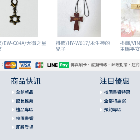
/EW-C04A/大衛之星
掛飾/HY-W017/永生神的
掛飾/VI
飾
兒子
主賜平安
式：
傳真刷卡、虛擬轉帳、郵政劃撥、超商
商品快訊
注目優惠
全館新品
校園書饗特惠
館長推薦
全部特惠案
禮品專區
預約專區
校園書饗
即將登場