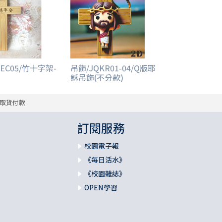
NEC05/竹十字架-
吊飾/JQKR01-04/Q版耶
穌吊飾(不分款)
取貨付款
訂閱服務
校園電子報
《每日活水》
《校園雜誌》
OPEN學習