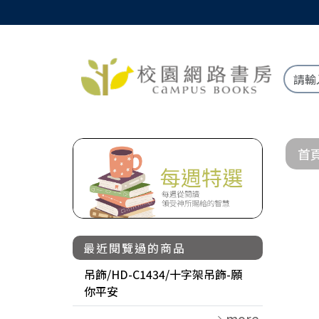
首
最近閱覽過的商品
吊飾/HD-C1434/十字架吊飾-願
你平安
more