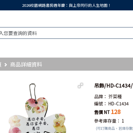
2026校園網路書房週年慶：與上帝同行的人生地圖！
頁
商品詳細資料
吊飾/HD-C14
品牌：
芥菜種
編號：
HD-C1434
128
售價 NT
參考庫存量：
1
(可訂購商品，若庫存