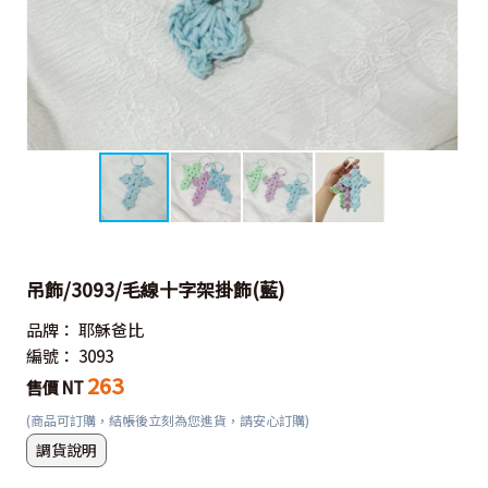
吊飾/3093/毛線十字架掛飾(藍)
品牌：
耶穌爸比
編號：
3093
263
售價 NT
(商品可訂購，結帳後立刻為您進貨，請安心訂購)
調貨說明