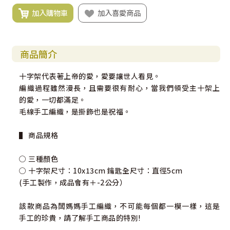
加入購物車
加入喜愛商品
商品簡介
十字架代表著上帝的愛，愛要讓世人看見。
編織過程雖然漫長，且需要很有耐心，當我們領受主十架上
的愛，一切都滿足。
毛線手工編織，是掛飾也是祝福。
▌ 商品規格
○ 三種顏色
○ 十字架尺寸：10x13cm 鑰匙全尺寸：直徑5cm
(手工製作，成品會有＋-2公分）
該款商品為闆媽媽手工編織，不可能每個都一模一樣，這是
手工的珍貴，請了解手工商品的特別!