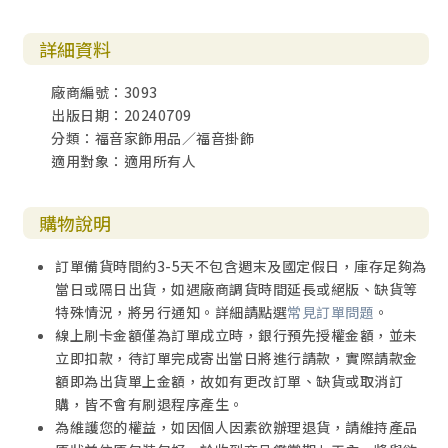
詳細資料
廠商編號：3093
出版日期：20240709
分類：福音家飾用品／福音掛飾
適用對象：適用所有人
購物說明
訂單備貨時間約3-5天不包含週末及國定假日，庫存足夠為
當日或隔日出貨，如遇廠商調貨時間延長或絕版、缺貨等
特殊情況，將另行通知。詳細請點選
常見訂單問題
。
線上刷卡金額僅為訂單成立時，銀行預先授權金額，並未
立即扣款，待訂單完成寄出當日將進行請款，實際請款金
額即為出貨單上金額，故如有更改訂單、缺貨或取消訂
購，皆不會有刷退程序產生。
為維護您的權益，如因個人因素欲辦理退貨，請維持產品