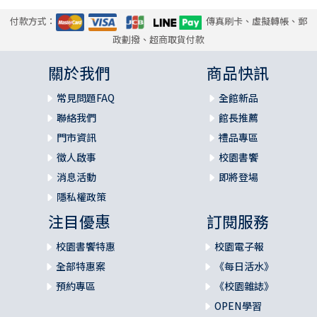
付款方式：
傳真刷卡、虛擬轉帳、郵
政劃撥、超商取貨付款
關於我們
商品快訊
常見問題FAQ
全館新品
聯絡我們
館長推薦
門市資訊
禮品專區
徵人啟事
校園書饗
消息活動
即將登場
隱私權政策
注目優惠
訂閱服務
校園書饗特惠
校園電子報
全部特惠案
《每日活水》
預約專區
《校園雜誌》
OPEN學習