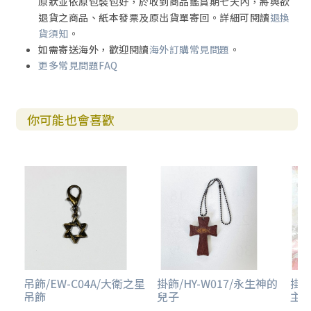
原狀並依原包裝包好，於收到商品鑑賞期七天內，將與欲
退貨之商品、紙本發票及原出貨單寄回。詳細可閱讀
退換
貨須知
。
如需寄送海外，歡迎閱讀
海外訂購常見問題
。
更多常見問題FAQ
你可能也會喜歡
吊飾/EW-C04A/大衛之星
掛飾/HY-W017/永生神的
掛飾
吊飾
兒子
主