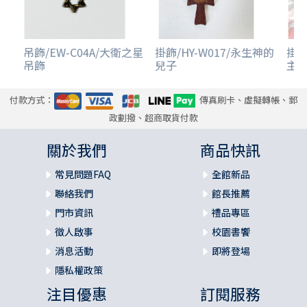
吊飾/EW-C04A/大衛之星
掛飾/HY-W017/永生神的
掛飾
吊飾
兒子
主
付款方式：
傳真刷卡、虛擬轉帳、郵
政劃撥、超商取貨付款
關於我們
商品快訊
常見問題FAQ
全館新品
聯絡我們
館長推薦
門市資訊
禮品專區
徵人啟事
校園書饗
消息活動
即將登場
隱私權政策
注目優惠
訂閱服務