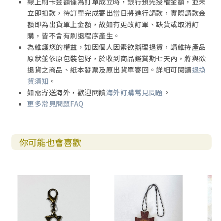
線上刷卡金額僅為訂單成立時，銀行預先授權金額，並未
立即扣款，待訂單完成寄出當日將進行請款，實際請款金
額即為出貨單上金額，故如有更改訂單、缺貨或取消訂
購，皆不會有刷退程序產生。
為維護您的權益，如因個人因素欲辦理退貨，請維持產品
原狀並依原包裝包好，於收到商品鑑賞期七天內，將與欲
退貨之商品、紙本發票及原出貨單寄回。詳細可閱讀
退換
貨須知
。
如需寄送海外，歡迎閱讀
海外訂購常見問題
。
更多常見問題FAQ
你可能也會喜歡