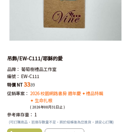
吊飾/EW-C111/耶穌的愛
品牌：
葡萄樹禮品工作室
編號：
EW-C111
33
特價 NT
39
促銷專案：
2026 校園網路書房 週年慶 ✦禮品特輯
✦ 生命扎根
( 2026年08月31日止 )
參考庫存量：
1
(可訂購商品，若庫存數量不足，將於結帳後為您進貨，請安心訂購)