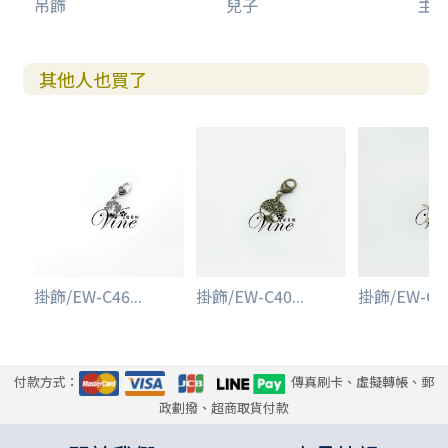
吊飾
兒子
主
其他人也買了
掛飾/EW-C46...
掛飾/EW-C40...
掛飾/EW-C43
付款方式：
傳真刷卡、虛擬轉帳、郵
政劃撥、超商取貨付款