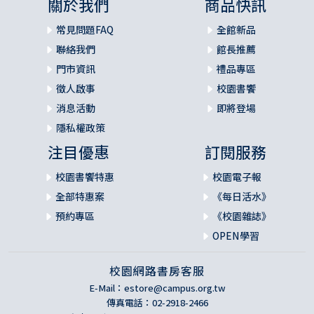
關於我們
商品快訊
常見問題FAQ
全館新品
聯絡我們
館長推薦
門市資訊
禮品專區
徵人啟事
校園書饗
消息活動
即將登場
隱私權政策
注目優惠
訂閱服務
校園書饗特惠
校園電子報
全部特惠案
《每日活水》
預約專區
《校園雜誌》
OPEN學習
校園網路書房客服
E-Mail：
estore@campus.org.tw
傳真電話：02-2918-2466