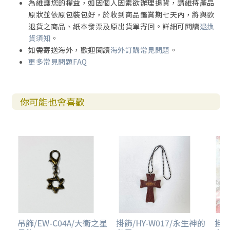
為維護您的權益，如因個人因素欲辦理退貨，請維持產品
原狀並依原包裝包好，於收到商品鑑賞期七天內，將與欲
退貨之商品、紙本發票及原出貨單寄回。詳細可閱讀
退換
貨須知
。
如需寄送海外，歡迎閱讀
海外訂購常見問題
。
更多常見問題FAQ
你可能也會喜歡
吊飾/EW-C04A/大衛之星
掛飾/HY-W017/永生神的
掛飾