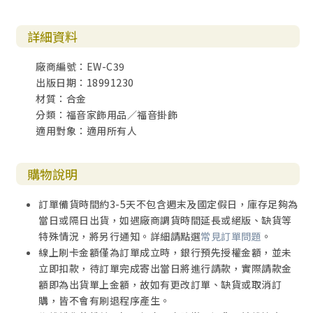
詳細資料
廠商編號：EW-C39
出版日期：18991230
材質：合金
分類：福音家飾用品／福音掛飾
適用對象：適用所有人
購物說明
訂單備貨時間約3-5天不包含週末及國定假日，庫存足夠為
當日或隔日出貨，如遇廠商調貨時間延長或絕版、缺貨等
特殊情況，將另行通知。詳細請點選
常見訂單問題
。
線上刷卡金額僅為訂單成立時，銀行預先授權金額，並未
立即扣款，待訂單完成寄出當日將進行請款，實際請款金
額即為出貨單上金額，故如有更改訂單、缺貨或取消訂
購，皆不會有刷退程序產生。