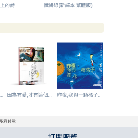
上的詩
懺悔錄(新譯本 繁體版)
.
因為有愛,才有這個...
昨夜,我與一顆橘子...
取貨付款
訂閱服務