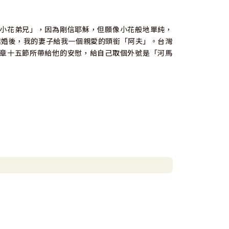
小花弟兄」，因為剛信耶穌，但願像小花般地單純，
。結婚後，我的妻子給我一個親愛的頭銜「阿夫」。台灣
章十五節所帶給他的安慰，給自己取個外號是「河馬