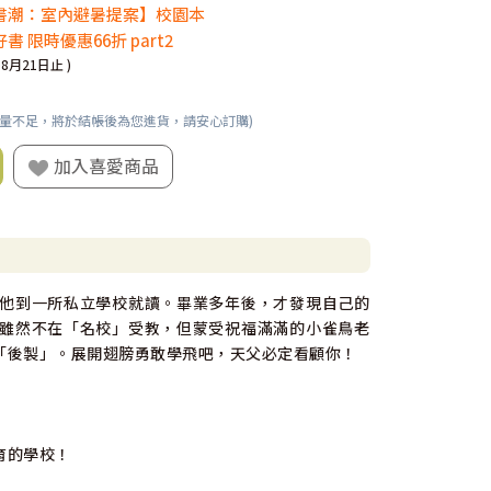
書潮：室內避暑提案】校園本
書 限時優惠66折 part2
08月21日止 )
數量不足，將於結帳後為您進貨，請安心訂購)
加入喜愛商品
他到一所私立學校就讀。畢業多年後，才發現自己的
雖然不在「名校」受教，但蒙受祝福滿滿的小雀鳥老
「後製」。展開翅膀勇敢學飛吧，天父必定看顧你！
育的學校！