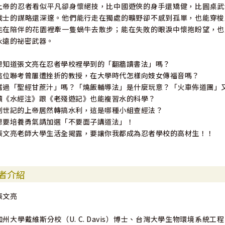
上帝的忍者看似平凡卻身懷絕技，比中國遊俠的身手還矯健，比圓桌武
戰士的謀略還深邃。他們能行走在獨處的曠野卻不感到孤單，也能穿梭
能在陪伴的花園裡牽一隻蝸牛去散步；能在失敗的眼淚中懷抱盼望，也
永遠的祕密武器。
想知道張文亮在忍者學校裡學到的「翻牆讀書法」嗎？
這位聯考曾屢遭挫折的教授，在大學時代怎樣向妓女傳福音嗎？
嚐過「聖經甘蔗汁」嗎？「燒飯輔導法」是什麼玩意？「火車佈道團」
讀《水經注》跟《老殘遊記》也能複習水的科學？
創世記的上帝居然轉搞水利，這是哪種小組查經法？
想要培養勇氣請加選「不要面子講道法」！
張文亮老師大學生活全揭露，要讓你我都成為忍者學校的高材生！！
者介紹
張文亮
加州大學戴維斯分校（U. C. Davis）博士、台灣大學生物環境系