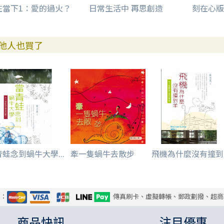
在當下1：愛的過火？
日常生活中 再思創造
刻在心版
他人也買了
蛙念到蝸牛大學...
牽一隻蝸牛去散步
飛機為什麼沒有撞到..
式：
傳真刷卡、虛擬轉帳、郵政劃撥、超商
商品快訊
注目優惠