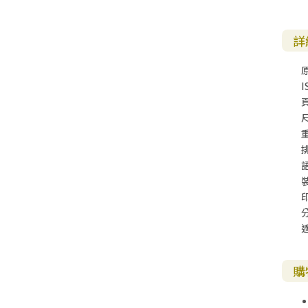
詳
I
尺
購