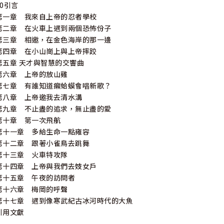
20引言
第一章 我來自上帝的忍者學校
第二章 在火車上遇到兩個恐怖份子
第三章 相邀，在金色海岸的那一邊
第四章 在小山崗上與上帝摔跤
第五章 天才與智慧的交響曲
第六章 上帝的放山雞
第七章 有誰知道癩蛤蟆會唱新歌？
第八章 上帝邀我去清水溝
第九章 不止盡的追求，無止盡的愛
第十章 第一次飛航
第十一章 多給生命一點雍容
第十二章 跟著小雀鳥去跳舞
第十三章 火車特攻隊
第十四章 上帝與我們去妓女戶
第十五章 午夜的訪問者
第十六章 梅岡的呼聲
第十七章 遇到像寒武紀古冰河時代的大魚
引用文獻