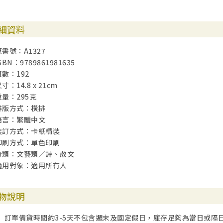
細資料
原書號：A1327
SBN：9789861981635
頁數：192
寸：14.8 x 21cm
重量：295克
排版方式：橫排
語言：繁體中文
裝訂方式：卡紙精裝
印刷方式：單色印刷
分類：文藝類／詩、散文
適用對象：適用所有人
物說明
訂單備貨時間約3-5天不包含週末及國定假日，庫存足夠為當日或隔