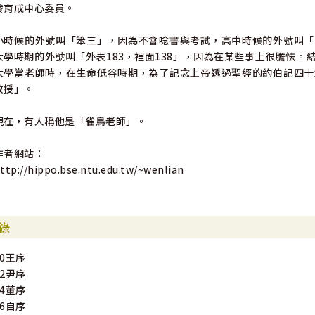
發育成中心委員。
小時候的外號叫「笨三」，因為不會唸書與考試，高中時候的外號叫「
大學時期的外號叫「外表183，裡面138」，因為在某些事上很膽怯
大學當老師時，在生命低谷時期，為了記念上帝透過聖經的約伯記四十
教授」。
現在，有人稱他是「雀鳥老師」。
作者網站：
ttp://hippo.bse.ntu.edu.tw/~wenlian
錄
10王序
12尹序
14董序
16自序