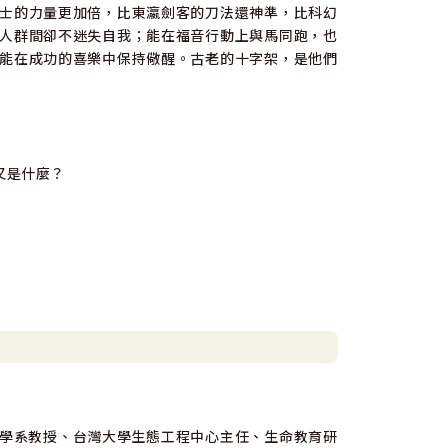
士的力量更加倍，比東瀛劍客的刀法還神準，比科幻
人群間卻不迷失自我；能在福音行動上與馬同跑，也
能在成功的喜樂中保持儆醒。古老的十字架，是他們
又是什麼？
統工程學系教授、台灣大學生態工程中心主任、生命教育研