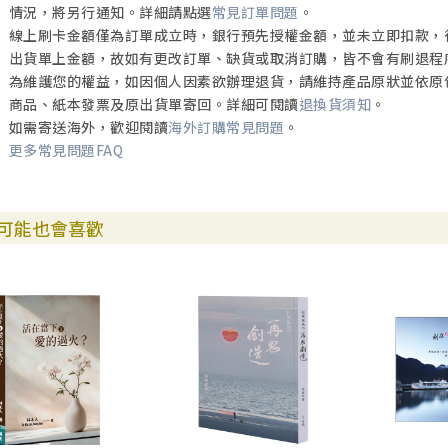
情況，將另行通知。詳細請點選
常見訂單問題
。
線上刷卡金額僅為訂單成立時，銀行預先授權金額，並未立即扣款，
出貨單上金額，故如有更改訂單、缺貨或取消訂購，皆不會有刷退程
為維護您的權益，如因個人因素欲辦理退貨，請維持產品原狀並依原
商品、紙本發票及原出貨單寄回。詳細可閱讀
退換貨須知
。
如需寄送海外，歡迎閱讀
海外訂購常見問題
。
更多常見問題FAQ
可能也會喜歡