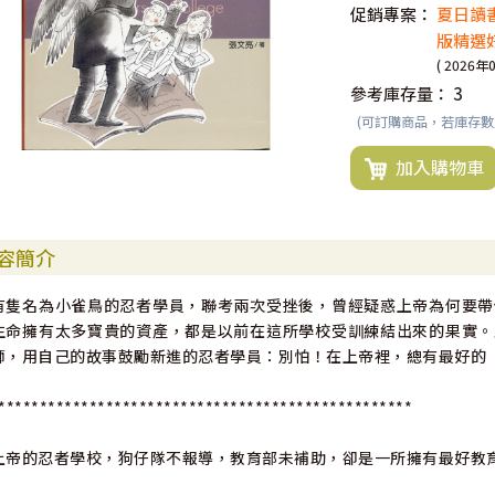
促銷專案：
夏日讀
版精選好
( 2026年
參考庫存量：
3
(可訂購商品，若庫存
加入購物車
容簡介
有隻名為小雀鳥的忍者學員，聯考兩次受挫後，曾經疑惑上帝為何要帶
生命擁有太多寶貴的資產，都是以前在這所學校受訓練結出來的果實。
師，用自己的故事鼓勵新進的忍者學員：別怕！在上帝裡，總有最好的
**************************************************
上帝的忍者學校，狗仔隊不報導，教育部未補助，卻是一所擁有最好教