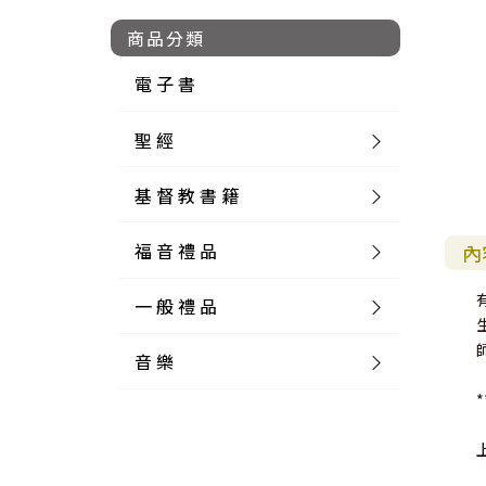
商品分類
電 子 書
聖 經
基 督 教 書 籍
新 舊 約 聖 經
福 音 禮 品
簡 體 聖 經
聖 經 論 叢
和 合 本
內
一 般 禮 品
英 文 聖 經
神 學 類
福 音 飾 品 配 件
和 合 本 標 點
參 考 書 工 具 書
音 樂
外 文 聖 經
實 踐 神 學
福 音 家 飾 用 品
一 般 卡 片
新 標 點 和 合 本
K J V
摩 西 五 經
系 統 神 學
福 音 項 鍊
讀 經 法
*
中 外 文 聖 經
教 會 歷 史
福 音 生 活 雜 貨
一 般 文 具
詩 本 樂 譜
和 合 本 修 訂 版
E S V
歷 史 書
神 、 創 造
宣 教 差 傳
福 音 耳 環 / 耳 夾
福 音 桌 飾 品
萬 用 卡
釋 經 法
創 世 記
註 釋 本 聖 經
生 命 造 就
福 音 食 器 廚 房
食 器 廚 房
C D
現 代 中 文 譯 本
G N B
和 合 本 / N I V
舊 約 註 釋
基 督
社 會 參 與
歷 史
福 音 手 環 / 手 鍊
福 音 布 軸 掛 畫
福 音 服 飾 布 品
貼 紙
日 記 . 筆 記
音 樂 叢 書
聖 經 概 論
出 埃 及 記
約 書 亞 記