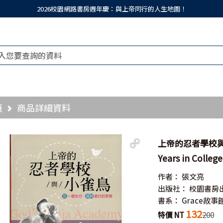
2026校園網路書房週年慶：與上帝同行的人生地圖！
頁
商品詳細資料
上帝的忍者學校與小雀鳥
Years in College
作者：
張文亮
出版社：
校園書房
書系：
Grace故事
132
特價 NT
200