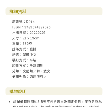
詳細資料
原書號：D014
ISBN：9789574397075
出版日期：20220201
尺寸：21 x 19cm
重量：680克
排版方式：直排
語言：繁體中文
裝訂方式：平裝
印刷方式：全彩印刷
分類：文藝類／詩、散文
適用對象：適用所有人
購物說明
訂單備貨時間約3-5天不包含週末及國定假日，庫存足夠為