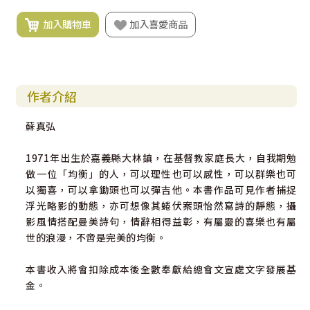
加入購物車
加入喜愛商品
作者介紹
蘇真弘
1971年出生於嘉義縣大林鎮，在基督教家庭長大，自我期勉
做一位「均衡」的人，可以理性也可以感性，可以群樂也可
以獨喜，可以拿鋤頭也可以彈吉他。本書作品可見作者捕捉
浮光略影的動態，亦可想像其蜷伏案頭怡然寫詩的靜態，攝
影風情搭配曼美詩句，情辭相得益彰，有屬靈的喜樂也有屬
世的浪漫，不啻是完美的均衡。
本書收入將會扣除成本後全數奉獻給總會文宣處文字發展基
金。