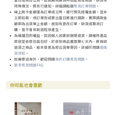
當日或隔日出貨，如遇廠商調貨時間延長或絕版、缺貨等
特殊情況，將另行通知。詳細請點選
常見訂單問題
。
線上刷卡金額僅為訂單成立時，銀行預先授權金額，並未
立即扣款，待訂單完成寄出當日將進行請款，實際請款金
額即為出貨單上金額，故如有更改訂單、缺貨或取消訂
購，皆不會有刷退程序產生。
為維護您的權益，如因個人因素欲辦理退貨，請維持產品
原狀並依原包裝包好，於收到商品鑑賞期七天內，將與欲
退貨之商品、紙本發票及原出貨單寄回。詳細可閱讀
退換
貨須知
。
如需寄送海外，歡迎閱讀
海外訂購常見問題
。
更多常見問題FAQ
你可能也會喜歡