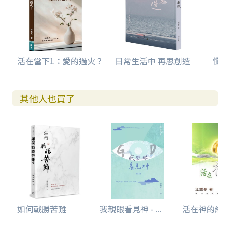
活在當下1：愛的過火？
日常生活中 再思創造
懺悔
其他人也買了
如何戰勝苦難
我親眼看見神 - ...
活在神的約