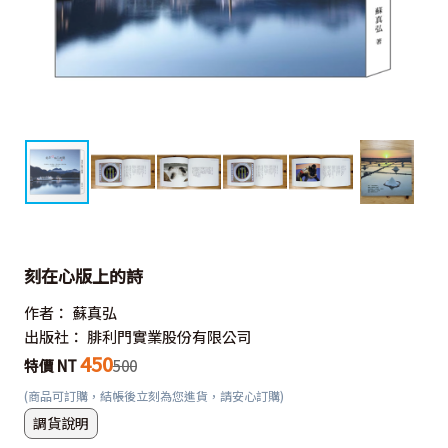
刻在心版上的詩
作者：
蘇真弘
出版社：
腓利門實業股份有限公司
450
特價 NT
500
(商品可訂購，結帳後立刻為您進貨，請安心訂購)
調貨說明