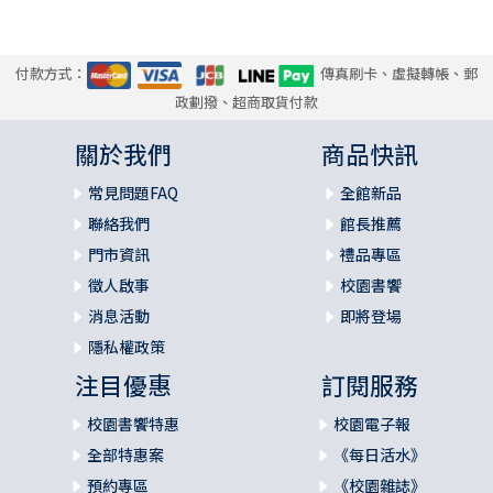
付款方式：
傳真刷卡、虛擬轉帳、郵
政劃撥、超商取貨付款
關於我們
商品快訊
常見問題FAQ
全館新品
聯絡我們
館長推薦
門市資訊
禮品專區
徵人啟事
校園書饗
消息活動
即將登場
隱私權政策
注目優惠
訂閱服務
校園書饗特惠
校園電子報
全部特惠案
《每日活水》
預約專區
《校園雜誌》