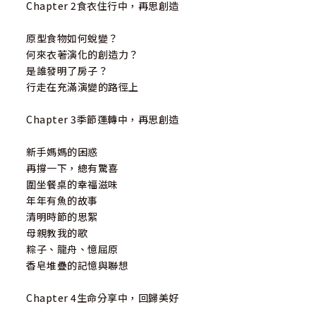
Chapter 2食衣住行中，再思創造
原型食物如何蛻變？
何來衣著演化的創造力？
是誰發明了房子？
行走在充滿演變的路徑上
Chapter 3季節運轉中，再思創造
新手媽媽的困惑
再撐一下，總有驚喜
圍坐餐桌的幸福滋味
年年有魚的故事
清明時節的思絮
母親教我的歌
粽子、龍舟、憶屈原
香皂堆疊的記憶與聯想
Chapter 4生命分享中，回歸美好