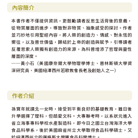
內容簡介
本書作者不僅提供資訊，更鼓勵讀者反思生活背後的意義，
從物質層面的進步，導致對非物質、抽象感受的探討。作者
並巧妙地引用聖經內容，將人類的創造力、情感、對永恆的
嚮往，以及普世價值，歸結於上帝的創造與賦予，引導讀者
反覆思索人類獨有創造力的來源，為科普增添了哲理與靈性
層面的深度。
──黃小石（美國康奈爾大學物理學博士、普林斯頓大學資
深研究員、美國紐澤西州若歌教會長老及創始人之一）
作者介紹
孫寶年就讀北一女時，接受到平衡良好的基礎教育，雖日後
升學選擇了理科，但酷愛文科。大專聯考時，以系狀元進入
省立海事專科學校水產製造科，即今日之國立台灣海洋大學
食品科學系，後於美國麻省州立大學取得食品科學碩士，又
於紐澤西州立的羅格斯大學獲食品科學博士。