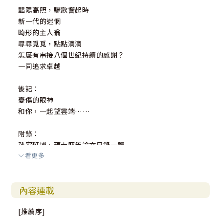
豔陽高照，驪歌響起時
新一代的迷惘
畸形的主人翁
尋尋覓覓，點點滴滴
怎麼有串接八個世紀持續的感謝？
一同追求卓越
後記：
憂傷的眼神
和你，一起望雲端……
附錄：
孫家班博、碩士歷年論文目錄一覽
看更多
內容連載
[推薦序]