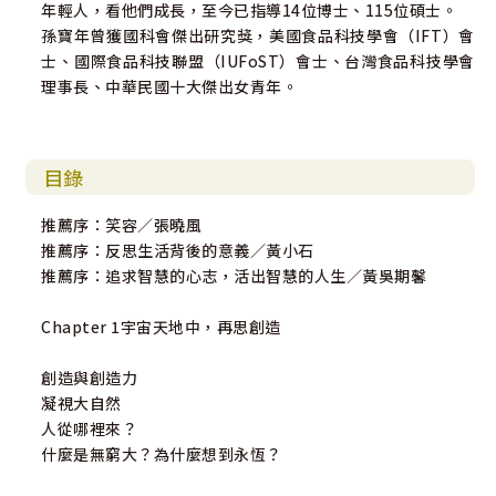
年輕人，看他們成長，至今已指導14位博士、115位碩士。
孫寶年曾獲國科會傑出研究獎，美國食品科技學會（IFT）會
士、國際食品科技聯盟（IUFoST）會士、台灣食品科技學會
理事長、中華民國十大傑出女青年。
目錄
推薦序：笑容／張曉風
推薦序：反思生活背後的意義／黃小石
推薦序：追求智慧的心志，活出智慧的人生／黃吳期馨
Chapter 1宇宙天地中，再思創造
創造與創造力
凝視大自然
人從哪裡來？
什麼是無窮大？為什麼想到永恆？