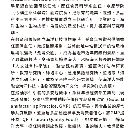
舉家返台後回母校任教，歷任食品科學系主任，水產學院
（今稱生命科學院）創院院長，把原有的漁業、養殖、食品
科學三個學系，再推動擴展成立三個研究所：漁業經濟、海
洋生物、生物技術，為傳統的產業科技，提升視野與研究範
疇。
在教育部籌設國立海洋科技博物館時，孫寶年被徵召借調擔
任籌備主任，完成整體規劃，並將館址中堆積16年的垃圾掩
埋場蛻變為「潮境公園」，成為基隆市近年的熱門景點。直
至政黨轉移時，令孫寶年歸建海大。承時海大校長聘任籌設
「人文社會科學院」，整合既有師資，涵蓋海洋法律研究
所、教育研究所、師培中心、應用英語研究所，並增設「海
洋文化研究所」，成為全台唯一的研究領域，使海洋大學能
融合海洋科技、生物資源及海洋文化，探究海洋的底蘊。
在劣油事件引發的食安危機中，孫寶年被經濟部工業局（現
為產發署）及食品業界禮聘接任優良食品發展協會（Good M
anufacturing Practice, GMP）的理事長，與食品業的產官
學共度風險，並重建食品驗證標準及消費者信心，將GMP提
升為TQF（Taiwan Quality Food）。她功成身退，回歸海
洋大學，擔任榮譽講座教授，繼續她一生的職志，教導鼓勵