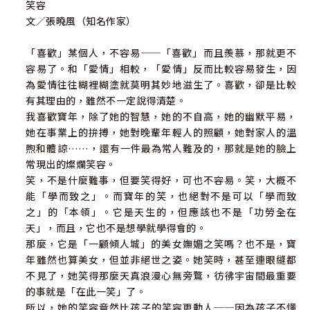
笑容
文／張曉風（知名作家）
「喜歡」某個人，不容易──「喜歡」而且羨慕，那就更不
容易了。和「愛情」相較，「愛情」反而比較容易發生，因
為愛情往往糊裡糊塗就莫明其妙地滋生了。喜歡，卻是比較
有其理由的，雖然不一定說得清楚。
我喜歡寶年，除了她的智慧，她的不自高，她的幽默平易，
她在事業上的拚搏，她對晚輩年輕人的照顧，她對家人的溫
煦和體諒……，還有一件最為常人難及的，那就是她的臉上
常現出的燦爛笑容。
笑，不是什麼難事，但要笑得好，可也不容易。笑，大概不
能「學而致之」。而寶年的笑，也絕對不是可以「學而致
之」的「本領」。它是天生的，但應該也不是「功勞全在
天」，而且，它也不是想學就學得會的。
那麼，它是「一顧傾人城」的美女嫵媚之笑嗎？也不是，寶
年雖然也算美女，但並非絕世之姿。她笑時，甚至連眼縫都
不見了，她笑得那麼天真浪漫心無旁鶩，彷彿宇宙間最重要
的事就是「在此一笑」了。
所以，她的笑容竟然比孩子的笑容更動人──因為孩子不懂