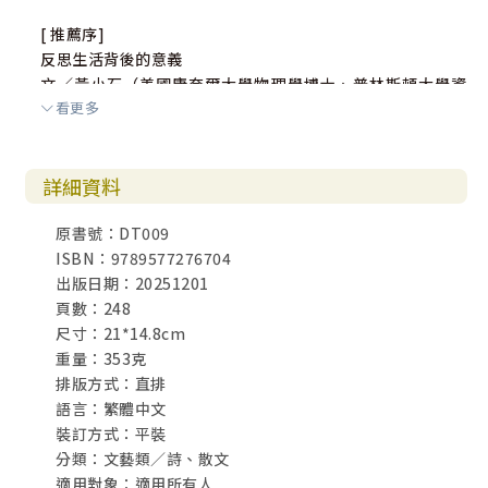
[ 推薦序]
反思生活背後的意義
文／黃小石（美國康奈爾大學物理學博士、普林斯頓大學資
看更多
深研究員、美國紐澤西卅若歌教會長老及創始人之一）
亞里士多德在他《形而上學》（Metaphysics）第一卷第一
詳細資料
章中寫道：「所有人依照其天性都有追求知識的渴望。」求
知是人類天賦的本能，所以我們都想要知道，要認識我們所
原書號：DT009
處的世界與生命的處境。那麼什麼是我們需要知道的？什麼
ISBN：9789577276704
是我們應該知道的？什麼是我們可以知道的？更有甚者，什
出版日期：20251201
麼是我們一切知識背後的真相？我們生而知之的人不多，我
頁數：248
們所知道的，多是學來的；而老師是我們一般知識的啟蒙
尺寸：21*14.8cm
者。
重量：353克
唐人韓愈在〈師說〉中提到：「師者，所以傳道、授業、解
排版方式：直排
惑也。」傳與授是
語言：繁體中文
老師的責任，也該是他們的本事，但是有什麼「惑」要解，
裝訂方式：平裝
卻更反映了學生的品質。單單從學生會不會問問題（有沒有
分類：文藝類／詩、散文
「惑」），問什麼問題（有什麼「惑」），就可以知道這學
適用對象：適用所有人
生是塊什麼材料。教學生怎麼「惑」，也正是一個好老師的