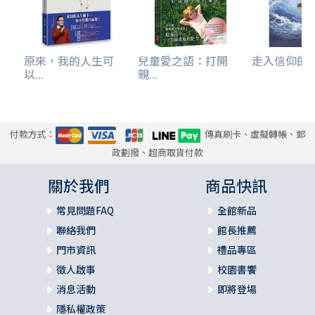
十分心折。她說她是為她的學生寫這本書的，在我與她五十
多年的交往中，我也姑且以她的課外學生自許了。讀了她的
《再思創造》，才知道能做她的學生，就是她的那些「孫家
原來，我的人生可
兒童愛之語：打開
走入信仰的
班」的成員，是何等的有福！
以...
親...
[推薦序]
追求智慧的心志，活出智慧的人生
付款方式：
傳真刷卡、虛擬轉帳、郵
文／黃吳期馨（美國Wayne州立大學物理學博士、兒童數學
政劃撥、超商取貨付款
教育家、美國紐澤西卅若歌教會兒童教育策劃人）
關於我們
商品快訊
我與寶年的情誼，始於半個多世紀之前，一九六九年的夏
末。那年，外子在康奈爾大學完成博士學位，我們搬到紐澤
常見問題FAQ
全館新品
西州，開始在若歌大學（Rutgers, the State University o
聯絡我們
館長推薦
f New Jersey）物理系任助理教授之職。初到異地，舉目無
門市資訊
禮品專區
親，直到我們在若歌大學的查經班認識了寶年與她的新婚丈
徵人啟事
校園書饗
夫潘冀。當時寶年正努力於完成她的博士論文。從那時起，
消息活動
即將登場
兩家結下了深厚友誼，共同服事查經班的研究生。一九七六
年他們返台時，我們依依惜別，感恩的是，雖然多年來我們
隱私權政策