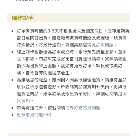
教與授的開始。我所認識的孫寶年教授教學的特色，就是她
不只是教學生他們應該知道的，並要他們多面性的知道，特
購物說明
別是要他們知道懂得問問題，因為只有一個經過思想的「知
識」才是自己的。孫寶年教授要教她的學生會自己學，這本
訂單備貨時間約3-5天不包含週末及國定假日，庫存足夠為
《再思創造》正反應出這個教學的特色與理念。
當日或隔日出貨，如遇廠商調貨時間延長或絕版、缺貨等
知識貴在其全面性。要能達到學以致用，就必須要能找到一
特殊情況，將另行通知。詳細請點選
常見訂單問題
。
門知識與另一門知識的關聯性。比方說，我們知道了萬有引
線上刷卡金額僅為訂單成立時，銀行預先授權金額，並未
力的定律，所有的質量都會互相吸引，又知道宇宙質量（星
立即扣款，待訂單完成寄出當日將進行請款，實際請款金
星）的分佈是均勻的，並知道它們沒有因重力而都聚在一
額即為出貨單上金額，故如有更改訂單、缺貨或取消訂
起，我們還可以藉著「紅移」知道這些「星星」其實不但沒
購，皆不會有刷退程序產生。
有都聚集在一起（所以宇宙的存在不是無限久的），反而是
為維護您的權益，如因個人因素欲辦理退貨，請維持產品
正在彼此迅速地遠離；又可以藉著廣義相對論的公式，就知
原狀並依原包裝包好，於收到商品鑑賞期七天內，將與欲
道了原來宇宙有個起源，有個開始（俗稱「宇宙大爆
退貨之商品、紙本發票及原出貨單寄回。詳細可閱讀
退換
炸」）。這些不同知識的匯集，讓我們對宇宙的存在有了一
貨須知
。
個全新的、顛覆性的認知。
如需寄送海外，歡迎閱讀
海外訂購常見問題
。
再舉個例子：科學告訴我們茶壺裡的水是怎麼沸騰的：分子
更多常見問題FAQ
動力學的原理是其機制，但是卻不能告訴我們這壺水為什麼
會沸騰：「因為我想泡茶」是其目的。這兩種截然不同的認
知都是這壺水為什麼會沸騰的理由，單單只知其一是不全面