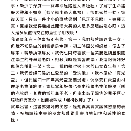
事，缺少了深度──寶年卻是飽經人世種種，了解了生命諸
般苦難和不如意（甚至還出過大車禍），卻能夷然不動，恢
復天真，只為一件小小的事就笑到「見牙不見眼」。這種天
真，更讓我覺得能如此開懷大笑的人是多麼坦誠沒心眼，這
人是多麼值得交往的直性子朋友啊！
我跟寶年有三件事特別有緣，第一，我們都曾讀過北一女，
但我不知是由於倒霉還是幸運，初三時因父親調差，便去了
屏東，轉學換讀屏女。我們也同時喜歡一位美麗溫婉且很關
注學生的許翠蓮老師，她教我時是實習教學，我還記得她好
像住泉州街一帶。第二，我們都得過十大傑出女青年獎。第
三，我們曾經同浸於仁愛堂的「受洗池」。我本屬於「真光
堂」，但民國四十四年真光堂並無浸池，便移去仁愛堂由柯
理培老牧師施浸，寶年當年好像也是由這位老牧師施浸（叫
他老牧師，其實他當年並不老，但後來為了跟他的兒子柯少
培牧師有區分，他便被叫成「老柯牧師」了）。
寶年出書，這書亦如她的笑容，是她真真實實誠誠懇懇的表
情，祝福讀這本書的朋友都能從此書收獲知性和感性的喜
悅。