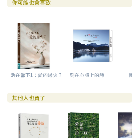
你可能也會喜歡
的，因為它們回答了不同的問題，不同的「惑」。《再思創
造》教導我們怎麼在家居平常中，更認識我們生活的方方面
面，並敦促讀者進行更深度的思考，不只是要知道，更是要
了解。
我們生活在一個資訊充斥，真假難分的世代。只從一個角度
所認識的現象，難免如瞎子摸象，不能認識實存的全面真
相。本書作者不僅提供資訊，更鼓勵讀者反思生活背後的意
義，從物質層面的進步，導致對非物質、抽象感受的探討，
例如對愛、幸福、永恆的渴望，以及人心的貪婪與滿足。作
者在多處巧妙地引用聖經內容，將人類的創造力、情感、對
永恆的嚮往，以及普世價值（如愛、公義、孝敬父母），歸
活在當下1：愛的過火？
刻在心版上的詩
懺悔
結於上帝的創造與賦予，並引導讀者反覆思索人類獨有創造
力的來源，為科普增添了哲理與靈性層面的深度。英國思想
家切斯特頓（G. K. Chesterton）說得好：「瘋子不是沒有
其他人也買了
理性的人，瘋子是只剩下理性的人。」
多年前我曾請教寶年教授何以有些冷水中的冷血的魚類（比
方鮭魚等，我誤以為只是一種一般冷血動物），牠們在氧氣
密度不高的水中，能產生出爆發性的體能，完全不遜於許多
的溫血動物。記得她的回答非常專業（技術性高，不在此細
述），但是可以讓我這門外漢聽得懂其中的奧妙，頓時叫我