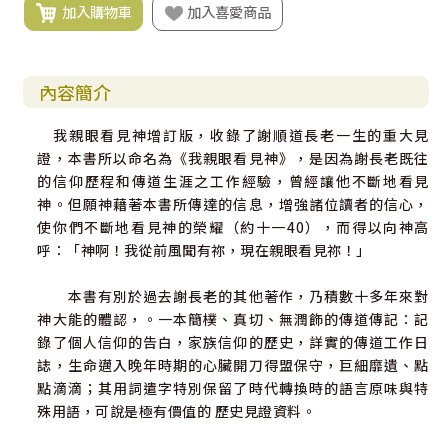
加入購物車
加入喜愛商品
內容簡介
我親眼看見神增訂版，收錄了謝順道長老一生的重大見
證，本書所以命名為《我親眼看見神》，是因為謝長老既往
的信仰歷程和傳道生涯之工作經驗，曾經讓他不斷地看見
神。但願神藉著本書所傳達的信息，增強諸位讀者的信心，
使你們不斷地看見神的榮耀（約十一40），而得以向神高
呼：「神啊！我從前風聞有祢，現在親眼看見祢！」
本書有別於過去謝長老的其他著作，乃積數十多年來對
神大能的體認，。一本簡樸、真切、無潤飾的傳道傳記：記
錄了個人信仰的告白，家族信仰的歷史，詳實的傳道工作日
誌，生命邁入晚年時期的心臟開刀得盟保守，巨細靡遺、點
點滴滴；其用詞遣字特別保留了時代轉換時的語言原味與特
殊用語，可說是極有價值的 歷史見證資料。