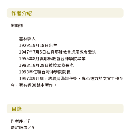
作者介紹
謝順道
雲林縣人
1929年9月18日出生
1947年7月5日在真耶穌教會虎尾教會受洗
1955年8月真耶穌教會台神學院畢業
1983年8月29日被按立為長老
1993年任職台灣神學院院長
1997年9月底，約聘屆滿卸任後，專心致力於文宣工作至
今，著有近30餘本著作。
目錄
作者序／7
增訂版序／9