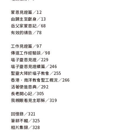
蒙恩見證篇／12
由歸主至獻身／13
岳父家蒙恩記／68
有效的禱告／78
工作見證篇／97
傳道工作經驗談／98
塭子靈恩見證／229
塭子靈恩見證續篇／246
聖靈大降於塭子教會／255
香港．南洋教會聖工概況／266
活著便是恩典／292
長老開心記／305
我親眼看見主耶穌／319
回憶錄／321
筆耕不輟／325
相片集錦／328