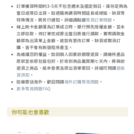
訂單備貨時間約3-5天不包含週末及國定假日，庫存足夠為
當日或隔日出貨，如遇廠商調貨時間延長或絕版、缺貨等
特殊情況，將另行通知。詳細請點選
常見訂單問題
。
線上刷卡金額僅為訂單成立時，銀行預先授權金額，並未
立即扣款，待訂單完成寄出當日將進行請款，實際請款金
額即為出貨單上金額，故如有更改訂單、缺貨或取消訂
購，皆不會有刷退程序產生。
為維護您的權益，如因個人因素欲辦理退貨，請維持產品
原狀並依原包裝包好，於收到商品鑑賞期七天內，將與欲
退貨之商品、紙本發票及原出貨單寄回。詳細可閱讀
退換
貨須知
。
如需寄送海外，歡迎閱讀
海外訂購常見問題
。
更多常見問題FAQ
你可能也會喜歡