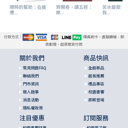
隨時的幫助：在疲
齊開卷．讀五經：
苦水變甜：
憊...
摩...
我...
付款方式：
傳真刷卡、虛擬轉帳、郵
政劃撥、超商取貨付款
關於我們
商品快訊
常見問題FAQ
全館新品
聯絡我們
館長推薦
門市資訊
禮品專區
徵人啟事
校園書饗
消息活動
即將登場
隱私權政策
注目優惠
訂閱服務
校園書饗特惠
校園電子報