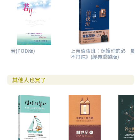
若(POD版)
上帝值夜班：保護你的必
屬
不打盹》(經典重製版)
其他人也買了