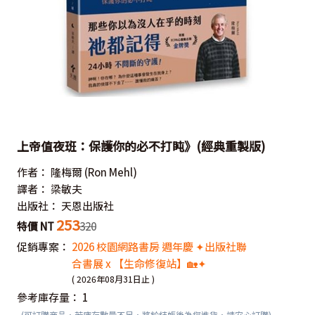
上帝值夜班：保護你的必不打盹》(經典重製版)
作者：
隆梅爾
(Ron Mehl)
譯者：
梁敏夫
出版社：
天恩出版社
253
特價 NT
320
促銷專案：
2026 校園網路書房 週年慶 ✦出版社聯
合書展 x 【生命修復站】🏡✦
( 2026年08月31日止 )
參考庫存量：
1
(可訂購商品，若庫存數量不足，將於結帳後為您進貨，請安心訂購)