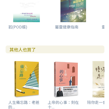
若(POD版)
屬靈健康指南
靈
其他人也買了
人生備忘路：老爸
上帝的心事：刻在
陪你走一會兒--
的...
十...