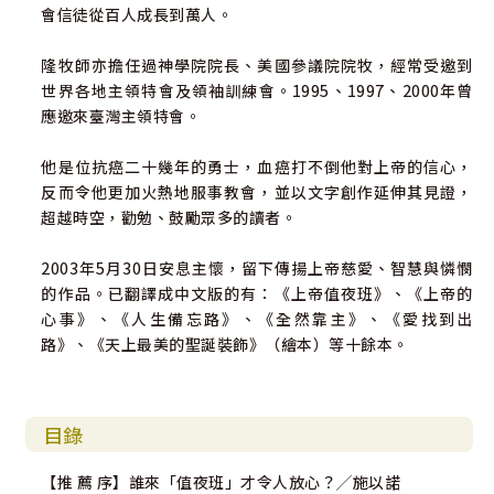
會信徒從百人成長到萬人。
隆牧師亦擔任過神學院院長、美國參議院院牧，經常受邀到
世界各地主領特會及領袖訓練會。1995、1997、2000年曾
應邀來臺灣主領特會。
他是位抗癌二十幾年的勇士，血癌打不倒他對上帝的信心，
反而令他更加火熱地服事教會，並以文字創作延伸其見證，
超越時空，勸勉、鼓勵眾多的讀者。
2003年5月30日安息主懷，留下傳揚上帝慈愛、智慧與憐憫
的作品。已翻譯成中文版的有：《上帝值夜班》、《上帝的
心事》、《人生備忘路》、《全然靠主》、《愛找到出
路》、《天上最美的聖誕裝飾》（繪本）等十餘本。
目錄
【推 薦 序】誰來「值夜班」才令人放心？╱施以諾