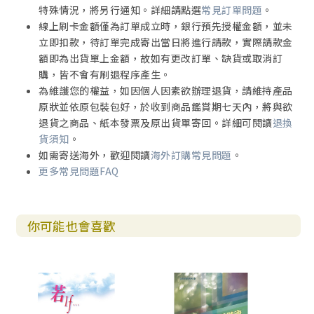
特殊情況，將另行通知。詳細請點選
常見訂單問題
。
線上刷卡金額僅為訂單成立時，銀行預先授權金額，並未
立即扣款，待訂單完成寄出當日將進行請款，實際請款金
額即為出貨單上金額，故如有更改訂單、缺貨或取消訂
購，皆不會有刷退程序產生。
為維護您的權益，如因個人因素欲辦理退貨，請維持產品
原狀並依原包裝包好，於收到商品鑑賞期七天內，將與欲
退貨之商品、紙本發票及原出貨單寄回。詳細可閱讀
退換
貨須知
。
如需寄送海外，歡迎閱讀
海外訂購常見問題
。
更多常見問題FAQ
你可能也會喜歡