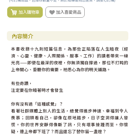
加入購物車
加入喜愛商品
內容簡介
本書收錄十九則短篇信息，為那些正陷落在人生暗夜（經
濟、心靈、健康、人際關係、服事、工作）的讀者帶來一線
光亮——即便在最深的夜裡，你無須獨自撐過，那位不打盹的
上帝關心、垂聽你的需要，祂悉心為你的明天鋪路。
有些奇蹟，
注定要在你睡著時才會發生
你有沒有過「這種感覺」？
看著社群媒體上別人的生活，總覺得進步神速、幸福到令人
羨慕；回頭看自己，卻像在原地踏步，日子空洞得讓人發
慌。你的世界安靜得像斷了訊，只有壞事接踵而至。你懷
疑，連上帝都下班了？而且還忘了替你留一盞燈？