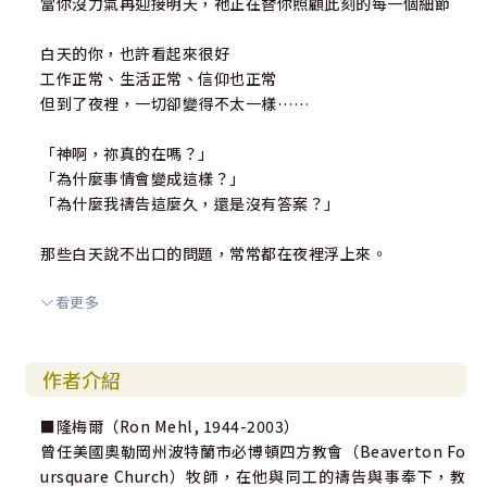
當你沒力氣再迎接明天，祂正在替你照顧此刻的每一個細節
白天的你，也許看起來很好
工作正常、生活正常、信仰也正常
但到了夜裡，一切卻變得不太一樣……
「神啊，祢真的在嗎？」
「為什麼事情會變成這樣？」
「為什麼我禱告這麼久，還是沒有答案？」
那些白天說不出口的問題，常常都在夜裡浮上來。
看更多
《上帝值夜班》不是一本教你「怎麼變堅強」的書
而是陪你在那些最安靜、最脆弱的時刻，重新看見一件事：
作者介紹
也許你以為世界都睡了，但神沒有
祂仍然在
■隆梅爾（Ron Mehl, 1944-2003）
曾任美國奧勒岡州波特蘭市必博頓四方教會（Beaverton Fo
那些沒人知道的夜晚，祂也不曾離開過
ursquare Church）牧師，在他與同工的禱告與事奉下，教