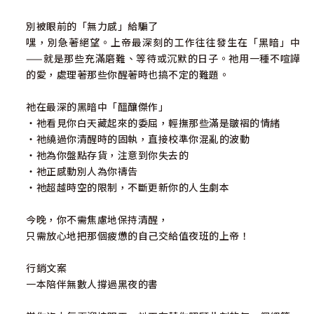
別被眼前的「無力感」給騙了
嘿，別急著絕望。上帝最深刻的工作往往發生在「黑暗」中
——就是那些充滿磨難、等待或沉默的日子。祂用一種不喧譁
的愛，處理著那些你醒著時也搞不定的難題。
祂在最深的黑暗中「醞釀傑作」
‧祂看見你白天藏起來的委屈，輕撫那些滿是皺褶的情緒
‧祂繞過你清醒時的固執，直接校準你混亂的波動
‧祂為你盤點存貨，注意到你失去的
‧祂正感動別人為你禱告
‧祂超越時空的限制，不斷更新你的人生劇本
今晚，你不需焦慮地保持清醒，
只需放心地把那個疲憊的自己交給值夜班的上帝！
行銷文案
一本陪伴無數人撐過黑夜的書