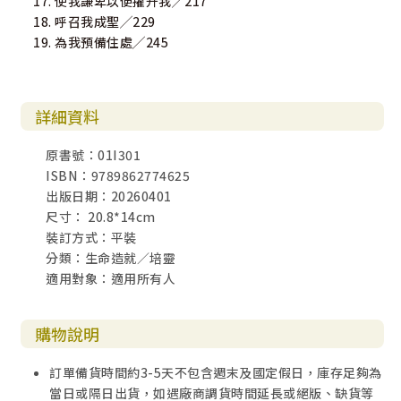
17. 使我謙卑以便擢升我╱217
18. 呼召我成聖╱229
19. 為我預備住處╱245
詳細資料
原書號：01I301
ISBN：9789862774625
出版日期：20260401
尺寸： 20.8*14cm
裝訂方式：平裝
分類：生命造就／培靈
適用對象：適用所有人
購物說明
訂單備貨時間約3-5天不包含週末及國定假日，庫存足夠為
當日或隔日出貨，如遇廠商調貨時間延長或絕版、缺貨等