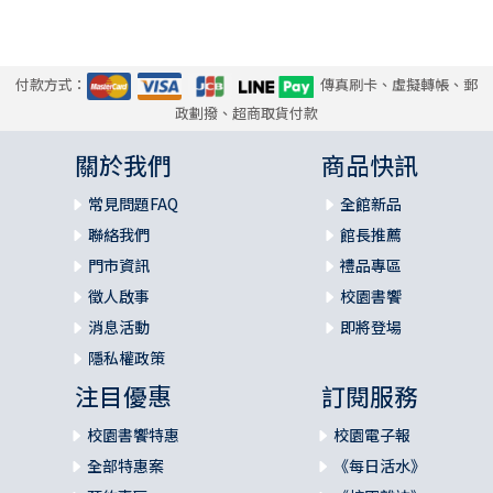
付款方式：
傳真刷卡、虛擬轉帳、郵
政劃撥、超商取貨付款
關於我們
商品快訊
常見問題FAQ
全館新品
聯絡我們
館長推薦
門市資訊
禮品專區
徵人啟事
校園書饗
消息活動
即將登場
隱私權政策
注目優惠
訂閱服務
校園書饗特惠
校園電子報
全部特惠案
《每日活水》