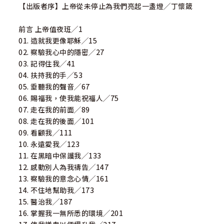
【出版者序】上帝從未停止為我們亮起一盞燈╱丁懷箴
前言 上帝值夜班╱1
01. 造就我更像耶穌╱15
02. 察驗我心中的隱密╱27
03. 記得住我╱41
04. 扶持我的手╱53
05. 垂聽我的聲音╱67
06. 賜福我，使我能祝福人╱75
07. 走在我的前面╱89
08. 走在我的後面╱101
09. 看顧我╱111
10. 永遠愛我╱123
11. 在黑暗中保護我╱133
12. 感動別人為我禱告╱147
13. 察驗我的意念心情╱161
14. 不住地幫助我╱173
15. 醫治我╱187
16. 掌握我一無所悉的環境╱201