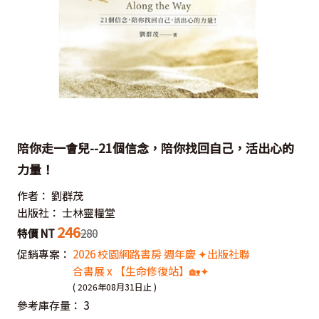
陪你走一會兒--21個信念，陪你找回自己，活出心的
力量！
作者：
劉群茂
出版社：
士林靈糧堂
246
特價 NT
280
促銷專案：
2026 校園網路書房 週年慶 ✦出版社聯
合書展 x 【生命修復站】🏡✦
( 2026年08月31日止 )
參考庫存量：
3