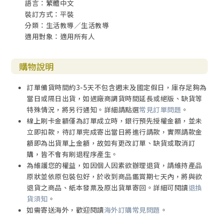
語言：繁體中文
裝訂方式：平裝
分類：生活教導／生活教導
適用對象：適用所有人
購物說明
訂單備貨時間約3-5天不包含週末及國定假日，庫存足夠為
當日或隔日出貨，如遇廠商調貨時間延長或絕版、缺貨等
特殊情況，將另行通知。詳細請點選
常見訂單問題
。
線上刷卡金額僅為訂單成立時，銀行預先授權金額，並未
立即扣款，待訂單完成寄出當日將進行請款，實際請款金
額即為出貨單上金額，故如有更改訂單、缺貨或取消訂
購，皆不會有刷退程序產生。
為維護您的權益，如因個人因素欲辦理退貨，請維持產品
原狀並依原包裝包好，於收到商品鑑賞期七天內，將與欲
退貨之商品、紙本發票及原出貨單寄回。詳細可閱讀
退換
貨須知
。
如需寄送海外，歡迎閱讀
海外訂購常見問題
。