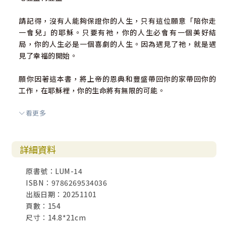
請記得，沒有人能夠保證你的人生，只有這位願意「陪你走
一會兒」的耶穌。只要有祂，你的人生必會有一個美好結
局，你的人生必是一個喜劇的人生。因為遇見了祂，就是遇
見了幸福的開始。
願你因著這本書，將上帝的恩典和豐盛帶回你的家帶回你的
工作，在耶穌裡，你的生命將有無限的可能。
看更多
劉群茂牧師
夏凱納靈糧堂、士林靈糧堂主任牧師
詳細資料
原書號：LUM-14
ISBN：9786269534036
出版日期：20251101
頁數：154
尺寸：14.8*21cm