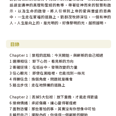
話語宣講神的真理和聖經的教導，帶著從神而來的智慧和啟
示，以及生命的啟發，將人引領到上帝的愛與豐盛的恩典
中，一生走在蒙福的道路上。劉群茂牧師深信，一個有神的
人，人生是向上的，是光明的，好像黎明的光，越照越明。
目錄
Chapter 1｜旅程的起點：今天開始，與嶄新的自己相遇
1 選擇相信： 卸下心防，看見新的方向
2 衝破逆境： 在低谷中，發現改變的力量
3 信心眼光： 即使在黑暗裡，也能找到一絲光
4 得勝信念：換個角度，問題就是機會
5 踏出步伐：走在祂預備的道路上
Chapter 2｜丟掉5大包袱：放下重擔，才能走得更遠
6 接納情緒：承認傷痛，讓心靈得著痊癒
7 面對恐懼：那些害怕的事，其實沒有你想像中可怕
8 饒恕自己：擺脫內疚，你值得一個嶄新的開始