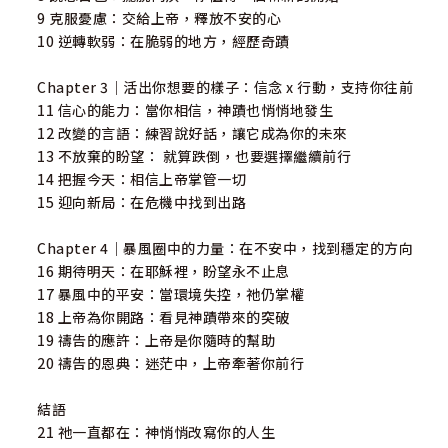
9 克服憂慮：交給上帝，釋放不安的心
10 逆轉軟弱：在脆弱的地方，經歷奇蹟
Chapter 3｜活出你想要的樣子：信念 x 行動，支持你往前
11 信心的能力：當你相信，神蹟也悄悄地發生
12 改變的言語：練習說好話，讓它成為你的未來
13 不放棄的盼望： 就算跌倒，也要選擇繼續前行
14 把握今天：相信上帝掌管一切
15 迎向新局：在危機中找到出路
Chapter 4｜暴風圈中的力量：在不安中，找到穩定的方向
16 期待明天：在耶穌裡，盼望永不止息
17 暴風中的平安：當環境失控，祂仍掌權
18 上帝為你開路：看見神蹟帶來的突破
19 禱告的應許：上帝是你隨時的幫助
20 禱告的恩典：迷茫中，上帝牽著你前行
結語
21 祂一直都在：神悄悄改寫你的人生