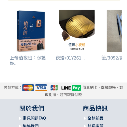
上帝值夜班：保護
夜燈/01Y261...
筆/3092/書籤
你...
付款方式：
傳真刷卡、虛擬轉帳、郵
政劃撥、超商取貨付款
關於我們
商品快訊
常見問題FAQ
全館新品
聯絡我們
館長推薦