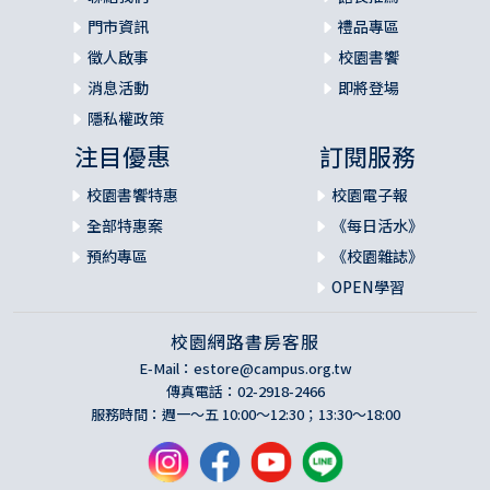
門市資訊
禮品專區
徵人啟事
校園書饗
消息活動
即將登場
隱私權政策
注目優惠
訂閱服務
校園書饗特惠
校園電子報
全部特惠案
《每日活水》
預約專區
《校園雜誌》
OPEN學習
校園網路書房客服
E-Mail：
estore@campus.org.tw
傳真電話：02-2918-2466
服務時間：週一～五 10:00～12:30；13:30～18:00