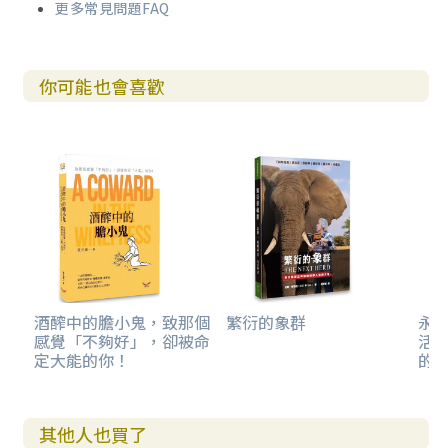
更多常見問題FAQ
你可能也會喜歡
酒醡中的膽小鬼，致那個
繁衍的象群
永恆
感覺「不夠好」，卻被命
活隨
定大能的你！
的
其他人也買了