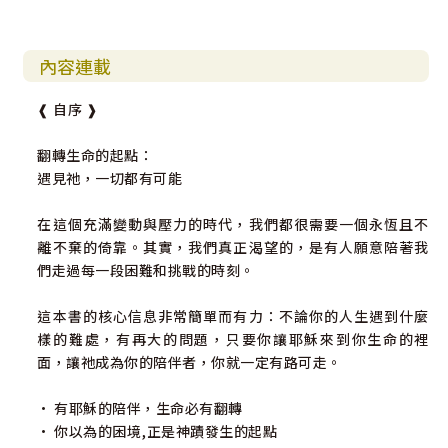
內容連載
❰ 自序 ❱
翻轉生命的起點：
遇見祂，一切都有可能
在這個充滿變動與壓力的時代，我們都很需要一個永恆且不
離不棄的倚靠。其實，我們真正渴望的，是有人願意陪著我
們走過每一段困難和挑戰的時刻。
這本書的核心信息非常簡單而有力：不論你的人生遇到什麼
樣的難處，有再大的問題，只要你讓耶穌來到你生命的裡
面，讓祂成為你的陪伴者，你就一定有路可走。
• 有耶穌的陪伴，生命必有翻轉
• 你以為的困境,正是神蹟發生的起點