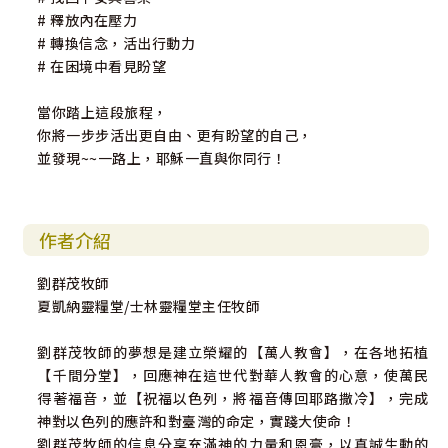
# 釋放內在壓力
# 轉換信念，活出行動力
# 在困境中看見盼望
當你踏上這段旅程，
你將一步步活出更自由、更有盼望的自己，
並發現~~一路上，耶穌一直與你同行！
作者介紹
劉群茂牧師
夏凱納靈糧堂/士林靈糧堂主任牧師
劉群茂牧師的夢想是建立榮耀的【萬人教會】，在各地拓植
【千間分堂】，回應神在這世代對華人教會的心意，使萬民
得著福音，並【祝福以色列，將福音傳回耶路撒冷】，完成
神對以色列的應許和對臺灣的命定，實踐大使命！
劉群茂牧師的信息分享充滿神的力量和恩膏，以真誠生動的