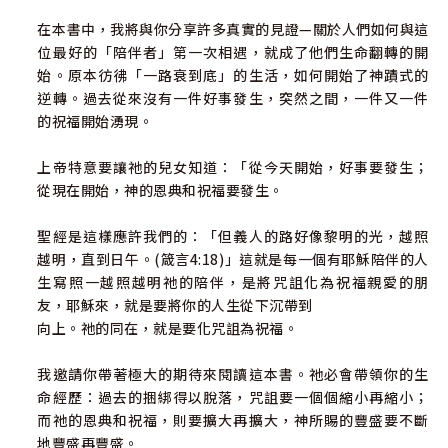
在本書中，我將與你分享許多真實的見證—關於人們如何與這
位最好的「陪伴者」第一次相遇，就成了他們生命翻轉的開
始。原本彷彿「一路衰到底」的生活，如何開始了神蹟式的
逆轉。過去從來沒有一件好事發生，突然之間，一件又一件
的祝福開始湧現。
上帝特意要讓祂的兒女知道：「從今天開始，好事要發生；
從現在開始，神的恩典和祝福要發生。
聖經是這樣應許我們的：「但義人的路好像黎明的光，越照
越明，直到日午。(箴言4:18)」這就是每一個有耶穌陪伴的人
生寫照一越照越明祂的陪伴，是將咒詛化為祝福親愛的朋
友，耶穌來，就是要將你的人生從下沉帶到
向上。祂的同在，就是要化咒詛為祝福。
我邀請你帶著極大的期待來閱讀這本書。祂必會帶領你的生
命經歷：過去的捆綁得以脫落，咒詛要一個個縮小再縮小；
而祂的恩典和祝福，則要擴大再擴大，神所賜的豐盛要不斷
地豐盛再豐盛。