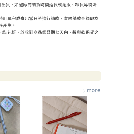
日出貨，如遇廠商調貨時間延長或絕版、缺貨等特殊
待訂單完成寄出當日將進行請款，實際請款金額即為
序產生。
包裝包好，於收到商品鑑賞期七天內，將與欲退貨之
more