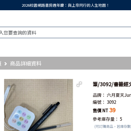
2026校園網路書房週年慶：與上帝同行的人生地圖！
頁
商品詳細資料
筆/3092/書籤經文筆
品牌：
六月夏天Jun
編號：
3092
39
售價 NT
參考庫存量：
5
(可訂購商品，若庫存