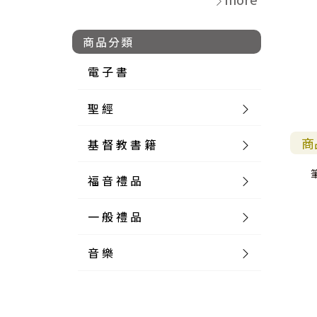
商品分類
電 子 書
聖 經
商
基 督 教 書 籍
新 舊 約 聖 經
筆
福 音 禮 品
簡 體 聖 經
聖 經 論 叢
和 合 本
一 般 禮 品
英 文 聖 經
神 學 類
福 音 飾 品 配 件
和 合 本 標 點
參 考 書 工 具 書
音 樂
外 文 聖 經
實 踐 神 學
福 音 家 飾 用 品
一 般 卡 片
新 標 點 和 合 本
K J V
摩 西 五 經
系 統 神 學
福 音 項 鍊
讀 經 法
中 外 文 聖 經
教 會 歷 史
福 音 生 活 雜 貨
一 般 文 具
詩 本 樂 譜
和 合 本 修 訂 版
E S V
歷 史 書
神 、 創 造
宣 教 差 傳
福 音 耳 環 / 耳 夾
福 音 桌 飾 品
萬 用 卡
釋 經 法
創 世 記