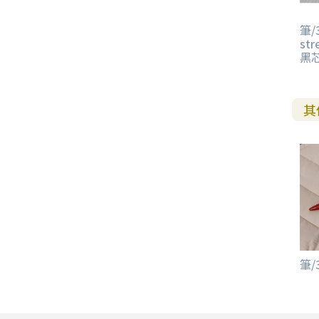
筆/
str
黑芯
其
筆/3