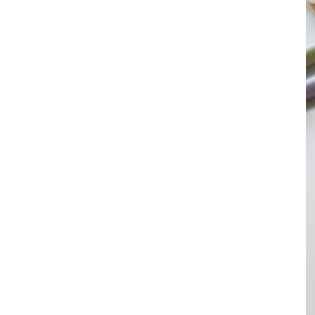
其 他 中 外 文 聖 經
新 約 歷 史 書
青 少 年
靈 恩
研 經 材 料
詩 、 散 文
福 音 包 裝 用 品
聖 經 故 事
約 拿 書
約 翰 福 音
加 拉 太 書
雅 各 書
啟 示 錄
信 徒 神 學
福 音 明 信 片 . 書 籤
成 人
教 育
兒 童 教 材
劇 本 遊 戲
福 音 文 具 雜 貨
聖 經 神 學
彌 迦 書
以 弗 所 書
彼 得 前 書
使 徒 行 傳
靈 界
福 音 季 節 卡
職 業
文 字 工 作
青 少 年 教 材
兒 童 故 事 C D
偽 經 次 經
那 鴻 書
腓 立 比 書
彼 得 後 書
福 音 小 禮 卡
特 殊 問 題
小 組 教 會
幼 稚 教 材
畫 冊
哈 巴 谷 書
歌 羅 西 書
約 翰 壹 、 貳 、 參 書
其 他 福 音 卡 片
生 活 教 導
成 人 教 材
西 番 雅 書
帖 撒 羅 尼 迦 前 後
猶 大 書
主 日 學 教 材
哈 該 書
提 摩 太 前 後
歸 納 法 研 經
撒 迦 利 亞 書
提 多 書
紙 品
瑪 拉 基 書
腓 利 門 書
教 牧 書 信