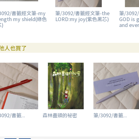
3092/書籤經文筆-my
筆/3092/書籤經文筆-the
筆/309
ength my shield(綠色
LORD:my joy(紫色黑芯)
GOD is 
)
and ev
他人也買了
092/書籤...
森林盡頭的祕密
筆/3092/書籤...