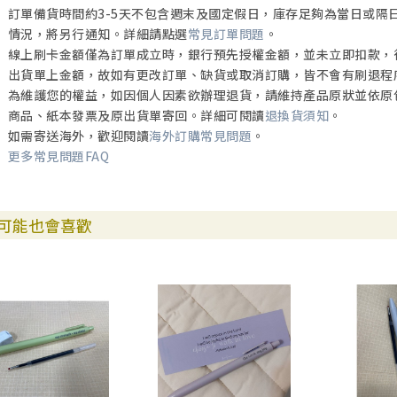
訂單備貨時間約3-5天不包含週末及國定假日，庫存足夠為當日或隔
情況，將另行通知。詳細請點選
常見訂單問題
。
線上刷卡金額僅為訂單成立時，銀行預先授權金額，並未立即扣款，
出貨單上金額，故如有更改訂單、缺貨或取消訂購，皆不會有刷退程
為維護您的權益，如因個人因素欲辦理退貨，請維持產品原狀並依原
商品、紙本發票及原出貨單寄回。詳細可閱讀
退換貨須知
。
如需寄送海外，歡迎閱讀
海外訂購常見問題
。
更多常見問題FAQ
可能也會喜歡