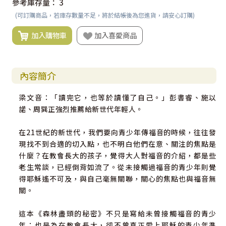
參考庫存量：
3
(可訂購商品，若庫存數量不足，將於結帳後為您進貨，請安心訂購)
加入購物車
加入喜愛商品
內容簡介
梁文音：「讀完它，也等於讀懂了自己。」彭書睿、施以
諾、周巽正強烈推薦給新世代年輕人。
在21世紀的新世代，我們要向青少年傳福音的時候，往往發
現找不到合適的切入點，也不明白他們在意、關注的焦點是
什麼？在教會長大的孩子，覺得大人對福音的介紹，都是些
老生常談，已經倒背如流了。從未接觸過福音的青少年則覺
得耶穌遙不可及，與自己毫無關聯，關心的焦點也與福音無
關。
這本《森林盡頭的秘密》不只是寫給未曾接觸福音的青少
年；也是為在教會長大，卻不曾真正愛上耶穌的青少年準