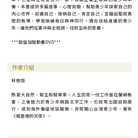
備。本書提供多篇故事、心理測驗，幫助青少年探索自己的
內心世界，認識自己、接納自己、肯定自己；並藉由聖經真
理的教導，學習操練每日與神同行。適合送給身邊的青少
年，讓他們在書中與主相遇，找到生命的意義。
***超值加贈動畫DVD***
作者介紹
林慈翎
熱愛大自然、寫生和騎單車，人生的第一份工作是在蘭嶼教
書，之後致力於青少年網路文字工作，也經常出國自助旅
行，或到海外偏遠地區服務，非常關心台灣青少年，著有
《城堡裡的天使》。