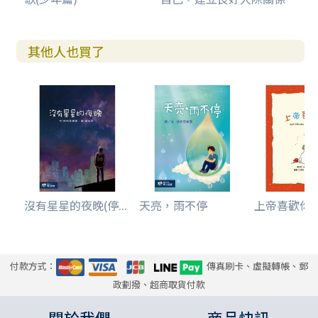
其他人也買了
沒有星星的夜晚(停...
天亮，雨不停
上帝喜歡你！
付款方式：
傳真刷卡、虛擬轉帳、郵
政劃撥、超商取貨付款
關於我們
商品快訊