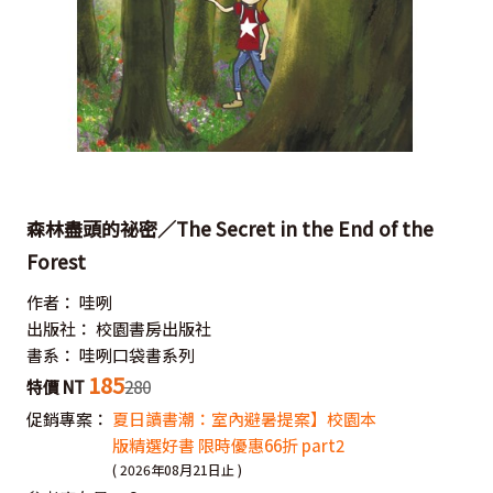
森林盡頭的祕密／The Secret in the End of the
Forest
作者：
哇咧
出版社：
校園書房出版社
書系：
哇咧口袋書系列
185
特價 NT
280
促銷專案：
夏日讀書潮：室內避暑提案】校園本
版精選好書 限時優惠66折 part2
( 2026年08月21日止 )