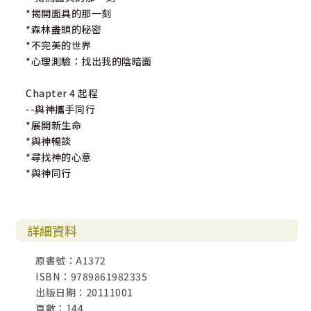
*揭開面具的那一刻
*森林盡頭的秘密
*不完美的世界
*心理測驗：找出我的陰暗面
Chapter 4 起程
--與神攜手同行
*展開新生命
*與神暢談
*尋找神的心意
*與神同行
詳細資料
原書號：A1372
ISBN：9789861982335
出版日期：20111001
頁數：144