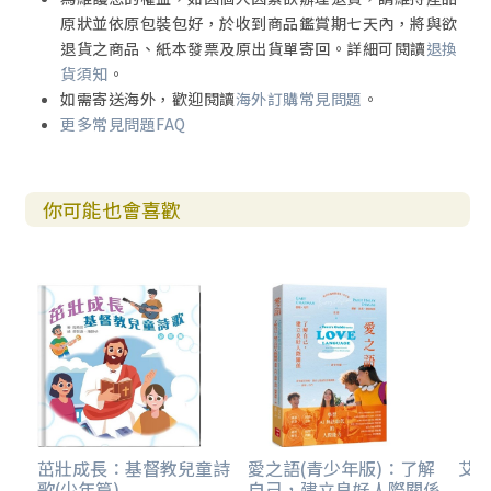
原狀並依原包裝包好，於收到商品鑑賞期七天內，將與欲
退貨之商品、紙本發票及原出貨單寄回。詳細可閱讀
退換
貨須知
。
如需寄送海外，歡迎閱讀
海外訂購常見問題
。
更多常見問題FAQ
你可能也會喜歡
茁壯成長：基督教兒童詩
愛之語(青少年版)：了解
艾克
歌(少年篇)
自己，建立良好人際關係