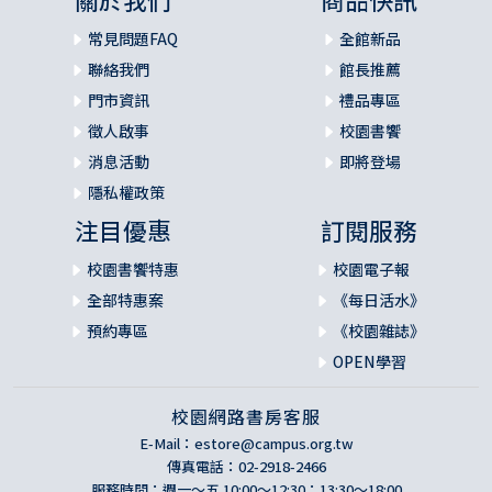
常見問題FAQ
全館新品
聯絡我們
館長推薦
門市資訊
禮品專區
徵人啟事
校園書饗
消息活動
即將登場
隱私權政策
注目優惠
訂閱服務
校園書饗特惠
校園電子報
全部特惠案
《每日活水》
預約專區
《校園雜誌》
OPEN學習
校園網路書房客服
E-Mail：
estore@campus.org.tw
傳真電話：02-2918-2466
服務時間：週一～五 10:00～12:30；13:30～18:00