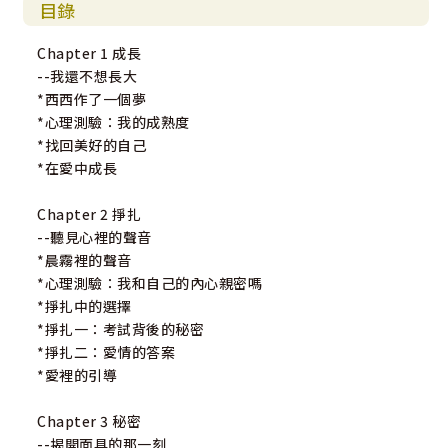
目錄
Chapter 1 成長
--我還不想長大
*西西作了一個夢
*心理測驗：我的成熟度
*找回美好的自己
*在愛中成長
Chapter 2 掙扎
--聽見心裡的聲音
*晨霧裡的聲音
*心理測驗：我和自己的內心親密嗎
*掙扎中的選擇
*掙扎一：考試背後的秘密
*掙扎二：愛情的答案
*愛裡的引導
Chapter 3 秘密
--揭開面具的那一刻