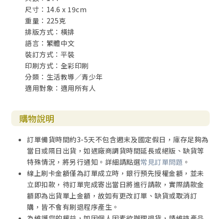
尺寸：14.6 x 19cm
重量：225克
排版方式：橫排
語言：繁體中文
裝訂方式：平裝
印刷方式：全彩印刷
分類：生活教導／青少年
適用對象：適用所有人
購物說明
訂單備貨時間約3-5天不包含週末及國定假日，庫存足夠為
當日或隔日出貨，如遇廠商調貨時間延長或絕版、缺貨等
特殊情況，將另行通知。詳細請點選
常見訂單問題
。
線上刷卡金額僅為訂單成立時，銀行預先授權金額，並未
立即扣款，待訂單完成寄出當日將進行請款，實際請款金
額即為出貨單上金額，故如有更改訂單、缺貨或取消訂
購，皆不會有刷退程序產生。
為維護您的權益，如因個人因素欲辦理退貨，請維持產品