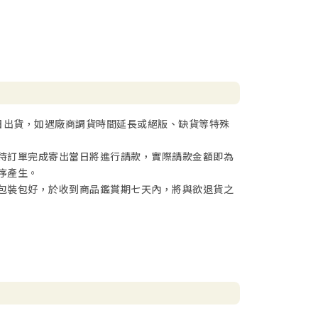
日出貨，如遇廠商調貨時間延長或絕版、缺貨等特殊
待訂單完成寄出當日將進行請款，實際請款金額即為
序產生。
包裝包好，於收到商品鑑賞期七天內，將與欲退貨之