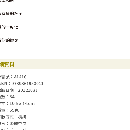
與愛相遇
沒有底的杯子
愛的一封信
給你的邀請
細資料
原書號：A1416
SBN：9789861983011
出版日期：20121031
頁數：64
寸：10.5 x 14.cm
重量：65克
排版方式：橫排
語言：繁體中文