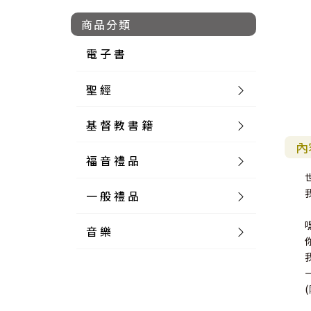
商品分類
電 子 書
聖 經
基 督 教 書 籍
新 舊 約 聖 經
內
福 音 禮 品
簡 體 聖 經
聖 經 論 叢
和 合 本
一 般 禮 品
英 文 聖 經
神 學 類
福 音 飾 品 配 件
和 合 本 標 點
參 考 書 工 具 書
音 樂
外 文 聖 經
實 踐 神 學
福 音 家 飾 用 品
一 般 卡 片
新 標 點 和 合 本
K J V
摩 西 五 經
系 統 神 學
福 音 項 鍊
讀 經 法
中 外 文 聖 經
教 會 歷 史
福 音 生 活 雜 貨
一 般 文 具
詩 本 樂 譜
和 合 本 修 訂 版
E S V
歷 史 書
神 、 創 造
宣 教 差 傳
福 音 耳 環 / 耳 夾
福 音 桌 飾 品
萬 用 卡
釋 經 法
創 世 記
註 釋 本 聖 經
生 命 造 就
福 音 食 器 廚 房
食 器 廚 房
C D
現 代 中 文 譯 本
G N B
和 合 本 / N I V
舊 約 註 釋
基 督
社 會 參 與
歷 史
福 音 手 環 / 手 鍊
福 音 布 軸 掛 畫
福 音 服 飾 布 品
貼 紙
日 記 . 筆 記
音 樂 叢 書
聖 經 概 論
出 埃 及 記
約 書 亞 記