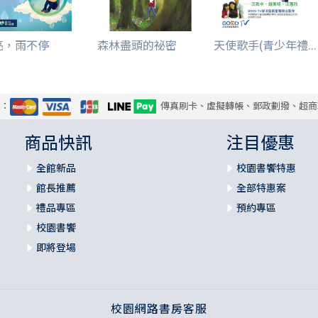
亮，雨不停
森林盡頭的祕密
天使歌手(青少年禮...
式：
傳真刷卡、虛擬轉帳、郵政劃撥、超商
商品快訊
注目優惠
全館新品
校園書饗特惠
館長推薦
全部特惠案
禮品專區
預約專區
校園書饗
即將登場
校園網路書房客服