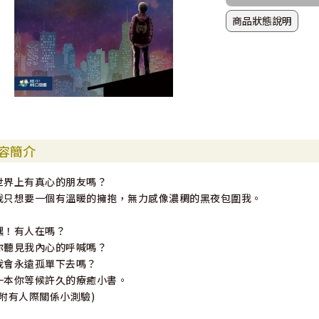
商品狀態說明
容簡介
世界上有真心的朋友嗎？
我只想要一個有溫暖的擁抱，無力感像濃稠的黑夜包圍我。
嘿！有人在嗎？
你聽見我內心的呼喊嗎？
我會永遠孤單下去嗎？
一本你等候許久的療癒小書。
(附有人際關係小測驗)