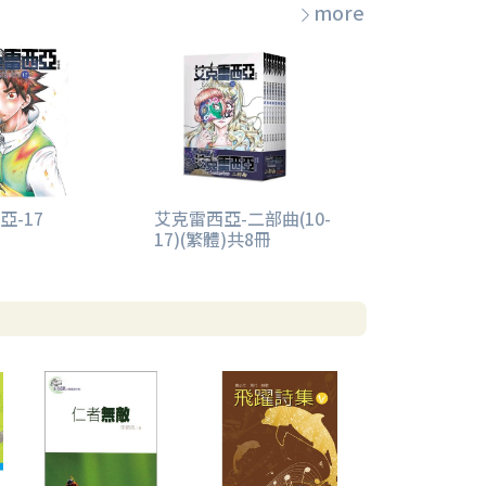
more
亞-17
艾克雷西亞-二部曲(10-
17)(繁體)共8冊