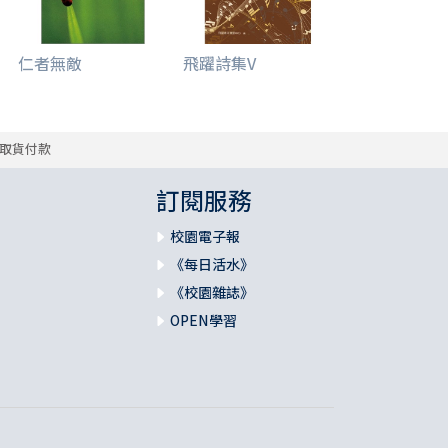
仁者無敵
飛躍詩集V
取貨付款
訂閱服務
校園電子報
《每日活水》
《校園雜誌》
OPEN學習