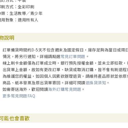
裝訂方式：平裝
印刷方式：全彩印刷
分類：生活教導／青少年
適用對象：適用所有人
物說明
訂單備貨時間約3-5天不包含週末及國定假日，庫存足夠為當日或隔
情況，將另行通知。詳細請點選
常見訂單問題
。
線上刷卡金額僅為訂單成立時，銀行預先授權金額，並未立即扣款，
出貨單上金額，故如有更改訂單、缺貨或取消訂購，皆不會有刷退程
為維護您的權益，如因個人因素欲辦理退貨，請維持產品原狀並依原
商品、紙本發票及原出貨單寄回。詳細可閱讀
退換貨須知
。
如需寄送海外，歡迎閱讀
海外訂購常見問題
。
更多常見問題FAQ
可能也會喜歡