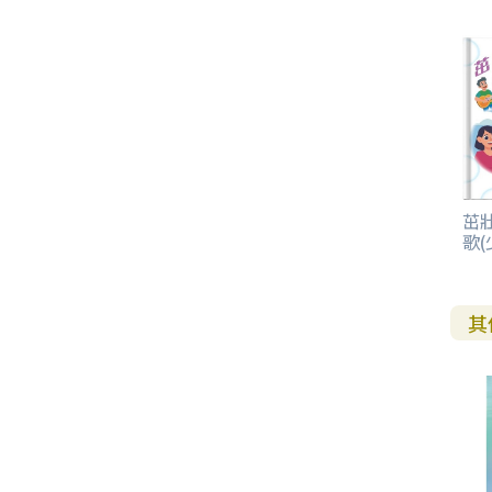
茁
歌(
其