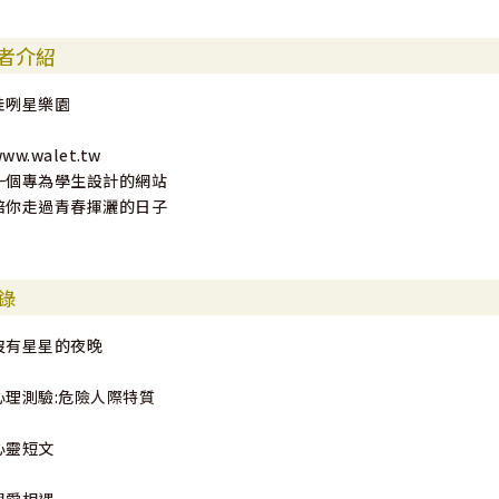
者介紹
哇咧星樂園
ww.walet.tw
一個專為學生設計的網站
陪你走過青春揮灑的日子
錄
沒有星星的夜晚
心理測驗:危險人際特質
心靈短文