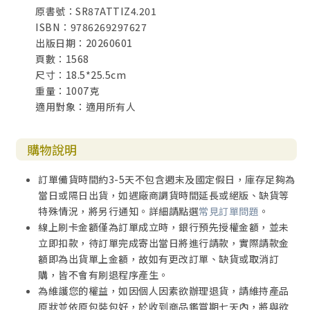
原書號：SR87ATTIZ4.201
ISBN：9786269297627
出版日期：20260601
頁數：1568
尺寸：18.5*25.5cm
重量：1007克
適用對象：適用所有人
購物說明
訂單備貨時間約3-5天不包含週末及國定假日，庫存足夠為
當日或隔日出貨，如遇廠商調貨時間延長或絕版、缺貨等
特殊情況，將另行通知。詳細請點選
常見訂單問題
。
線上刷卡金額僅為訂單成立時，銀行預先授權金額，並未
立即扣款，待訂單完成寄出當日將進行請款，實際請款金
額即為出貨單上金額，故如有更改訂單、缺貨或取消訂
購，皆不會有刷退程序產生。
為維護您的權益，如因個人因素欲辦理退貨，請維持產品
原狀並依原包裝包好，於收到商品鑑賞期七天內，將與欲