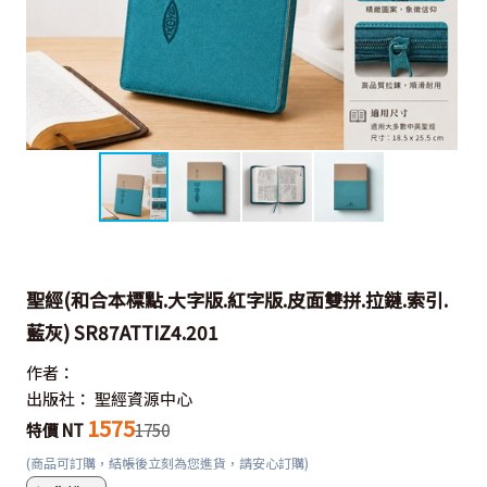
聖經(和合本標點.大字版.紅字版.皮面雙拼.拉鏈.索引.
藍灰) SR87ATTIZ4.201
作者：
出版社：
聖經資源中心
1575
特價 NT
1750
(商品可訂購，結帳後立刻為您進貨，請安心訂購)