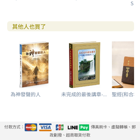
SR8
其他人也買了
為神發聲的人
未完成的最後講章-...
聖經(和合本標點
付款方式：
傳真刷卡、虛擬轉帳、郵
政劃撥、超商取貨付款