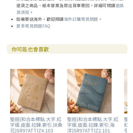
退貨之商品、紙本發票及原出貨單寄回。詳細可閱讀
退換
貨須知
。
如需寄送海外，歡迎閱讀
海外訂購常見問題
。
更多常見問題FAQ
你可能也會喜歡
聖經(和合本標點.大字.紅
聖經(和合本標點.大字.紅
聖經
字版.皮面.拉鍊.索引.扶桑
字版.皮面.拉鍊.索引.海
紅字
花)SR97ATTIZ4.103
洋)SR97ATTIZ2.101
引.