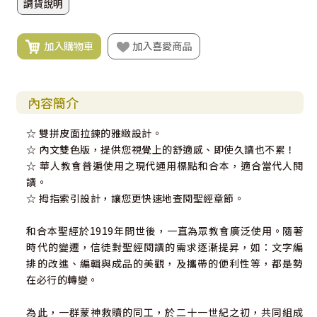
調貨說明
加入購物車
加入喜愛商品
內容簡介
☆ 雙拼皮面拉鍊的雅緻設計。
☆ 內文雙色版，提供您視覺上的舒適感、即使久讀也不累！
☆ 華人教會普遍使用之現代通用標點和合本，適合當代人閱
讀。
☆ 拇指索引設計，讓您更快速地查閱聖經章節。
和合本聖經於1919年問世後，一直為眾教會廣泛使用。隨著
時代的變遷，信徒對聖經閱讀的需求逐漸提昇，如：文字編
排的改進、編輯與成品的美觀，及攜帶的便利性等，都是勢
在必行的轉變。
為此，一群蒙神救贖的同工，於二十一世紀之初，共同組成