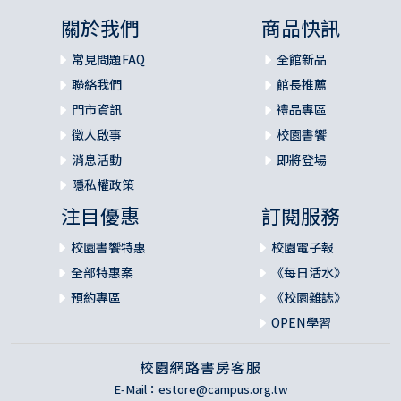
關於我們
商品快訊
常見問題FAQ
全館新品
聯絡我們
館長推薦
門市資訊
禮品專區
徵人啟事
校園書饗
消息活動
即將登場
隱私權政策
注目優惠
訂閱服務
校園書饗特惠
校園電子報
全部特惠案
《每日活水》
預約專區
《校園雜誌》
OPEN學習
校園網路書房客服
E-Mail：
estore@campus.org.tw