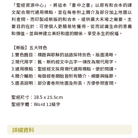
「聖經資源中心」，將這本「書中之書」以原有和合本的譯
文配合現代通用標點，並在每卷附上簡介及部分加上地圖以
利查閱，而印製成新版的和合本，提供廣大禾場之需要。主
要目的在於：可使個人更簡易地獲得，從而認識生命的意義
和價值，並與神建立美好和諧的關係，享受永生的祝福。
【新版】五大特色
1.雙色醒目：標題與耶穌的話語採特別色，版面清晰。
2.現代用字：舊、新約經文中古字一律改為現代用字。
3.通用標點：聖經經文採用現代通用標點，便於閱讀。
4.簡介輔助：每個經卷開始皆附有簡介、綱要與鑰節。
5.圖表說明：部分書卷附地圖及附表，方便參照查閱。
聖經尺寸：18.5 x 25.5cm
聖經字體：Word 12級字
詳細資料