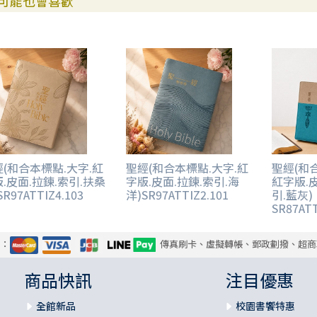
可能也會喜歡
(和合本標點.大字.紅
聖經(和合本標點.大字.紅
聖經(和
.皮面.拉鍊.索引.扶桑
字版.皮面.拉鍊.索引.海
紅字版.
R97ATTIZ4.103
洋)SR97ATTIZ2.101
引.藍灰)
SR87ATT
式：
傳真刷卡、虛擬轉帳、郵政劃撥、超商
商品快訊
注目優惠
全館新品
校園書饗特惠