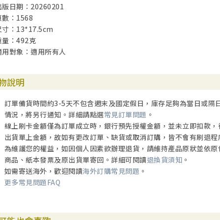
出版日期：20260201
頁數：1568
寸：13*17.5cm
重量：492克
適用對象：適用所有人
物說明
訂單備貨時間約3-5天不包含週末及國定假日，庫存足夠為當日或隔
情況，將另行通知。詳細請點選
常見訂單問題
。
線上刷卡金額僅為訂單成立時，銀行預先授權金額，並未立即扣款，
出貨單上金額，故如有更改訂單、缺貨或取消訂購，皆不會有刷退程
為維護您的權益，如因個人因素欲辦理退貨，請維持產品原狀並依原
商品、紙本發票及原出貨單寄回。詳細可閱讀
退換貨須知
。
如需寄送海外，歡迎閱讀
海外訂購常見問題
。
更多常見問題FAQ