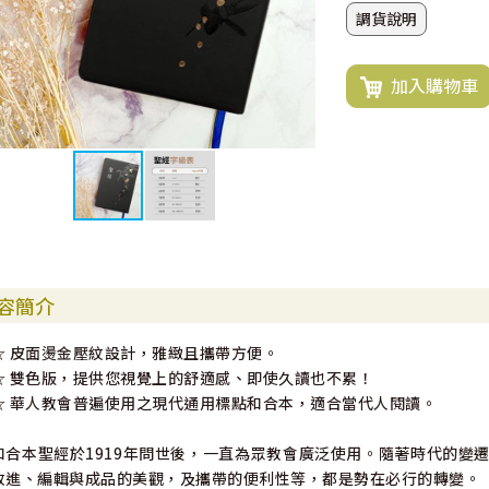
調貨說明
加入購物車
容簡介
☆ 皮面燙金壓紋設計，雅緻且攜帶方便。
☆ 雙色版，提供您視覺上的舒適感、即使久讀也不累！
☆ 華人教會普遍使用之現代通用標點和合本，適合當代人閱讀。
和合本聖經於1919年問世後，一直為眾教會廣泛使用。隨著時代的變
改進、編輯與成品的美觀，及攜帶的便利性等，都是勢在必行的轉變。