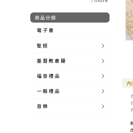
商品分類
電 子 書
聖 經
基 督 教 書 籍
新 舊 約 聖 經
福 音 禮 品
簡 體 聖 經
聖 經 論 叢
和 合 本
內
一 般 禮 品
英 文 聖 經
神 學 類
福 音 飾 品 配 件
和 合 本 標 點
參 考 書 工 具 書
音 樂
外 文 聖 經
實 踐 神 學
福 音 家 飾 用 品
一 般 卡 片
新 標 點 和 合 本
K J V
摩 西 五 經
系 統 神 學
福 音 項 鍊
讀 經 法
中 外 文 聖 經
教 會 歷 史
福 音 生 活 雜 貨
一 般 文 具
詩 本 樂 譜
和 合 本 修 訂 版
E S V
歷 史 書
神 、 創 造
宣 教 差 傳
福 音 耳 環 / 耳 夾
福 音 桌 飾 品
萬 用 卡
釋 經 法
創 世 記