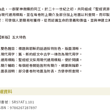
為此，一群蒙神救贖的同工，於二十一世紀之初，共同組成「聖經資源
合現代通用標點，並在每卷附上簡介及部分加上地圖以利查閱，而印製
於：可使個人更簡易地獲得，從而認識生命的意義和價值，並與神建立
【新版】五大特色
1.雙色醒目：標題與耶穌的話語採特別色，版面清晰。
2.現代用字：舊、新約經文中古字一律改為現代用字。
3.通用標點：聖經經文採用現代通用標點，便於閱讀。
4.簡介輔助：每個經卷開始皆附有簡介、綱要與鑰節。
5.圖表說明：部分書卷附地圖及附表，方便參照查閱。
細資料
書號：SR57AT1.101
SBN：9786267287897