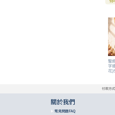
你
聖經
字版
花)S
付款方
關於我們
常見問題FAQ