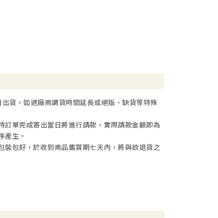
日出貨，如遇廠商調貨時間延長或絕版、缺貨等特殊
待訂單完成寄出當日將進行請款，實際請款金額即為
序產生。
包裝包好，於收到商品鑑賞期七天內，將與欲退貨之