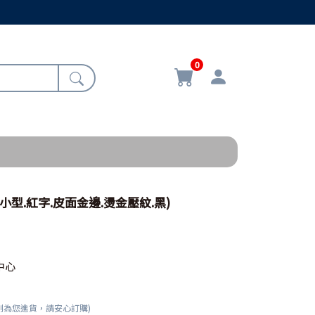
0
小型.紅字.皮面金邊.燙金壓紋.黑)
中心
刻為您進貨，請安心訂購)