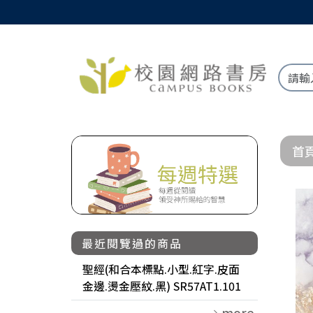
首
最近閱覽過的商品
聖經(和合本標點.小型.紅字.皮面
金邊.燙金壓紋.黑) SR57AT1.101
more