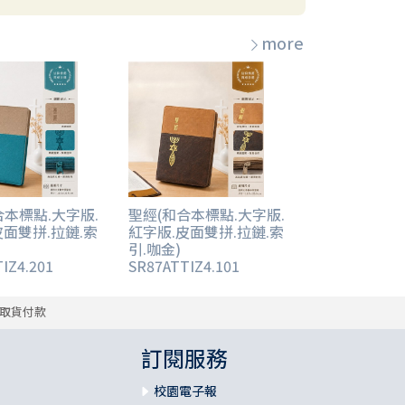
more
合本標點.大字版.
聖經(和合本標點.大字版.
皮面雙拼.拉鏈.索
紅字版.皮面雙拼.拉鏈.索
引.咖金)
IZ4.201
SR87ATTIZ4.101
取貨付款
訂閱服務
校園電子報