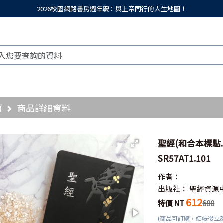
2026校園網路書房週年慶：與上帝同行的人生地圖！
頁
商品詳細資料
聖經(和合本標點.
SR57AT1.101
作者：
出版社：
聖經資源
612
特價 NT
680
(商品可訂購，結帳後立