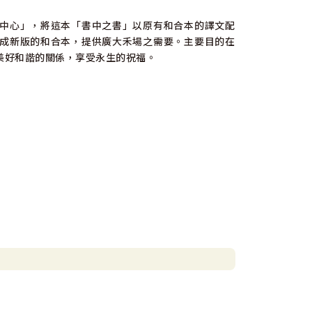
中心」，將這本「書中之書」以原有和合本的譯文配
成新版的和合本，提供廣大禾場之需要。主要目的在
美好和諧的關係，享受永生的祝福。