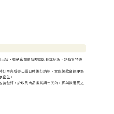
日出貨，如遇廠商調貨時間延長或絕版、缺貨等特殊
待訂單完成寄出當日將進行請款，實際請款金額即為
序產生。
包裝包好，於收到商品鑑賞期七天內，將與欲退貨之