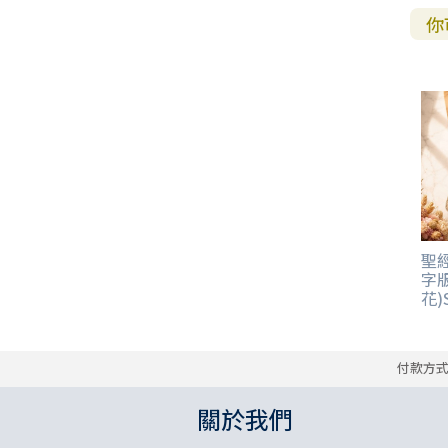
你
聖經
字版
花)S
付款方
關於我們