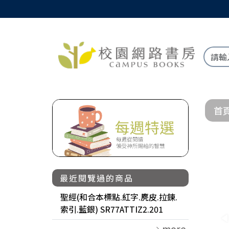
首
最近閱覽過的商品
聖經(和合本標點.紅字.麂皮.拉鍊.
索引.藍銀) SR77ATTIZ2.201
more