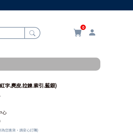
0
紅字.麂皮.拉鍊.索引.藍銀)
1
中心
0
刻為您進貨，請安心訂購)