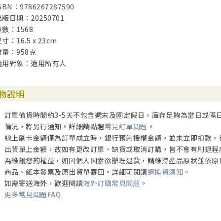
SBN：9786267287590
出版日期：20250701
頁數：1568
寸：16.5 x 23cm
重量：958克
適用對象：適用所有人
物說明
訂單備貨時間約3-5天不包含週末及國定假日，庫存足夠為當日或隔
情況，將另行通知。詳細請點選
常見訂單問題
。
線上刷卡金額僅為訂單成立時，銀行預先授權金額，並未立即扣款，
出貨單上金額，故如有更改訂單、缺貨或取消訂購，皆不會有刷退程
為維護您的權益，如因個人因素欲辦理退貨，請維持產品原狀並依原
商品、紙本發票及原出貨單寄回。詳細可閱讀
退換貨須知
。
如需寄送海外，歡迎閱讀
海外訂購常見問題
。
更多常見問題FAQ