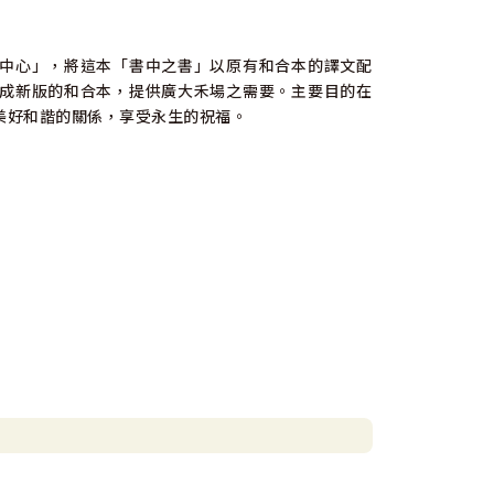
中心」，將這本「書中之書」以原有和合本的譯文配
成新版的和合本，提供廣大禾場之需要。主要目的在
美好和諧的關係，享受永生的祝福。