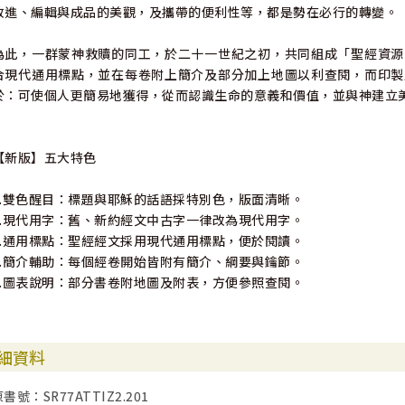
改進、編輯與成品的美觀，及攜帶的便利性等，都是勢在必行的轉變。
為此，一群蒙神救贖的同工，於二十一世紀之初，共同組成「聖經資源
合現代通用標點，並在每卷附上簡介及部分加上地圖以利查閱，而印製
於：可使個人更簡易地獲得，從而認識生命的意義和價值，並與神建立
【新版】五大特色
1.雙色醒目：標題與耶穌的話語採特別色，版面清晰。
2.現代用字：舊、新約經文中古字一律改為現代用字。
3.通用標點：聖經經文採用現代通用標點，便於閱讀。
4.簡介輔助：每個經卷開始皆附有簡介、綱要與鑰節。
5.圖表說明：部分書卷附地圖及附表，方便參照查閱。
細資料
書號：SR77ATTIZ2.201