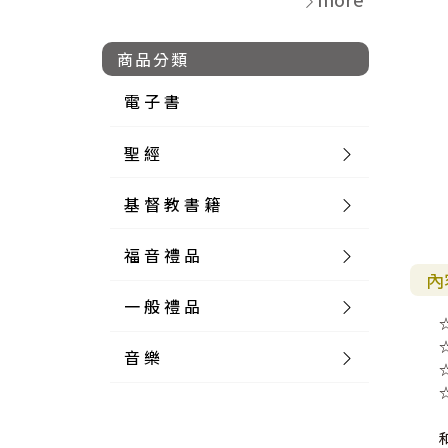
商品分類
電 子 書
聖 經
基 督 教 書 籍
新 舊 約 聖 經
福 音 禮 品
簡 體 聖 經
聖 經 論 叢
和 合 本
內
一 般 禮 品
英 文 聖 經
神 學 類
福 音 飾 品 配 件
和 合 本 標 點
參 考 書 工 具 書
音 樂
外 文 聖 經
實 踐 神 學
福 音 家 飾 用 品
一 般 卡 片
新 標 點 和 合 本
K J V
摩 西 五 經
系 統 神 學
福 音 項 鍊
讀 經 法
中 外 文 聖 經
教 會 歷 史
福 音 生 活 雜 貨
一 般 文 具
詩 本 樂 譜
和 合 本 修 訂 版
E S V
歷 史 書
神 、 創 造
宣 教 差 傳
福 音 耳 環 / 耳 夾
福 音 桌 飾 品
萬 用 卡
釋 經 法
創 世 記