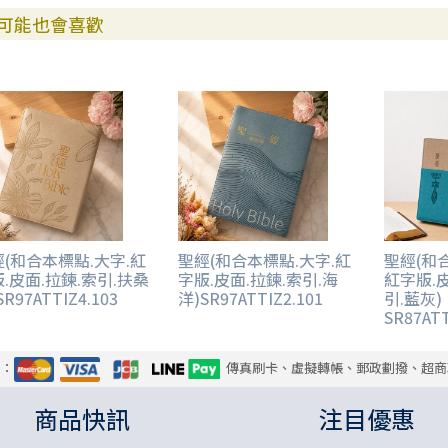
可能也會喜歡
(和合本標點.大字.紅
聖經(和合本標點.大字.紅
聖經(和
.皮面.拉鍊.索引.扶桑
字版.皮面.拉鍊.索引.海
紅字版.
R97ATTIZ4.103
洋)SR97ATTIZ2.101
引.藍灰)
SR87ATT
式：
傳真刷卡、虛擬轉帳、郵政劃撥、超商
商品快訊
注目優惠