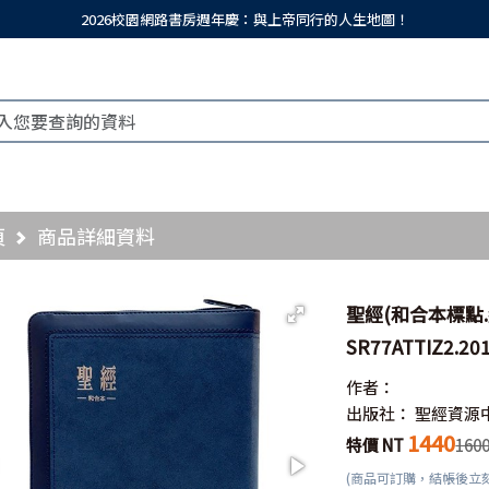
2026校園網路書房週年慶：與上帝同行的人生地圖！
頁
商品詳細資料
聖經(和合本標點.
SR77ATTIZ2.20
作者：
出版社：
聖經資源
1440
特價 NT
160
(商品可訂購，結帳後立