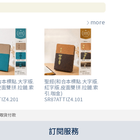
more
合本標點.大字版.
聖經(和合本標點.大字版.
皮面雙拼.拉鏈.索
紅字版.皮面雙拼.拉鏈.索
引.咖金)
IZ4.201
SR87ATTIZ4.101
取貨付款
訂閱服務