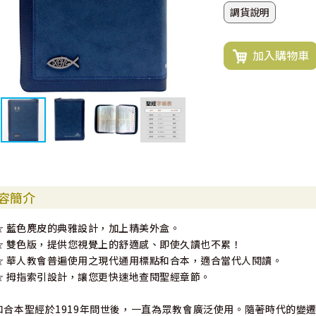
調貨說明
加入購物車
容簡介
☆ 藍色麂皮的典雅設計，加上精美外盒。
☆ 雙色版，提供您視覺上的舒適感、即使久讀也不累！
☆ 華人教會普遍使用之現代通用標點和合本，適合當代人閱讀。
☆ 拇指索引設計，讓您更快速地查閱聖經章節。
和合本聖經於1919年問世後，一直為眾教會廣泛使用。隨著時代的變