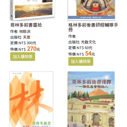
哥林多前書靈拾
格林多前後書研經輔導手
冊
作者:
何照洪
作者:
出版社:
天恩
出版社:
光啟文化
定價:NT$ 300元
270
定價:NT$ 60元
特價:NT$
元
54
特價:NT$
元