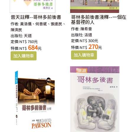
普天註釋--哥林多前後書
哥林多前後書淺釋--一個在
基督裡的人
作者:
黃浩儀、何善斌、張達民、
作者:
陳希曾
陳濟民
出版社:
活道
出版社:
天道
定價:NT$ 300元
定價:NT$ 760元
270
684
特價:NT$
元
特價:NT$
元