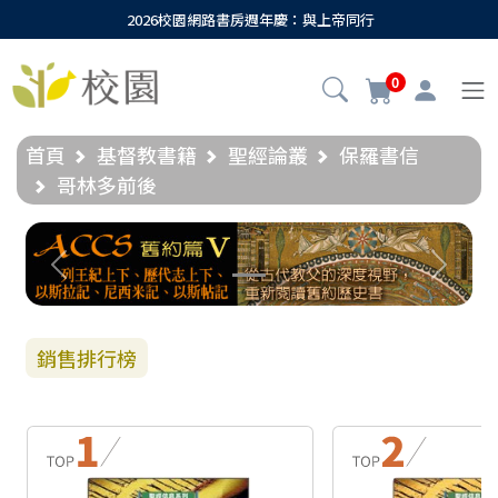
2026校園網路書房週年慶：與上帝同行
0
首頁
基督教書籍
聖經論叢
保羅書信
哥林多前後
Previous
Next
銷售排行榜