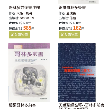
哥林多前後書注釋
細讀哥林多後書
作者:
大衛．鮑森
作者:
盧俊義
出版社:
GOOD TV
出版社:
信福
定價:NT$ 650元
定價:NT$ 180元
585
162
特價:NT$
元
特價:NT$
元
細讀哥林多前書
天道聖經註釋--哥林多前書