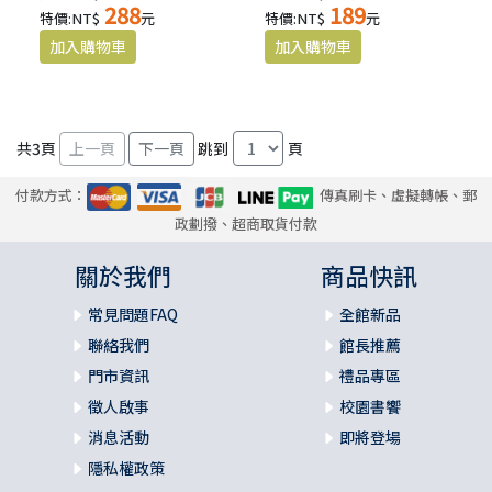
288
189
特價:NT$
元
特價:NT$
元
共
3
頁
跳到
頁
付款方式：
傳真刷卡、虛擬轉帳、郵
政劃撥、超商取貨付款
關於我們
商品快訊
常見問題FAQ
全館新品
聯絡我們
館長推薦
門市資訊
禮品專區
徵人啟事
校園書饗
消息活動
即將登場
隱私權政策