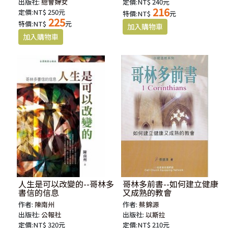
出版社:
總會婦女
定價:NT$ 240元
216
定價:NT$ 250元
特價:NT$
元
225
特價:NT$
元
人生是可以改變的--哥林多
哥林多前書--如何建立健康
書信的信息
又成熟的教會
作者:
陳南州
作者:
蔡錦源
出版社:
公報社
出版社:
以斯拉
定價:NT$ 320元
定價:NT$ 210元