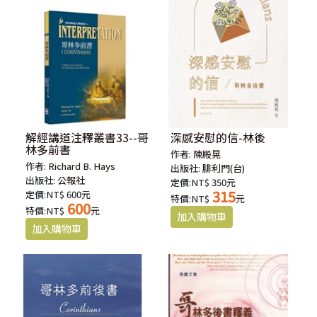
解經講道注釋叢書33--哥
深感安慰的信-林後
林多前書
作者:
陳殿晃
作者:
Richard B. Hays
出版社:
腓利門(台)
出版社:
公報社
定價:NT$ 350元
315
定價:NT$ 600元
特價:NT$
元
600
特價:NT$
元