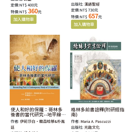
出版社:
漢語聖經
定價:NT$ 400元
360
定價:NT$ 730元
特價:NT$
元
657
特價:NT$
元
使人和好的保羅：哥林多
格林多前書詮釋(附研經指
後書的當代研究--地平線查
南)
經手冊(六)
作者:
伊莉莎白‧韓森哈蒂&朴胤
作者:
Maria A. Pascuzzi
廷
出版社:
光啟文化