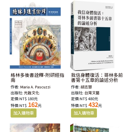
格林多後書詮釋-附研經指
我信身體復活：哥林多前
南
書第十五章的論述分析
作者:
Maria A. Pascuzzi
作者:
胡志慧
出版社:
光啟文化
出版社:
台灣文藝
定價:NT$ 180元
定價:NT$ 480元
162
432
特價:NT$
元
特價:NT$
元