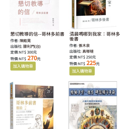
懇切教導的信--哥林多前書
清晨嗎哪到我家：哥林多
後書
作者:
陳殿晃
作者:
張木泉
出版社:
腓利門(台)
出版社:
真哪噠
定價:NT$ 300元
270
定價:NT$ 250元
特價:NT$
元
225
特價:NT$
元