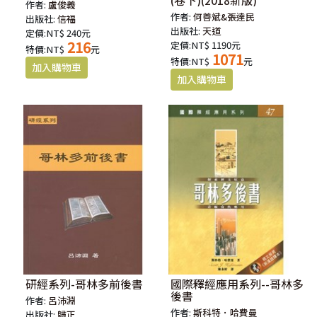
(卷下)(2018新版)
作者:
盧俊義
作者:
何善斌&張達民
出版社:
信福
出版社:
天道
定價:NT$ 240元
216
定價:NT$ 1190元
特價:NT$
元
1071
特價:NT$
元
研經系列-哥林多前後書
國際釋經應用系列--哥林多
後書
作者:
呂沛淵
作者:
斯科特．哈費曼
出版社:
歸正