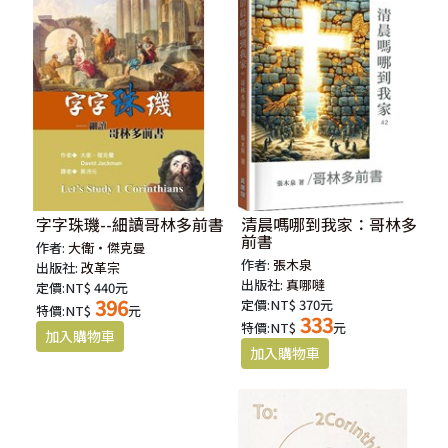
字字珠璣--細讀哥林多前書
清晨嗎哪到我家：哥林多
前書
作者:
大衛‧傑克曼
作者:
張木泉
出版社:
改革宗
出版社:
真哪噠
定價:NT$ 440元
396
定價:NT$ 370元
特價:NT$
元
333
特價:NT$
元