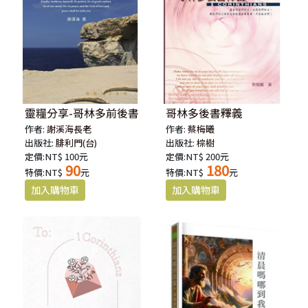
靈糧分享-哥林多前後書
哥林多後書釋義
作者:
謝溪海長老
作者:
蔡梅曦
出版社:
腓利門(台)
出版社:
棕樹
定價:NT$ 100元
定價:NT$ 200元
90
180
特價:NT$
元
特價:NT$
元