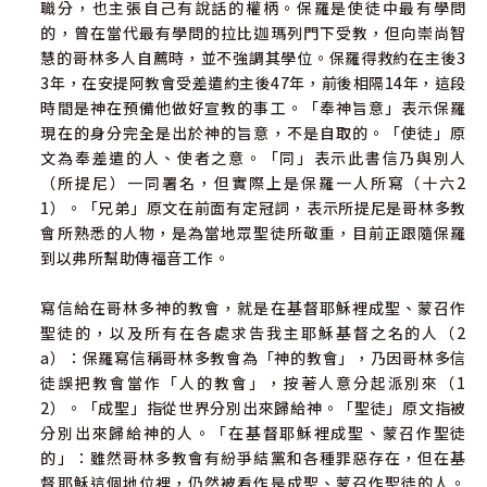
職分，也主張自己有說話的權柄。保羅是使徒中最有學問
的，曾在當代最有學問的拉比迦瑪列門下受教，但向崇尚智
慧的哥林多人自薦時，並不強調其學位。保羅得救約在主後3
3年，在安提阿教會受差遣約主後47年，前後相隔14年，這段
時間是神在預備他做好宣教的事工。「奉神旨意」表示保羅
現在的身分完全是出於神的旨意，不是自取的。「使徒」原
文為奉差遣的人、使者之意。「同」表示此書信乃與別人
（所提尼）一同署名，但實際上是保羅一人所寫（十六2
1）。「兄弟」原文在前面有定冠詞，表示所提尼是哥林多教
會所熟悉的人物，是為當地眾聖徒所敬重，目前正跟隨保羅
到以弗所幫助傳福音工作。
寫信給在哥林多神的教會，就是在基督耶穌裡成聖、蒙召作
聖徒的，以及所有在各處求告我主耶穌基督之名的人（2
a）：保羅寫信稱哥林多教會為「神的教會」，乃因哥林多信
徒誤把教會當作「人的教會」，按著人意分起派別來（1
2）。「成聖」指從世界分別出來歸給神。「聖徒」原文指被
分別出來歸給神的人。「在基督耶穌裡成聖、蒙召作聖徒
的」：雖然哥林多教會有紛爭結黨和各種罪惡存在，但在基
督耶穌這個地位裡，仍然被看作是成聖、蒙召作聖徒的人。