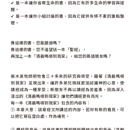
✔ 是一本讓你省察生命的書，因為它有許多生命的學習與提
醒。
✔ 是一本讓你小組討論的書，因為它提供有條不紊的重點整
理。
像這樣的書，您能錯過嗎？
像這樣的書，您不渴望送一本「聖經」，
再加上一本「清晨嗎哪到我家」，給您的慕道朋友嗎？
張木泉牧師把牧會三十多來的研究與領受，藉著《清晨嗎哪
到我家》呈現出來，讓許多弟兄姊妹更加認識神的心意，使
讀經成為一種享受；新朋友不再以讀經為苦差事，因為深入
淺出的《清晨嗎哪到我家》讓他們讀經更有亮光。
每一本《清晨嗎哪到我家》包含的內容有：
① 本章大意：該章經文所講述的內容。若你有新的看見，可
以把它寫在空白處，作為補充。
② 釋經與亮光：這是作者在讀經時所歸納出來的亮光（含解