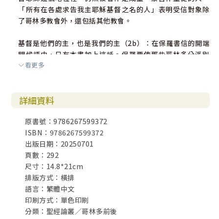
「所有在各處求告我主耶穌基督之名的人」表明受信對象除
了哥林多教會外，還包括其他教會。
基督是他們的主，也是我們的主（2b）：在保羅書信的開端
問候語中，只有本書加上這話。保羅要使那些哥林多分派別
看更多
的人把眼光放大、放遠，基督不是他們那一小群人的主而
已。
詳細資料
原書號：9786267599372
願恩惠、平安從神我們的父，並主耶穌基督歸與你們（3）：
ISBN：9786267599372
「恩惠」是神給我們白白地賜與。「平安」是希臘慣用的問
出版日期：20250701
安，但希伯來的「平安」不是指沒有爭鬥，而是指一種積極
頁數：292
的福氣與人同在，是整個人得著豐盛，尤其是屬靈的興盛。
尺寸：14.8*21cm
「恩惠、平安」指神賜給人一切好處的代表。
排版方式：橫排
語言：繁體中文
我常為你們感謝我的神，因神在基督耶穌裡所賜給你們的恩
印刷方式：單色印刷
惠（4）：哥林多教會的信徒雖有許多的失敗和軟弱，但保羅
分類：聖經論叢／哥林多前後
先看見他們的優點而為他們感恩。「恩惠」特別指各樣屬靈