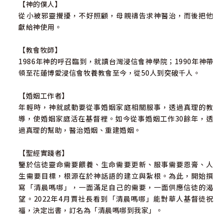
【神的僕人】
讀它、背它、默想它，使它成為你今天的幫助。
從小被邪靈攪擾，不好照顧，母親禱告求神醫治，而後把他
⑦ 我的領受(我的行動)：在整個學習過程中，除了《清晨嗎
獻給神使用。
哪到我家》所提供的資料外，你還有其他的領受，可以把它
放在這個位置，不斷提醒自己，使生命得著更新。或是你讀
【教會牧師】
了這章經文後，挑戰自己所要採取的行動（至少一項）。
1986年神的呼召臨到，就讀台灣浸信會神學院；1990年神帶
領至花蓮博愛浸信會牧養教會至今，從50人到突破千人。
【婚姻工作者】
年輕時，神就感動要從事婚姻家庭相關服事，透過真理的教
導，使婚姻家庭活在基督裡。如今從事婚姻工作30餘年，透
過真理的幫助，醫治婚姻、重建婚姻。
【聖經實踐者】
鑒於信徒靈命需要餵養、生命需要更新、服事需要恩膏、人
生需要目標，根源在於神話語的建立與紮根。為此，開始撰
寫「清晨嗎哪」，一面滿足自己的需要，一面供應信徒的渴
望。2022年4月賈社長看到「清晨嗎哪」能對華人基督徒祝
福，決定出書，訂名為「清晨嗎哪到我家」。