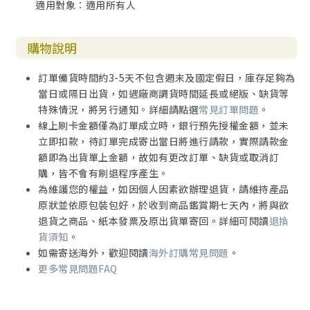
適用對象：適用所有人
的恩賜。
又因你們在祂裡面凡事富足，口才、知識都全備（5）：哥林
購物說明
多教會的信徒凡事都相當富足，唯獨欠缺靈性的富足，致使
他們像屬靈的嬰孩（三1）。「富足」原文是極為富有之意。
訂單備貨時間約3-5天不包含週末及國定假日，庫存足夠為
神在基督裡所賞給哥林多信徒的恩典極其豐富，問題是他們
當日或隔日出貨，如遇廠商調貨時間延長或絕版、缺貨等
「身在福中不知福」，不懂得在正面上享用神的恩典。「口
特殊情況，將另行通知。詳細請點選
常見訂單問題
。
才」指外在的表達能力；「知識」則指內在的領受能力。
線上刷卡金額僅為訂單成立時，銀行預先授權金額，並未
「口才、知識都全備」指具備屬靈的知識與表達知識的能
立即扣款，待訂單完成寄出當日將進行請款，實際請款金
力。有人有知識而無口才，無法表達出他的學問；有人有口
額即為出貨單上金額，故如有更改訂單、缺貨或取消訂
才卻無知識，所表達出來的對人沒有助益，甚至傷人，哥林
購，皆不會有刷退程序產生。
多教會卻二者兼備。哥林多人很有口才，因為希臘人是善於
為維護您的權益，如因個人因素欲辦理退貨，請維持產品
辯論的，這是他們原本就有的。若他們持續在耶穌基督裡，
原狀並依原包裝包好，於收到商品鑑賞期七天內，將與欲
口才就更不一樣。
退貨之商品、紙本發票及原出貨單寄回。詳細可閱讀
退換
貨須知
。
正如我為基督作的見證，在你們心裡得以堅固（6）：「我為
如需寄送海外，歡迎閱讀
海外訂購常見問題
。
基督作的見證」指保羅為基督所傳講的福音。「在你們心裡
更多常見問題FAQ
得以堅固」指福音在哥林多信徒的心裡所產生的功效。可惜
的是，哥林多信徒雖明白信仰，卻沒有好好實踐，所以生命
依然像嬰孩（三1）。