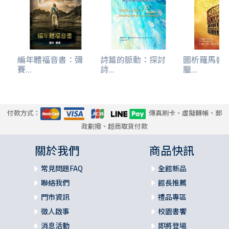
再來的日子。
神是信實的，你們原是被祂所召，好與祂兒子我們的主耶穌
基督一同得分（9）：「神是信實的」表明神是信實可靠的，
祂說話算話。「一同得分」原文為「與人合夥」，表明神選
編年體福音書：彌
詩篇的脈動：探討
圖析羅馬書
召我們的目的，是要與祂兒子耶穌進入一種新的關係，就是
賽...
詩...
臘...
一種夥伴的親密關係，並且合而為一。
付款方式：
傳真刷卡、虛擬轉帳、郵
保羅和所提尼寫信給哥林多教會的信徒，在主裡問候並祝福
政劃撥、超商取貨付款
他們。保羅提到他常為哥林多教會感謝神，因神所賜的恩惠
及恩賜都豐富，並且使他們與耶穌一同得分。這在在提醒我
關於我們
商品快訊
們：
常見問題FAQ
全館新品
1. 求神賜給我們智慧，在不同的環境，使用自己合適的身
聯絡我們
館長推薦
分，避免使服事受到攔阻。正如保羅面對崇尚學問的哥林多
門市資訊
禮品專區
教會時，他不提到自己的學位，避免落人口舌與比較，卻以
徵人啟事
校園書饗
耶穌的使徒自居（1）。
消息活動
即將登場