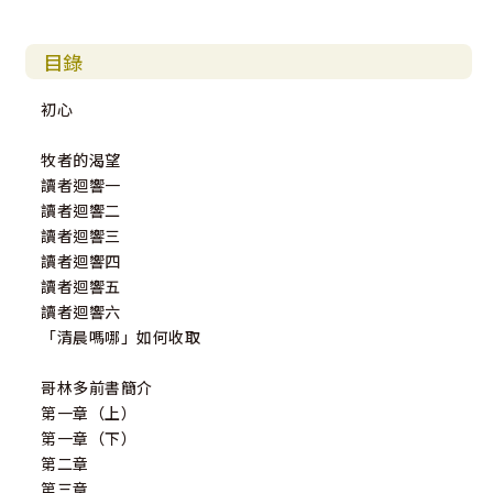
目錄
初心
牧者的渴望
讀者迴響一
讀者迴響二
讀者迴響三
讀者迴響四
讀者迴響五
讀者迴響六
「清晨嗎哪」如何收取
哥林多前書簡介
第一章（上）
第一章（下）
第二章
第三章