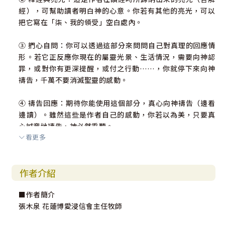
經），可幫助讀者明白神的心意。你若有其他的亮光，可以
把它寫在「柒、我的領受」空白處內。
③ 捫心自問：你可以透過這部分來問問自己對真理的回應情
形。若它正反應你現在的屬靈光景、生活情況，需要向神認
罪，或對你有更深提醒，或付之行動……，你就停下來向神
禱告，千萬不要消滅聖靈的感動。
④ 禱告回應：期待你能使用這個部分，真心向神禱告（邊看
邊讀）。雖然這些是作者自己的感動，你若以為美，只要真
心誠意地禱告，神必然垂聽。
看更多
⑤ 代禱事項：這些代禱事項是從該章經文所引發出來 的，你
也可自加代禱事項在空白處。期待你的禱告不再只是內向的
作者介紹
禱告，你當求神擴大你的禱告視野，常常求神的國和義，為
別人、教會、所住城市及國家社會的需要代禱，使你成為一
■作者簡介
個被神所祝福的人。
張木泉 花蓮博愛浸信會主任牧師
⑥ 每日金句：你可以從每天所讀的經文中，挑出一段或一
節、一句話，成為你今天的座右銘，把它寫在空白處，而後