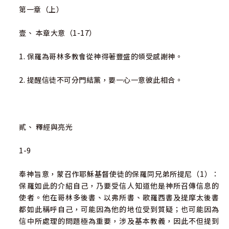
第一章（上）
壹、 本章大意（1-17）
1. 保羅為哥林多教會從神得著豐盛的領受感謝神。
2. 提醒信徒不可分門結黨，要一心一意彼此相合。
貳、 釋經與亮光
1-9
奉神旨意，蒙召作耶穌基督使徒的保羅同兄弟所提尼（1）：
保羅如此的介紹自己，乃要受信人知道他是神所召傳信息的
使者。他在哥林多後書、以弗所書、歌羅西書及提摩太後書
都如此稱呼自己，可能因為他的地位受到質疑；也可能因為
信中所處理的問題極為重要，涉及基本教義，因此不但提到