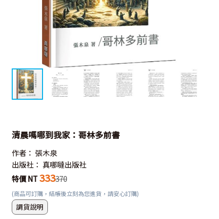
清晨嗎哪到我家：哥林多前書
作者：
張木泉
出版社：
真哪噠出版社
333
特價 NT
370
(商品可訂購，結帳後立刻為您進貨，請安心訂購)
調貨說明