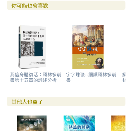
你可能也會喜歡
以致你們在恩賜上沒有一樣不及人的，等候我們的主耶穌基
督顯現（7）：這是對整個教會而言，非指個人。「恩賜」指
神賦予信徒的才幹和能力，目的是為了事奉祂，促進教會的
增長。恩賜全備並不代表靈性成熟，靈性長進與恩賜充足是
兩回事，因哥林多人靈性幼稚（三1），有紛爭、結黨（10-1
1），更有淫亂的事（五1）。「等候我們的主耶穌基督顯
現」表明神給哥林多人恩賜的目的，是要他們運用所得的恩
賜廣傳福音，建立基督的身體、造就別人，等候主的再來，
非用來誇口。「顯現」指再來。
我信身體復活：哥林多前
字字珠璣--細讀哥林多前
解經
書第十五章的論述分析
書
林
祂也必堅固你們到底，叫你們在我們主耶穌基督的日子無可
責備（8）：當代聖經譯為「主一定會加增你們力量，使你們
持守真理一直到底，在祂再來的時候無可責備。」「堅
固……到底」不是指一時的堅固，而是持續不斷一直到底的
其他人也買了
堅固。保羅並非相信哥林多信徒，而是相信那位信實的神，
必使哥林多信徒更加美好。保羅若不能為哥林多信徒在神前
有信心──相信神會施恩、修剪、造就，就只能見到他們的
問題與弱點，無法為他們感恩。「主耶穌基督的日子」指主