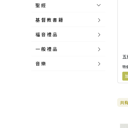
聖 經
基 督 教 書 籍
新 舊 約 聖 經
福 音 禮 品
簡 體 聖 經
聖 經 論 叢
和 合 本
一 般 禮 品
英 文 聖 經
神 學 類
福 音 飾 品 配 件
和 合 本 標 點
參 考 書 工 具 書
五
音 樂
外 文 聖 經
實 踐 神 學
福 音 家 飾 用 品
一 般 卡 片
新 標 點 和 合 本
K J V
摩 西 五 經
系 統 神 學
福 音 項 鍊
讀 經 法
特價
中 外 文 聖 經
教 會 歷 史
福 音 生 活 雜 貨
一 般 文 具
詩 本 樂 譜
和 合 本 修 訂 版
E S V
歷 史 書
神 、 創 造
宣 教 差 傳
福 音 耳 環 / 耳 夾
福 音 桌 飾 品
萬 用 卡
釋 經 法
創 世 記
註 釋 本 聖 經
生 命 造 就
福 音 食 器 廚 房
食 器 廚 房
C D
現 代 中 文 譯 本
G N B
和 合 本 / N I V
舊 約 註 釋
基 督
社 會 參 與
歷 史
福 音 手 環 / 手 鍊
福 音 布 軸 掛 畫
福 音 服 飾 布 品
貼 紙
日 記 . 筆 記
音 樂 叢 書
聖 經 概 論
出 埃 及 記
約 書 亞 記
共
選 摘 本
見 證 傳 記
福 音 文 具
傢 俱 燈 飾
新 譯 本
其 他 英 文 聖 經
和 合 本 / N K J V
新 約 註 釋
聖 靈
教 牧
中 國 歷 史
初 信 造 就
福 音 戒 指
福 音 壁 掛 框 匾
福 音 鐘 錶 類
福 音 收 納 瓶 罐
明 信 片 . 書 籤
鉛 筆 袋 盒
杯 盤 壺 碗
詩 歌 本 譜
中 文 詩 歌 演 唱 C D
聖 經 史 地
利 未 記
士 師 記
福 音 佈 道
福 音 卡 片
新 漢 語 譯 本
新 標 點 和 合 本 / K J V
智 慧 詩 歌 書
救 恩
其 它 團 契
外 國 歷 史
禱 告
福 音 見 證
福 音 胸 針 / 別 針
福 音 相 框
福 音 磁 鐵
福 音 食 品 / 飲 品
福 音 資 料 夾 袋
筆 類
食 品
節 慶 樂 譜
外 文 詩 歌 演 唱 C D
聖 經 歷 史
民 數 記
路 得 記
輔 導
馬 克 杯 / 咖 啡 杯