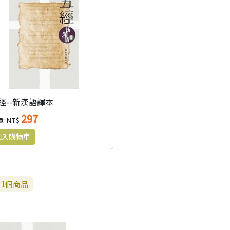
經--新漢語譯本
297
: NT$
有
1
個商品