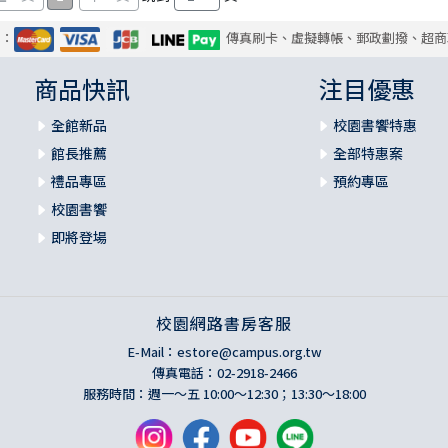
式：
傳真刷卡、虛擬轉帳、郵政劃撥、超商
商品快訊
注目優惠
全館新品
校園書饗特惠
館長推薦
全部特惠案
禮品專區
預約專區
校園書饗
即將登場
校園網路書房客服
E-Mail：
estore@campus.org.tw
傳真電話：02-2918-2466
服務時間：週一～五 10:00～12:30；13:30～18:00