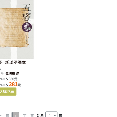
經--新漢語譯本
:
社:
漢語聖經
:NT$ 330元
281
:NT$
元
1
跳到
頁