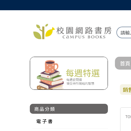
首頁
銷
商品分類
電 子 書