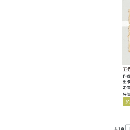
生 活 教 導
教 會 儀 式 用 品
新 普 及 譯 本
新 標 點 和 合 本 / N R S V
大 先 知 書
人
派 別
靈 修
生 活 見 證
佈 道 講 章
福 音 匙 圈 / 吊 飾
十 字 架
福 音 雜 貨 禮 品
福 音 杯 款 / 茶 壺
福 音 辦 公 用 品
福 音 受 洗 卡 片
證 件 用 品
福 音 演 奏 C D
聖 經 地 理
申 命 記
撒 母 耳 上 下
約 伯 記
醫 治
茶 杯 / 茶 具
專 題 論 述
福 音 包 夾 類
當 代 譯 本
和 合 本 修 訂 版 / E S V
小 先 知 書
末 世
異 端
培 靈
傳 記
單 張
倫 理
福 音 服 飾 配 件
福 音 掛 飾
福 音 遊 戲 品
福 音 食 器 / 鍋 具
福 音 書 寫 用 品
福 音 生 日 卡 片
雜 文 紙 品
節 慶 C D
新 約 歷 史
列 王 記 上 下
詩 篇
以 賽 亞 書
倫 理 學
福 音 馬 克 杯 / 咖 啡 杯
餐 具 / 鍋 具
教 會
其 他 中 文 聖 經
現 代 中 文 譯 本 / T E V
四 福 音 書
教 義
文 獻 信 條
事 奉
見 證
小 冊
交 友
福 音 其 他 飾 品 配 件
福 音 水 晶
福 音 3 C 電 器
福 音 證 件 用 品
福 音 萬 用 卡 片
辦 公 用 品
信 息 . 見 證 C D
聖 經 人 物
歷 代 志 上 下
箴 言
耶 利 米 書
何 西 阿 書
福 音 保 溫 瓶 / 隨 身 瓶
保 溫 瓶 / 隨 行 杯
訓 練 材 料
新 譯 本 / E S V
保 羅 書 信
護 教 學
與 其 它 宗 教
講 章
佈 道 工 作
婚 姻
講 道
福 音 座 台 盒 用 品
福 音 香 氛 美 妝 保 養
福 音 筆 記 手 冊
福 音 謝 卡 / 邀 請 卡 / 慰 問
年 月 曆 . 日 誌
影 音 軟 體
登 山 寶 訓
以 斯 拉 記
傳 道 書
耶 利 米 哀 歌
約 珥 書
馬 太 福 音
福 音 玻 璃 杯 / 水 杯
卡
文 藝 類
新 譯 本 / N I V
普 通 書 信
神 學 專 題
教 會 復 興
其 它
福 音 叢 書
家 庭
管 家 職 份
小 組 材 料
福 音 抱 枕 / 套
福 音 春 聯
福 音 文 具 紙 品
兒 童 故 事 C D
耶 穌 生 平 與 教 訓
尼 希 米 記
雅 歌
以 西 結 書
阿 摩 司 書
馬 可 福 音
羅 馬 書
福 音 茶 壺 / 水 壺
五
福 音 金 句 盒 卡
作者
出版
新 普 及 譯 本 / N L T
其 他 書 信
其 它
台 灣 歷 史
文 選
兒 童
崇 拜 、 儀 式
工 作 訓 練
小 說 故 事
福 音 年 日 誌 曆
聖 經 文 學
以 斯 帖 記
但 以 理 書
俄 巴 底 亞 書
路 加 福 音
哥 林 多 前 後
希 伯 來 書
其 他 福 音 杯 壺 款 及 周 邊
定價
福 音 貼 紙
特價
其 他 中 外 文 聖 經
新 約 歷 史 書
青 少 年
靈 恩
研 經 材 料
詩 、 散 文
福 音 包 裝 用 品
聖 經 故 事
約 拿 書
約 翰 福 音
加 拉 太 書
雅 各 書
啟 示 錄
信 徒 神 學
福 音 明 信 片 . 書 籤
成 人
教 育
兒 童 教 材
劇 本 遊 戲
福 音 文 具 雜 貨
聖 經 神 學
彌 迦 書
以 弗 所 書
彼 得 前 書
使 徒 行 傳
靈 界
福 音 季 節 卡
職 業
文 字 工 作
青 少 年 教 材
兒 童 故 事 C D
偽 經 次 經
那 鴻 書
腓 立 比 書
彼 得 後 書
共
1
頁