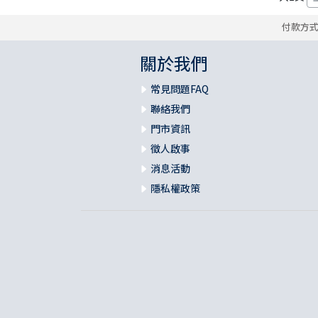
福 音 小 禮 卡
付款方
特 殊 問 題
小 組 教 會
幼 稚 教 材
畫 冊
哈 巴 谷 書
歌 羅 西 書
約 翰 壹 、 貳 、 參 書
其 他 福 音 卡 片
關於我們
生 活 教 導
成 人 教 材
西 番 雅 書
帖 撒 羅 尼 迦 前 後
猶 大 書
常見問題FAQ
主 日 學 教 材
哈 該 書
提 摩 太 前 後
聯絡我們
門市資訊
歸 納 法 研 經
撒 迦 利 亞 書
提 多 書
徵人啟事
消息活動
紙 品
瑪 拉 基 書
腓 利 門 書
隱私權政策
教 牧 書 信