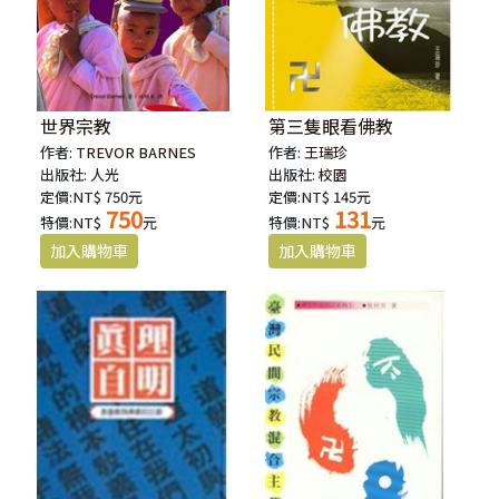
世界宗教
第三隻眼看佛教
作者:
TREVOR BARNES
作者:
王瑞珍
出版社:
人光
出版社:
校園
定價:NT$ 750元
定價:NT$ 145元
750
131
特價:NT$
元
特價:NT$
元