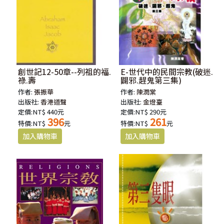
創世記12-50章--列祖的福.
E-世代中的民間宗教(破迷.
祿.壽
闢邪.趕鬼第三集)
作者:
張振華
作者:
陳潤棠
出版社:
香港道聲
出版社:
金燈臺
定價:NT$ 440元
定價:NT$ 290元
396
261
特價:NT$
元
特價:NT$
元