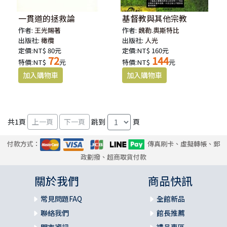
一貫道的拯救論
基督教與其他宗教
作者:
王光賜著
作者:
魏勒.奧斯特比
出版社:
橄欖
出版社:
人光
定價:NT$ 80元
定價:NT$ 160元
72
144
特價:NT$
元
特價:NT$
元
共
1
頁
跳到
頁
付款方式：
傳真刷卡、虛擬轉帳、郵
政劃撥、超商取貨付款
關於我們
商品快訊
常見問題FAQ
全館新品
聯絡我們
館長推薦
門市資訊
禮品專區