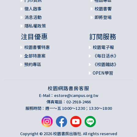
徵人啟事
校園書饗
消息活動
即將登場
隱私權政策
注目優惠
訂閱服務
校園書饗特惠
校園電子報
全部特惠案
《每日活水》
預約專區
《校園雜誌》
OPEN學習
校園網路書房客服
E-Mail：
estore@campus.org.tw
傳真電話：02-2918-2466
服務時間：週一～五 10:00～12:30；13:30～18:00
Copyright © 2026 校園書房出版社. All rights reserved