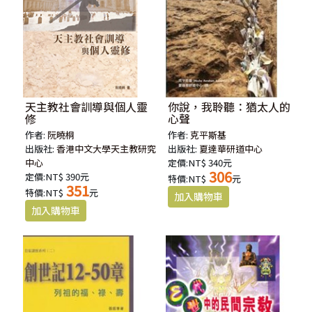
天主教社會訓導與個人靈
你說，我聆聽：猶太人的
修
心聲
作者:
阮曉桐
作者:
克平斯基
出版社:
香港中文大學天主教研究
出版社:
夏達華研道中心
中心
定價:NT$ 340元
306
定價:NT$ 390元
特價:NT$
元
351
特價:NT$
元