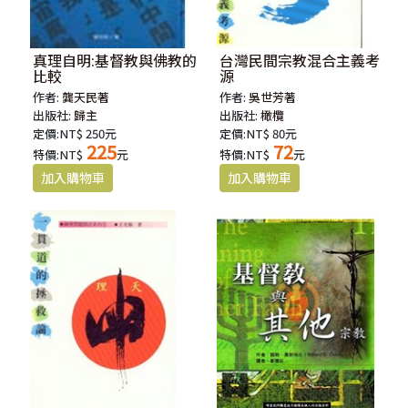
真理自明:基督教與佛教的
台灣民間宗教混合主義考
比較
源
作者:
龔天民著
作者:
吳世芳著
出版社:
歸主
出版社:
橄欖
定價:NT$ 250元
定價:NT$ 80元
225
72
特價:NT$
元
特價:NT$
元