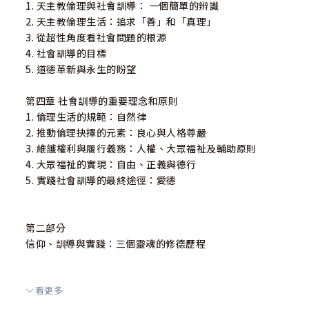
1. 天主教倫理與社會訓導： 一個簡單的辨識
2. 天主教倫理生活：追求「善」和「真理」
3. 從超性角度看社會問題的根源
4. 社會訓導的目標
5. 道德革新與永生的盼望
第四章 社會訓導的重要理念和原則
1. 倫理生活的規範：自然律
2. 推動倫理抉擇的元素：良心與人格尊嚴
3. 維護權利與履行義務：人權、大眾福祉及輔助原則
4. 大眾福祉的實現：自由、正義與德行
5. 實踐社會訓導的最終途徑：愛德
第二部分
信仰、訓導與實踐：三個靈魂的修德歷程
看更多
第五章 靈修成長與救贖痛苦
1. 天主教信仰裡的救贖痛苦