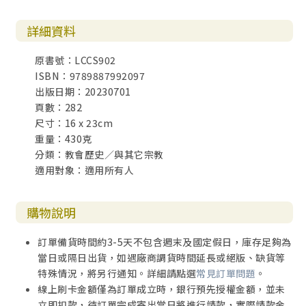
2. 靈修成長的三個階段
詳細資料
3. 持續一生的掙扎：淨化階段
4. 煉淨之路的開端：認識罪惡與懺悔
原書號：LCCS902
ISBN：9789887992097
第六章 聖女大德蘭：個人德行的革新
出版日期：20230701
1. 修德路途的障礙：世俗的虛榮
頁數：282
2. 經歷痛苦與初期的進展
尺寸：16 x 23cm
3. 認識小罪與學習捨棄自我
重量：430克
4. 艱苦的淨煉之路：倒退與第二次歸依
分類：教會歷史／與其它宗教
5. 第二次歸依後的靈修進程
適用對象：適用所有人
6. 開展救靈的事工：革新加爾默羅會
7. 祈禱的要義：學習謙遜與依賴
8. 小 結
購物說明
第七章 聖女小德蘭：俗世看不見的救贖事工
訂單備貨時間約3-5天不包含週末及國定假日，庫存足夠為
1.《回憶錄》的三份手稿
當日或隔日出貨，如遇廠商調貨時間延長或絕版、缺貨等
2. 家庭裡的宗教氛圍：幼年信德的根基
特殊情況，將另行通知。詳細請點選
常見訂單問題
。
3. 十年的掙扎：深切體會世間的痛苦
線上刷卡金額僅為訂單成立時，銀行預先授權金額，並未
4. 聖誕夜裡一次完全轉化的恩典
立即扣款，待訂單完成寄出當日將進行請款，實際請款金