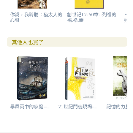
你說，我聆聽：猶太人的
創世記12-50章--列祖的
E-
心聲
福.祿.壽
迷.
其他人也買了
暴風雨中的家庭--...
21世紀門徒現場-...
記憶的力量--