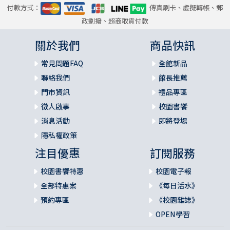
付款方式：
傳真刷卡、虛擬轉帳、郵
政劃撥、超商取貨付款
關於我們
商品快訊
常見問題FAQ
全館新品
聯絡我們
館長推薦
門市資訊
禮品專區
徵人啟事
校園書饗
消息活動
即將登場
隱私權政策
注目優惠
訂閱服務
校園書饗特惠
校園電子報
全部特惠案
《每日活水》
預約專區
《校園雜誌》
OPEN學習