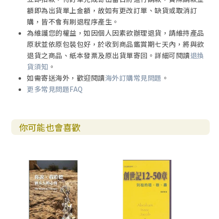
5. 前往隱修路途的阻礙：在苦難中靈性持續成長
額即為出貨單上金額，故如有更改訂單、缺貨或取消訂
6. 初期的修院生活：持續的內在掙扎
購，皆不會有刷退程序產生。
7. 在「黑夜」裡保持絕對信賴
為維護您的權益，如因個人因素欲辦理退貨，請維持產品
8. 臨終痛苦與「傳教」使命的延續
原狀並依原包裝包好，於收到商品鑑賞期七天內，將與欲
退貨之商品、紙本發票及原出貨單寄回。詳細可閱讀
退換
貨須知
。
第八章 聖德蘭修女：關愛心靈貧窮者
如需寄送海外，歡迎閱讀
海外訂購常見問題
。
1. 進入修會家庭生活：價值觀的模塑過程
更多常見問題FAQ
2. 在羅雷托的修道日子：洞察赤貧者的苦難
3. 成立仁愛會前的困難
4. 仁愛會的成立與發展：生活在貧窮者當中
你可能也會喜歡
5. 德蘭修女面對的批評：超性與世俗視角對壘
6. 填補醫療技術層面的空隙：照顧心靈貧窮者
7. 「黑夜」的痛苦：屬靈的救贖事工
8. 一點反思：最後是誰被救贖了
結語 在俗成聖：屬於每個人的自由選擇