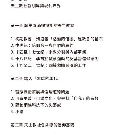
天主教社會訓導與現代世界
第一章 歷史漩渦裡掙扎的天主教會
1. 初期教會：殉道者「活潑的信德」是教會的基石
2. 中世紀：信仰合一與世俗的羈絆
3. 十四至十七世紀：宗教分裂與內部革新
4. 十八世紀：孕育於啟蒙運動的反基督信仰思潮
5. 十九至二十世紀：回歸救贖靈魂的工作
第二章 踏入「無信的年代 」
1. 醫療技術發展與倫理道德問題
2. 消費主義、自戀文化，與尋找「自我」的宗教
3. 蓬勃網絡科技下的失落感
4. 小結
第三章 天主教社會訓導的信仰基礎