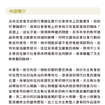
內容簡介
沒有信徒會否認德行實踐在履行社會使命上的重要性。但如
何實踐德行，其與社會事務上的參與又有甚麼直接的關係？
表面上，這似乎是一個清晰明確的問題。百多年來的教宗通
諭和教會文獻都有詳細的解釋，同時也廣為從事社會行動的
教徒所接受。然而，個中問題卻遠不是想像般清楚明白。這
特別是指靈修部分，往往容易產生嚴重的誤解，使得不少天
主教徒在履行社會使命時隨著世俗的腳步，漸漸偏離了天主
教教義的路線。
本書第一部分先從一個較宏觀的歷史角度，探討天主教會如
何從西方信仰及政治的領導地位，逐漸退到現代社會的邊緣
位置。接著剖析在科技理性主導的現代社會裡，天主教社會
訓導如何可以開展一個以救贖靈魂為終極目標的發展方向，
這裡會特別顯示天主教社會使命的執行者所要具備的靈修素
養。第二部分的討論重點是關於聖女大德蘭、聖女小德蘭及
聖德蘭修女的靈修歷程。這三位天主教聖人書寫的作品提供