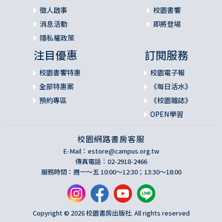
徵人啟事
校園書饗
消息活動
即將登場
隱私權政策
注目優惠
訂閱服務
校園書饗特惠
校園電子報
全部特惠案
《每日活水》
預約專區
《校園雜誌》
OPEN學習
校園網路書房客服
E-Mail：
estore@campus.org.tw
傳真電話：02-2918-2466
服務時間：週一～五 10:00～12:30；13:30～18:00
Copyright © 2026 校園書房出版社. All rights reserved