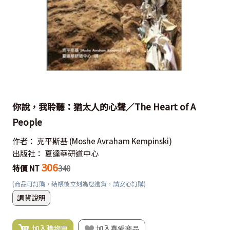
你說，我聆聽：猶太人的心聲／The Heart of A
People
作者：
克平斯基
(Moshe Avraham Kempinski)
出版社：
夏達華研道中心
306
特價 NT
340
(商品可訂購，結帳後立刻為您進貨，請安心訂購)
調貨說明
加入購物車
加入喜愛商品