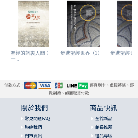
聖經的詞裏人間：
步進聖經世界（1）
步進聖經世
一...
付款方式：
傳真刷卡、虛擬轉帳、郵
政劃撥、超商取貨付款
關於我們
商品快訊
常見問題FAQ
全館新品
聯絡我們
館長推薦
門市資訊
禮品專區