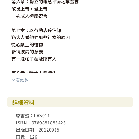
第六章：對立的概念平衡地業並存
敬畏上帝，愛上帝
一次成人禮慶祝會
第七章：以行動表達信仰
猶太人做他們那些行為的原因
從心獻上的禮物
祈禱披肩的意義
有一塊帕子蒙蔽所有人
第八章：猶太人看禱告
看更多
哈拿的禱告
禱告是單獨見上帝的地方
禱告改變自己
詳細資料
第九章：以色列國
原書號：LAS011
以色列復國的神學涵義
ISBN：9789881885425
猶太人審慎回應
出版日期：20120915
遵行上帝的話語
頁數：126