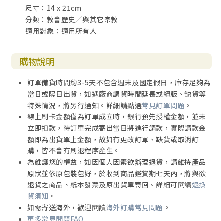
尺寸：14 x 21cm
第十章：外邦人的光
分類：教會歷史／與其它宗教
期盼與憎恨
適用對象：適用所有人
不斷受驅逐
有誰希望被揀選
是承載上帝聖言的人
購物說明
第十一章：橋上的牆
訂單備貨時間約3-5天不包含週末及國定假日，庫存足夠為
尊重他，同時提防他
當日或隔日出貨，如遇廠商調貨時間延長或絕版、缺貨等
對話的開始
特殊情況，將另行通知。詳細請點選
常見訂單問題
。
老師與傳道者的一席話
線上刷卡金額僅為訂單成立時，銀行預先授權金額，並未
下一章
立即扣款，待訂單完成寄出當日將進行請款，實際請款金
總結的省思
額即為出貨單上金額，故如有更改訂單、缺貨或取消訂
購，皆不會有刷退程序產生。
附錄：教會裡的反猶歷史
為維護您的權益，如因個人因素欲辦理退貨，請維持產品
原狀並依原包裝包好，於收到商品鑑賞期七天內，將與欲
退貨之商品、紙本發票及原出貨單寄回。詳細可閱讀
退換
貨須知
。
如需寄送海外，歡迎閱讀
海外訂購常見問題
。
更多常見問題FAQ