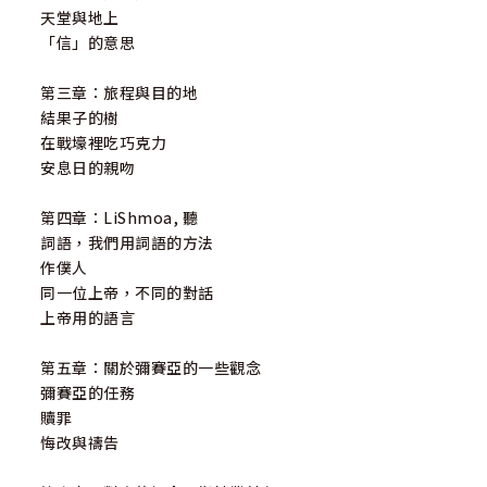
天堂與地上
「信」的意思
第三章：旅程與目的地
結果子的樹
在戰壕裡吃巧克力
安息日的親吻
第四章：LiShmoa, 聽
詞語，我們用詞語的方法
作僕人
同一位上帝，不同的對話
上帝用的語言
第五章：關於彌賽亞的一些觀念
彌賽亞的任務
贖罪
悔改與禱告