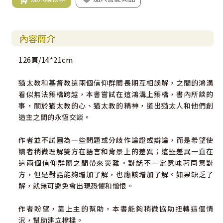
內容簡介
126頁/14*21cm
猶太教和基督教這兩個信仰群體長期互相誤解，之間的鴻溝
看似無法築橋跨越，本書嘗試在這鴻溝上築橋，書內所談的
事，關於猶太教的心、猶太教的精神，道出猶太人和他們創
造主之間的永恆交談。
作者並不試圖為一些問題或分歧作論證或辯論，而是希望使
讀者稍微理解雙方在語言和背景上的差異；這些差異一直在
這兩個信仰群體之間帶來災難。對話不一定意味著同意對
方，但是對話能夠增加了解，也應該增加了解。如果缺乏了
解，就無可避免會出現恐懼和憎恨。
作者盼望，靠上主的幫助，本書能夠稍微協助扭轉這個情
況，幫助建立橋樑。