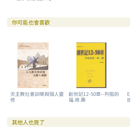
你可能也會喜歡
天主教社會訓導與個人靈
創世記12-50章--列祖的
E-
修
福.祿.壽
迷.
其他人也買了