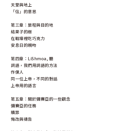
天堂與地上
「信」的意思
第三章：旅程與目的地
結果子的樹
在戰壕裡吃巧克力
安息日的親吻
第四章：LiShmoa, 聽
詞語，我們用詞語的方法
作僕人
同一位上帝，不同的對話
上帝用的語言
第五章：關於彌賽亞的一些觀念
彌賽亞的任務
贖罪
悔改與禱告