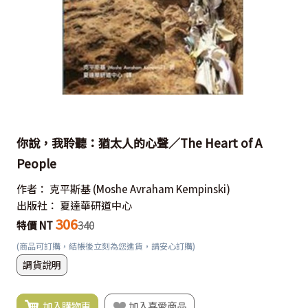
你說，我聆聽：猶太人的心聲／The Heart of A
People
作者：
克平斯基
(Moshe Avraham Kempinski)
出版社：
夏達華研道中心
306
特價 NT
340
(商品可訂購，結帳後立刻為您進貨，請安心訂購)
調貨說明
加入購物車
加入喜愛商品