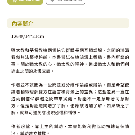
內容簡介
126頁/14*21cm
猶太教和基督教這兩個信仰群體長期互相誤解，之間的鴻溝
看似無法築橋跨越，本書嘗試在這鴻溝上築橋，書內所談的
事，關於猶太教的心、猶太教的精神，道出猶太人和他們創
造主之間的永恆交談。
作者並不試圖為一些問題或分歧作論證或辯論，而是希望使
讀者稍微理解雙方在語言和背景上的差異；這些差異一直在
這兩個信仰群體之間帶來災難。對話不一定意味著同意對
方，但是對話能夠增加了解，也應該增加了解。如果缺乏了
解，就無可避免會出現恐懼和憎恨。
作者盼望，靠上主的幫助，本書能夠稍微協助扭轉這個情
況，幫助建立橋樑。