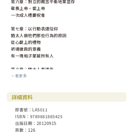
第六章：對立的概念平衡地業並存
敬畏上帝，愛上帝
一次成人禮慶祝會
第七章：以行動表達信仰
猶太人做他們那些行為的原因
從心獻上的禮物
祈禱披肩的意義
有一塊帕子蒙蔽所有人
第八章：猶太人看禱告
看更多
哈拿的禱告
禱告是單獨見上帝的地方
禱告改變自己
詳細資料
第九章：以色列國
原書號：LAS011
以色列復國的神學涵義
ISBN：9789881885425
猶太人審慎回應
出版日期：20120915
遵行上帝的話語
頁數：126