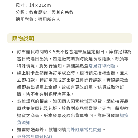
尺寸：14 x 21cm
第十章：外邦人的光
分類：教會歷史／與其它宗教
期盼與憎恨
適用對象：適用所有人
不斷受驅逐
有誰希望被揀選
是承載上帝聖言的人
購物說明
第十一章：橋上的牆
訂單備貨時間約3-5天不包含週末及國定假日，庫存足夠為
尊重他，同時提防他
當日或隔日出貨，如遇廠商調貨時間延長或絕版、缺貨等
對話的開始
特殊情況，將另行通知。詳細請點選
常見訂單問題
。
老師與傳道者的一席話
線上刷卡金額僅為訂單成立時，銀行預先授權金額，並未
下一章
立即扣款，待訂單完成寄出當日將進行請款，實際請款金
總結的省思
額即為出貨單上金額，故如有更改訂單、缺貨或取消訂
購，皆不會有刷退程序產生。
附錄：教會裡的反猶歷史
為維護您的權益，如因個人因素欲辦理退貨，請維持產品
原狀並依原包裝包好，於收到商品鑑賞期七天內，將與欲
退貨之商品、紙本發票及原出貨單寄回。詳細可閱讀
退換
貨須知
。
如需寄送海外，歡迎閱讀
海外訂購常見問題
。
更多常見問題FAQ