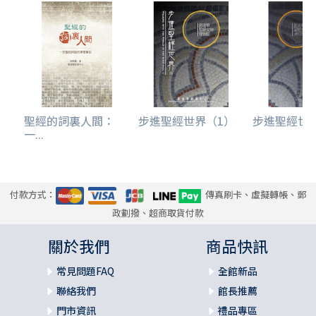
聖經的詞裏人間：
步進聖經世界（1）
步進聖經世
一...
付款方式：
傳真刷卡、虛擬轉帳、郵
政劃撥、超商取貨付款
關於我們
商品快訊
常見問題FAQ
全館新品
聯絡我們
館長推薦
門市資訊
禮品專區