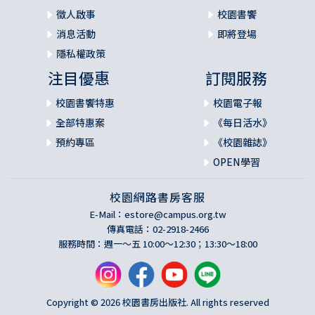
徵人啟事
校園書饗
消息活動
即將登場
隱私權政策
注目優惠
訂閱服務
校園書饗特惠
校園電子報
全部特惠案
《每日活水》
預約專區
《校園雜誌》
OPEN學習
校園網路書房客服
E-Mail：
estore@campus.org.tw
傳真電話：02-2918-2466
服務時間：週一～五 10:00～12:30；13:30～18:00
Copyright © 2026 校園書房出版社. All rights reserved