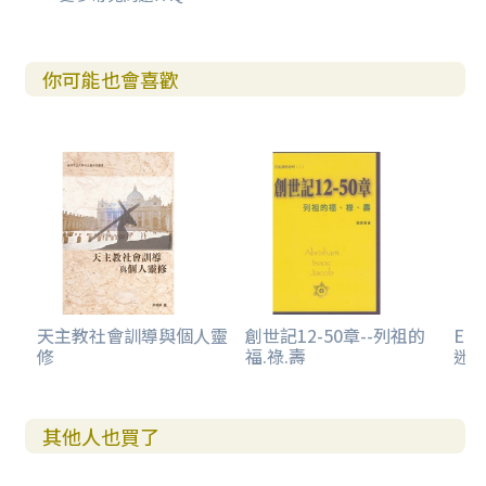
你可能也會喜歡
天主教社會訓導與個人靈
創世記12-50章--列祖的
E-
修
福.祿.壽
迷.
其他人也買了