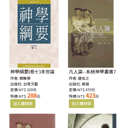
神學綱要(卷七)末世論
凡人論--系統神學叢書7
作者:
周聯華
作者:
唐佑之
出版社:
台灣文藝
出版社:
真理
定價:NT$ 320元
定價:NT$ 470元
288
423
特價:NT$
元
特價:NT$
元