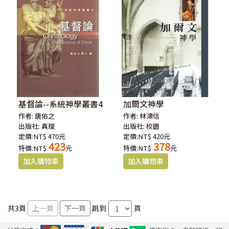
基督論--系統神學叢書4
加爾文神學
作者:
唐佑之
作者:
林鴻信
出版社:
真理
出版社:
校園
定價:NT$ 470元
定價:NT$ 420元
423
378
特價:NT$
元
特價:NT$
元
共
3
頁
跳到
頁