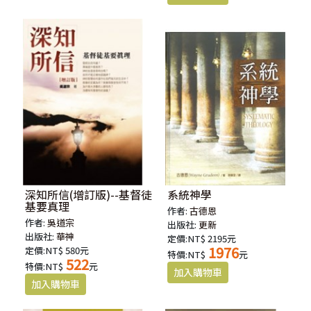
深知所信(增訂版)--基督徒
系統神學
基要真理
作者:
古德恩
作者:
吳道宗
出版社:
更新
出版社:
華神
定價:NT$ 2195元
1976
定價:NT$ 580元
特價:NT$
元
522
特價:NT$
元