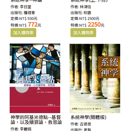
作者:
李日堂
作者:
林鴻信
出版社:
播道會
出版社:
校園
定價:NT$ 930元
定價:NT$ 2500元
772
2250
特價:NT$
元
特價:NT$
元
神學的阿基米德點--基督
系統神學(簡體版)
論，以及贖罪論、救恩論
作者:
古德恩
作者:
李麗娟
出版社:
更新