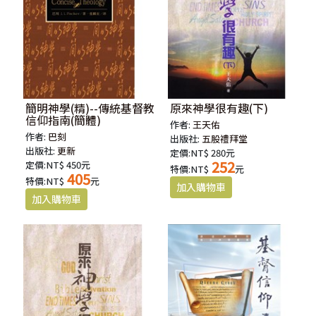
簡明神學(精)--傳統基督教
原來神學很有趣(下)
信仰指南(簡體)
作者:
王天佑
作者:
巴刻
出版社:
五股禮拜堂
出版社:
更新
定價:NT$ 280元
252
定價:NT$ 450元
特價:NT$
元
405
特價:NT$
元