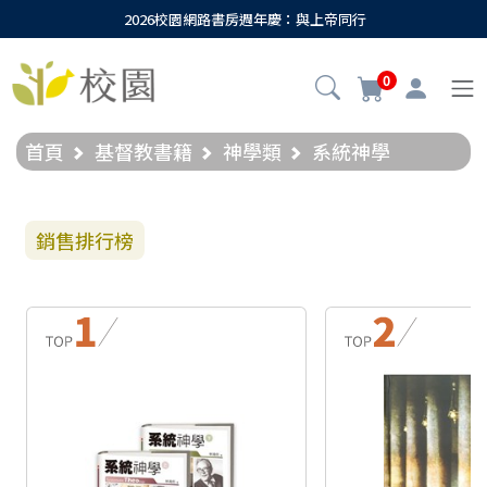
2026校園網路書房週年慶：與上帝同行
0
首頁
基督教書籍
神學類
系統神學
銷售排行榜