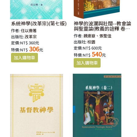
系統神學(改革宗)(第七版)
神學的波瀾與壯闊--教會論
與聖靈論(教義的詮釋 卷
作者:
任以撒著
三)
作者:
魏連嶽、張聖佳
出版社:
改革宗
出版社:
校園
定價:NT$ 360元
306
定價:NT$ 600元
特價:NT$
元
540
特價:NT$
元