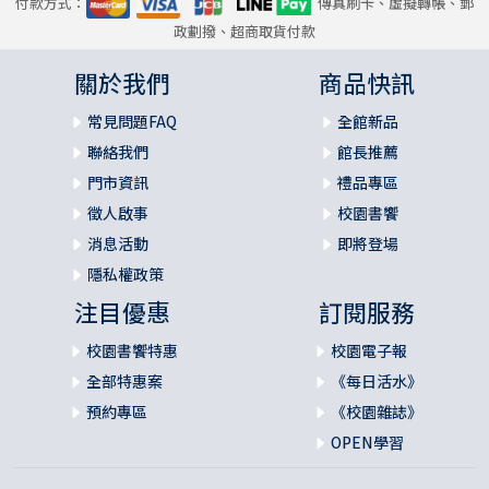
付款方式：
傳真刷卡、虛擬轉帳、郵
政劃撥、超商取貨付款
關於我們
商品快訊
常見問題FAQ
全館新品
聯絡我們
館長推薦
門市資訊
禮品專區
徵人啟事
校園書饗
消息活動
即將登場
隱私權政策
注目優惠
訂閱服務
校園書饗特惠
校園電子報
全部特惠案
《每日活水》
預約專區
《校園雜誌》
OPEN學習