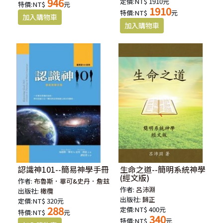
946
定價:NT$ 1910元
特價:NT$
元
1910
特價:NT$
元
認識神101--簡易神學手冊
生命之道--簡明系統神學
(經文版)
作者:
布魯斯．畢可&史丹．詹玆
作者:
呂沛淵
出版社:
橄欖
出版社:
歸正
定價:NT$ 320元
288
定價:NT$ 400元
特價:NT$
元
340
特價:NT$
元