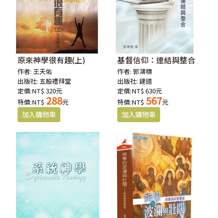
原來神學很有趣(上)
基督信仰：連結與整合
作者:
王天佑
作者:
郭鴻標
出版社:
五股禮拜堂
出版社:
建道
定價:NT$ 320元
定價:NT$ 630元
288
567
特價:NT$
元
特價:NT$
元