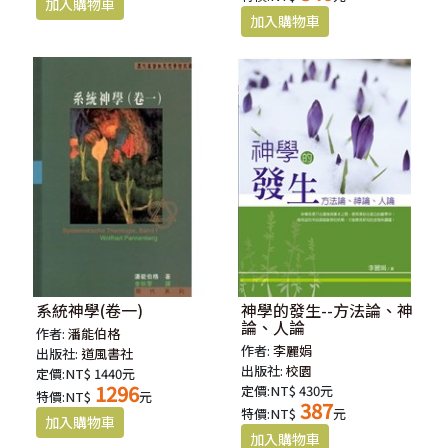
系統神學(卷一)
神學的發生--方法論、神
論、人論
作者:
潘能伯格
作者:
李麗娟
出版社:
道風書社
出版社:
校園
定價:NT$ 1440元
1296
定價:NT$ 430元
特價:NT$
元
387
特價:NT$
元