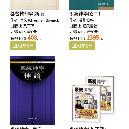
基督教神學(新版)
系統神學(卷二)
作者:
巴文克Herman Bavinck
作者:
潘能伯格
出版社:
改革宗
出版社:
道風書社
定價:NT$ 480元
定價:NT$ 1550元
408
1395
特價:NT$
元
特價:NT$
元
系統神學--神論
系統神學(上.下冊)