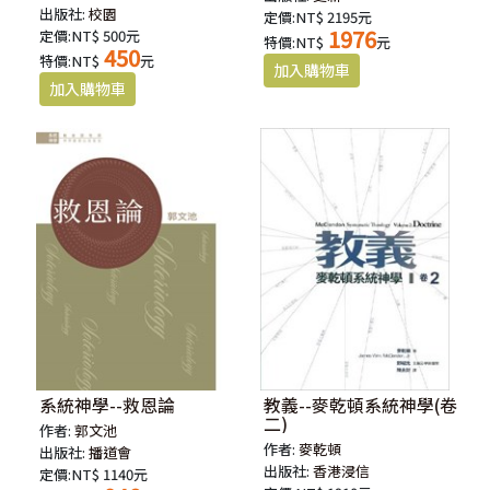
出版社:
校園
定價:NT$ 2195元
1976
定價:NT$ 500元
特價:NT$
元
450
特價:NT$
元
系統神學--救恩論
教義--麥乾頓系統神學(卷
二)
作者:
郭文池
作者:
麥乾頓
出版社:
播道會
出版社:
香港浸信
定價:NT$ 1140元